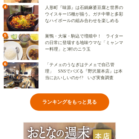
4
人形町『味源』は石鍋麻婆豆腐と世界の
ウイスキー15種が揃う。ガチ中華と多彩
なハイボールの組み合わせを楽しめる
5
巣鴨・大塚・駒込で増殖中！ ライター
の日常に登場する地味ウマな「ミャンマ
ー料理」と3軒のニラ玉
6
「テメェのうなぎはテメェで自己管
理」 SNSでバズる『野沢屋本店』は本
当においしいのか!? いざ実食調査
ランキングをもっと見る