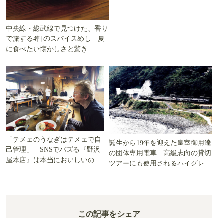
中央線・総武線で見つけた、香り
で旅する4軒のスパイスめし 夏
に食べたい懐かしさと驚き
「テメェのうなぎはテメェで自
誕生から19年を迎えた皇室御用達
己管理」 SNSでバズる『野沢
の団体専用電車 高級志向の貸切
屋本店』は本当においしいの
ツアーにも使用されるハイグレー
か!? いざ実食調査
ド電車とは
この記事をシェア