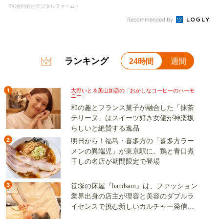
PR(合同会社デジタルファーム )
Recommended by
ランキング
24時間
週間
1
大野いと＆美山加恋の「おかしなコーヒーのハーモ
ニー」
和の趣とフランス菓子が融合した「抹茶
テリーヌ」はスイーツ好き女優が神楽坂
らしいと絶賛する逸品
2
明日から！福島・喜多方の「喜多方ラー
メンの異端児」が東京駅に。鶏と青口煮
干しの名店が期間限定で登場
3
笹塚の床屋『handsam』は、ファッション
業界出身の店主が理容と美容のダブルラ
イセンスで挑む新しいカルチャー発信基
地