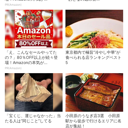
PR(Amazon)
「え、こんなセールやってた
東京都内で極旨”冷やし中華”が
の？」80％OFF以上が続々登
食べられる店ランキングベスト
場！Amazonの本気が...
5
PR(Amazon)
「宝くじ、運じゃなかった」当
小田原のうなぎ店3選 小田原
たる人は“同じこと”してる
駅から徒歩で行けるエリアに名
店が集結！