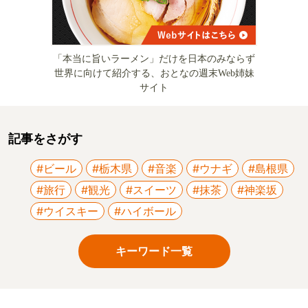
「本当に旨いラーメン」だけを日本のみならず
世界に向けて紹介する、おとなの週末Web姉妹
サイト
記事をさがす
#ビール
#栃木県
#音楽
#ウナギ
#島根県
#旅行
#観光
#スイーツ
#抹茶
#神楽坂
#ウイスキー
#ハイボール
キーワード一覧