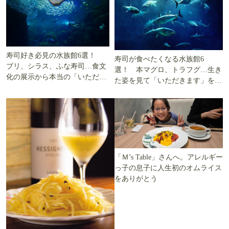
寿司好き必見の水族館6選！
寿司が食べたくなる水族館6
ブリ、シラス、ふな寿司…食文
選！ 本マグロ、トラフグ…生き
化の展示から本当の「いただき
た姿を見て「いただきます」を考
ます」を知る
える
「Ｍ’s Table」さんへ。アレルギー
っ子の息子に人生初のオムライス
をありがとう