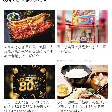
東京のうなぎ屋12選 気軽に入
宝くじ当選で貧乏女性が人生変
れるお店から特別な日におすす
えた実話
めの老舗まで一挙紹介！
PR(合同会社デジタルファーム )
「え、こんなセールやってた
ランチ激戦区「新橋」の昼メシ
の？」80％OFF以上が続々登
グランプリ！ベスト15 を発表！
場！Amazonの本気が...
- おとなの週末公...