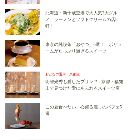
北海道・新千歳空港で大人気2大グル
メ、ラーメンとソフトクリームの店8
軒！
東京の純喫茶「おやつ」6選！ ボリュ
ームがたっぷり過ぎるスイーツ
おとなの週末・京都旅
明智光秀も愛したプリン!? 京都・福知
山で見つけた愛にあふれるスイーツ店
この夏食べたい、心躍る麗しのパフェ5
選