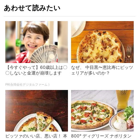
あわせて読みたい
【今すぐやって】60歳以上は〇
なぜ、 中目黒〜恵比寿にピッツ
〇しないと金運が崩壊します
ェリアが多いのか？
PR(合同会社デジタルファーム )
ピッツァのいい店、悪い店！ 本
800° ディグリーズ ナポリタン