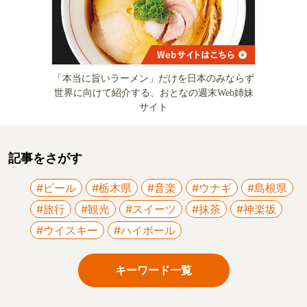
「本当に旨いラーメン」だけを日本のみならず
世界に向けて紹介する、おとなの週末Web姉妹
サイト
記事をさがす
#ビール
#栃木県
#音楽
#ウナギ
#島根県
#旅行
#観光
#スイーツ
#抹茶
#神楽坂
#ウイスキー
#ハイボール
キーワード一覧