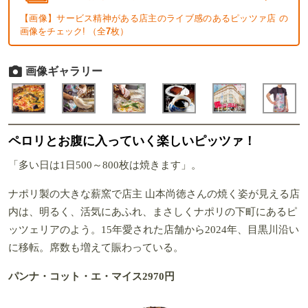
【画像】サービス精神がある店主のライブ感のあるピッツァ店 の
画像をチェック! （全
7
枚）
画像ギャラリー
ペロリとお腹に入っていく楽しいピッツァ！
「多い日は1日500～800枚は焼きます」。
ナポリ製の大きな薪窯で店主 山本尚徳さんの焼く姿が見える店
内は、明るく、活気にあふれ、まさしくナポリの下町にあるピ
ッツェリアのよう。15年愛された店舗から2024年、目黒川沿い
に移転。席数も増えて賑わっている。
パンナ・コット・エ・マイス2970円