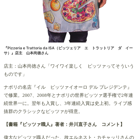
『Pizzeria e Trattoria da ISA（ピッツェリア エ トラットリア ダ イー
サ）』店主 山本尚徳さん
店主：山本尚徳さん「ワイワイ楽しく ピッツァってそういう
ものです」
ナポリの名店『イル ピッツァイオーロ デル プレジデンテ』
で修業。2007、2008年とナポリの世界ピッツァ選手権で2年連
続世界一に。翌年も入賞し、3年連続入賞は史上初。ライブ感
抜群のクラシックなピッツァが得意。
【書籍『ピッツァ職人』著者
：
井川直子さん コメント】
偉大なピッツァ職人だった、故エルネスト・カチャッリさんの