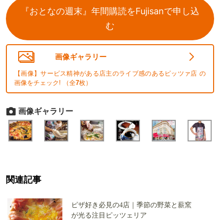
『おとなの週末』年間購読をFujisanで申し込
む
画像ギャラリー
【画像】サービス精神がある店主のライブ感のあるピッツァ店 の
画像をチェック! （全
7
枚）
画像ギャラリー
関連記事
ピザ好き必見の4店｜季節の野菜と薪窯
が光る注目ピッツェリア