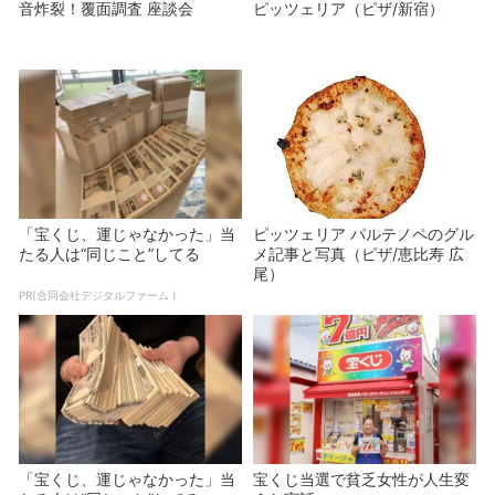
音炸裂！覆面調査 座談会
ピッツェリア（ピザ/新宿）
「宝くじ、運じゃなかった」当
ピッツェリア パルテノペのグル
たる人は“同じこと”してる
メ記事と写真（ピザ/恵比寿 広
尾）
PR(合同会社デジタルファーム )
「宝くじ、運じゃなかった」当
宝くじ当選で貧乏女性が人生変