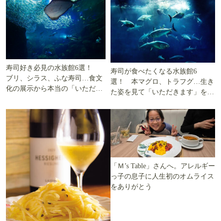
寿司好き必見の水族館6選！
寿司が食べたくなる水族館6
ブリ、シラス、ふな寿司…食文
選！ 本マグロ、トラフグ…生き
化の展示から本当の「いただき
た姿を見て「いただきます」を考
ます」を知る
える
「Ｍ’s Table」さんへ。アレルギー
っ子の息子に人生初のオムライス
をありがとう