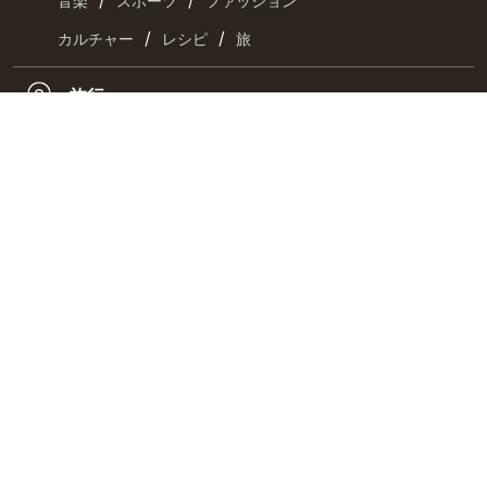
音楽
スポーツ
ファッション
/
/
カルチャー
レシピ
旅
旅行
おとなの週末・京都旅
コミック
/
/
クッキングパパ
ラズウェル細木
漫画・満吉くん
お取り寄せ
/
/
お肉
海鮮
惣菜
/
/
スイーツ
チーズ・乳製品
ドリンク
最新刊