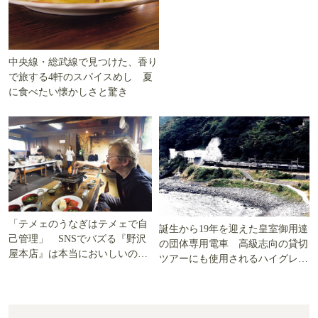
中央線・総武線で見つけた、香り
で旅する4軒のスパイスめし 夏
に食べたい懐かしさと驚き
「テメェのうなぎはテメェで自
誕生から19年を迎えた皇室御用達
己管理」 SNSでバズる『野沢
の団体専用電車 高級志向の貸切
屋本店』は本当においしいの
ツアーにも使用されるハイグレー
か!? いざ実食調査
ド電車とは