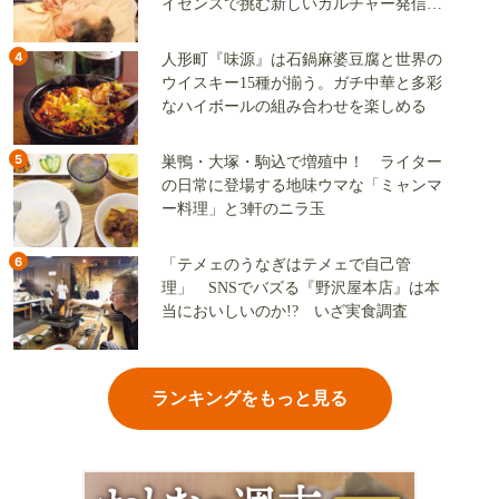
イセンスで挑む新しいカルチャー発信基
地
4
人形町『味源』は石鍋麻婆豆腐と世界の
ウイスキー15種が揃う。ガチ中華と多彩
なハイボールの組み合わせを楽しめる
5
巣鴨・大塚・駒込で増殖中！ ライター
の日常に登場する地味ウマな「ミャンマ
ー料理」と3軒のニラ玉
6
「テメェのうなぎはテメェで自己管
理」 SNSでバズる『野沢屋本店』は本
当においしいのか!? いざ実食調査
ランキングをもっと見る