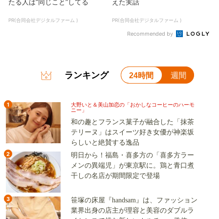
たる人は“同じこと”してる
えた実話
PR(合同会社デジタルファーム )
PR(合同会社デジタルファーム )
Recommended by
ランキング
24時間
週間
1
大野いと＆美山加恋の「おかしなコーヒーのハーモ
ニー」
和の趣とフランス菓子が融合した「抹茶
テリーヌ」はスイーツ好き女優が神楽坂
らしいと絶賛する逸品
2
明日から！福島・喜多方の「喜多方ラー
メンの異端児」が東京駅に。鶏と青口煮
干しの名店が期間限定で登場
3
笹塚の床屋『handsam』は、ファッション
業界出身の店主が理容と美容のダブルラ