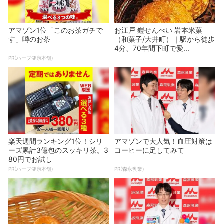
アマゾン1位「このお茶ガチで
お江戸 鎧せんべい 岩本米菓
す」噂のお茶
（和菓子/大井町）｜駅から徒歩
4分、70年間下町で愛...
PR(ハーブ健康本舗)
楽天週間ランキング1位！シリ
アマゾンで大人気！血圧対策は
ーズ累計3億包のスッキリ茶。3
コーヒーに足してみて
80円でお試し
PR(ハーブ健康本舗)
PR(森永乳業)