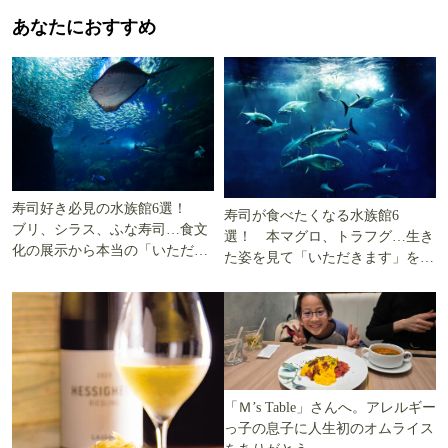
あなたにおすすめ
寿司好き必見の水族館6選！
寿司が食べたくなる水族館6
ブリ、シラス、ふな寿司…食文
選！ 本マグロ、トラフグ…生き
化の展示から本当の「いただき
た姿を見て「いただきます」を考
ます」を知る
える
「Ｍ’s Table」さんへ。アレルギー
っ子の息子に人生初のオムライス