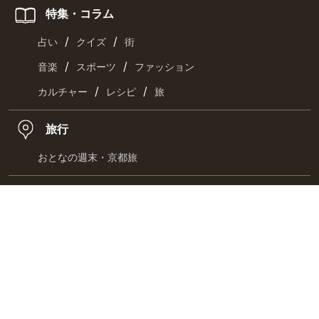
特集・コラム
/
/
占い
クイズ
街
/
/
音楽
スポーツ
ファッション
/
/
カルチャー
レシピ
旅
旅行
おとなの週末・京都旅
コミック
/
/
クッキングパパ
ラズウェル細木
漫画・満吉くん
お取り寄せ
/
/
お肉
海鮮
惣菜
/
/
スイーツ
チーズ・乳製品
ドリンク