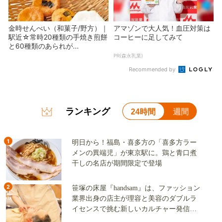
金時せんべい（和菓子/野方）｜
アマゾンで大人気！血圧対策は
駅近☆常時20種類の手焼き煎餅
コーヒーに足してみて
と60種類のあられが...
PR(森永乳業)
Recommended by
ランキング
24時間
週間
1
明日から！福島・喜多方の「喜多方ラー
メンの異端児」が東京駅に。鶏と青口煮
干しの名店が期間限定で登場
2
笹塚の床屋『handsam』は、ファッション
業界出身の店主が理容と美容のダブルラ
イセンスで挑む新しいカルチャー発信基
地