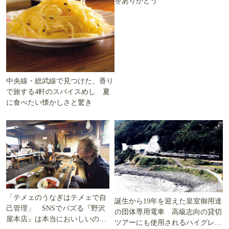
をありがとう
中央線・総武線で見つけた、香り
で旅する4軒のスパイスめし 夏
に食べたい懐かしさと驚き
「テメェのうなぎはテメェで自
誕生から19年を迎えた皇室御用達
己管理」 SNSでバズる『野沢
の団体専用電車 高級志向の貸切
屋本店』は本当においしいの
ツアーにも使用されるハイグレー