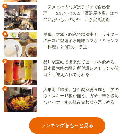
3
「テメェのうなぎはテメェで自己管
理」 SNSでバズる『野沢屋本店』は本
当においしいのか!? いざ実食調査
4
巣鴨・大塚・駒込で増殖中！ ライター
の日常に登場する地味ウマな「ミャンマ
ー料理」と3軒のニラ玉
5
品川駅直結で出来たてビールが飲める。
日本最大級の醸造所併設レストランが間
口広く迎え入れてくれる
6
人形町『味源』は石鍋麻婆豆腐と世界の
ウイスキー15種が揃う。ガチ中華と多彩
なハイボールの組み合わせを楽しめる
ランキングをもっと見る