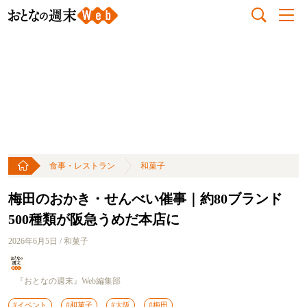
食事・レストラン
和菓子
梅田のおかき・せんべい催事｜約80ブランド
500種類が阪急うめだ本店に
2026年6月5日 / 和菓子
『おとなの週末』Web編集部
#イベント
#和菓子
#大阪
#梅田