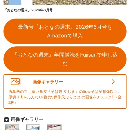
『おとなの週末』2026年6月号
最新号『おとなの週末』2026年6月号を
Amazonで購入
『おとなの週末』年間購読をFujisanで申し込
む
画像ギャラリー
西葛西の立ち食い蕎麦『そば処 やしま』の豚天そばが想像以上。
厚切り肉をふんわり揚げた傑作天ぷらとは の画像をチェック! （全
3
枚）
画像ギャラリー