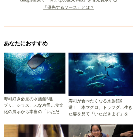
Google検索で『おとなの週末Web』を優先表示する
「優先するソース」とは？
あなたにおすすめ
寿司好き必見の水族館6選！
寿司が食べたくなる水族館6
ブリ、シラス、ふな寿司…食文
選！ 本マグロ、トラフグ…生き
化の展示から本当の「いただき
た姿を見て「いただきます」を考
ます」を知る
える