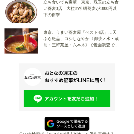
立ち食いでも豪華！東京、珠玉の立ち食
い蕎麦3店 大粒の牡蠣蕎麦が1000円以
下の衝撃
東京、うまい蕎麦屋「ベスト4店」…天
ぷら絶品、コシしなやか《御茶ノ水・蔵
前・三軒茶屋・六本木》で覆面調査で発
見