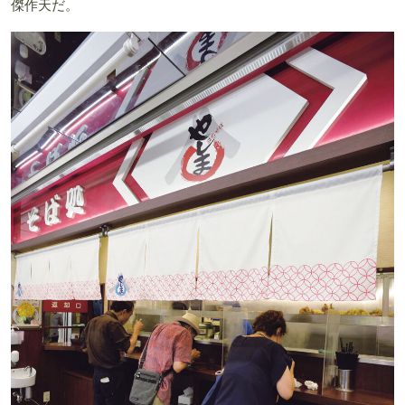
傑作天だ。