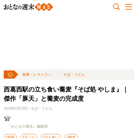
食事・レストラン
そば・うどん
西葛西駅の立ち食い蕎麦『そば処 やしま』｜
傑作「豚天」と蕎麦の完成度
2026年6月29日 / そば・うどん
『おとなの週末』編集部
#和食
#天ぷら
#立ち食い
#蕎麦