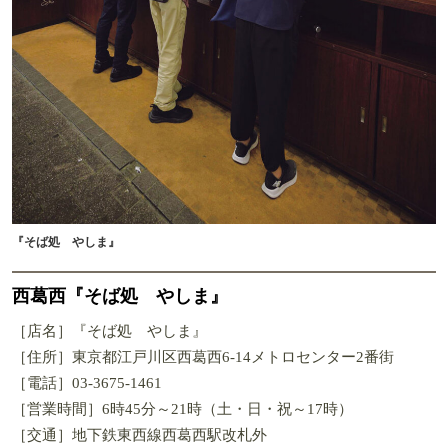
『そば処 やしま』
西葛西『そば処 やしま』
［店名］『そば処 やしま』
［住所］東京都江戸川区西葛西6-14メトロセンター2番街
［電話］03-3675-1461
［営業時間］6時45分～21時（土・日・祝～17時）
［交通］地下鉄東西線西葛西駅改札外