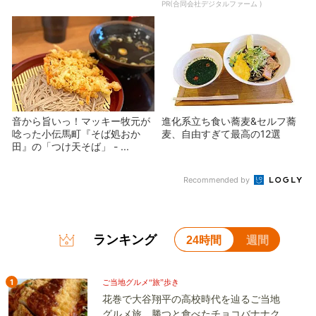
PR(合同会社デジタルファーム )
音から旨いっ！マッキー牧元が
進化系立ち食い蕎麦&セルフ蕎
唸った小伝馬町『そば処おか
麦、自由すぎて最高の12選
田』の「つけ天そば」 - ...
Recommended by
ランキング
24時間
週間
1
ご当地グルメ“旅”歩き
花巻で大谷翔平の高校時代を辿るご当地
グルメ旅。勝つと食べたチョコバナナク