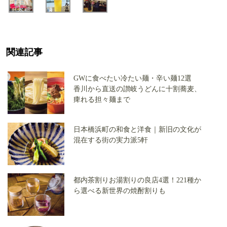
関連記事
GWに食べたい冷たい麺・辛い麺12選
香川から直送の讃岐うどんに十割蕎麦、
痺れる担々麺まで
日本橋浜町の和食と洋食｜新旧の文化が
混在する街の実力派5軒
都内茶割りお湯割りの良店4選！221種か
ら選べる新世界の焼酎割りも