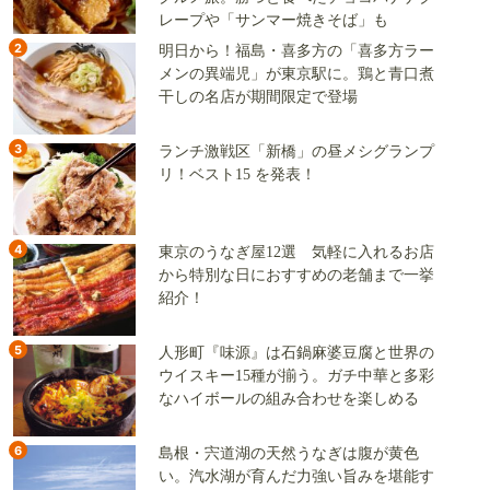
レープや「サンマー焼きそば」も
2
明日から！福島・喜多方の「喜多方ラー
メンの異端児」が東京駅に。鶏と青口煮
干しの名店が期間限定で登場
3
ランチ激戦区「新橋」の昼メシグランプ
リ！ベスト15 を発表！
4
東京のうなぎ屋12選 気軽に入れるお店
から特別な日におすすめの老舗まで一挙
紹介！
5
人形町『味源』は石鍋麻婆豆腐と世界の
ウイスキー15種が揃う。ガチ中華と多彩
なハイボールの組み合わせを楽しめる
6
島根・宍道湖の天然うなぎは腹が黄色
い。汽水湖が育んだ力強い旨みを堪能す