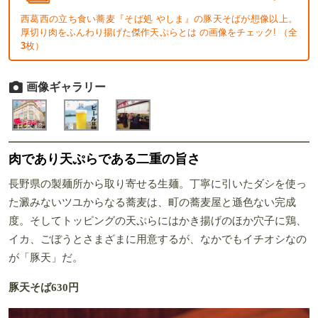
西葛西の立ち食い蕎麦『そば処 やしま』の豚天そばが想像以上。
厚切り肉をふんわり揚げた傑作天ぷらとは の画像をチェック! （全
3
枚）
画像ギャラリー
肉であり天ぷらである二重の旨さ
長野県の製麺所から取り寄せる生麺。丁寧に引いたダシを使っ
た澱みないツユからなる蕎麦は、町の蕎麦屋と遜色ない完成
度。そしてトッピングの天ぷらにはかき揚げのほか穴子に鶏、
イカ、ごぼうとさまざまに用意するが、なかでもイチオシなの
が「豚天」だ。
豚天そば630円