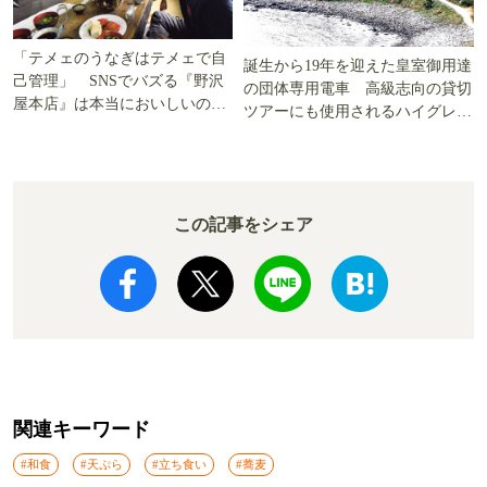
「テメェのうなぎはテメェで自
誕生から19年を迎えた皇室御用達
己管理」 SNSでバズる『野沢
の団体専用電車 高級志向の貸切
屋本店』は本当においしいの
ツアーにも使用されるハイグレー
か!? いざ実食調査
ド電車とは
この記事をシェア
関連キーワード
#和食
#天ぷら
#立ち食い
#蕎麦