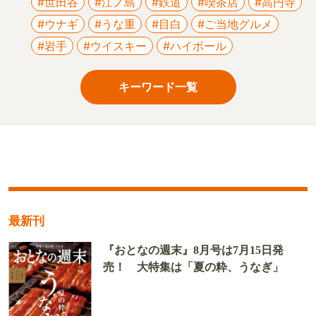
#世田谷
#江ノ島
#鉄道
#喫茶店
#高円寺
#ウナギ
#うな重
#目白
#ご当地グルメ
#岩手
#ウイスキー
#ハイボール
キーワード一覧
最新刊
『おとなの週末』8月号は7月15日発
売！ 大特集は「夏の粋、うなぎ」