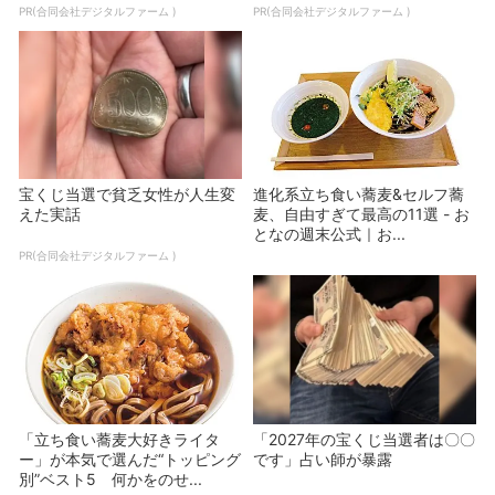
PR(合同会社デジタルファーム )
PR(合同会社デジタルファーム )
宝くじ当選で貧乏女性が人生変
進化系立ち食い蕎麦&セルフ蕎
えた実話
麦、自由すぎて最高の11選 - お
となの週末公式｜お...
PR(合同会社デジタルファーム )
「立ち食い蕎麦大好きライタ
「2027年の宝くじ当選者は〇〇
ー」が本気で選んだ“トッピング
です」占い師が暴露
別”ベスト5 何かをのせ...