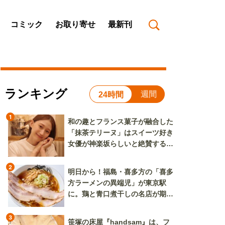
コミック
お取り寄せ
最新刊
ランキング
週間
24時間
1
和の趣とフランス菓子が融合した
「抹茶テリーヌ」はスイーツ好き
女優が神楽坂らしいと絶賛する逸
品
2
明日から！福島・喜多方の「喜多
方ラーメンの異端児」が東京駅
に。鶏と青口煮干しの名店が期間
限定で登場
3
笹塚の床屋『handsam』は、フ