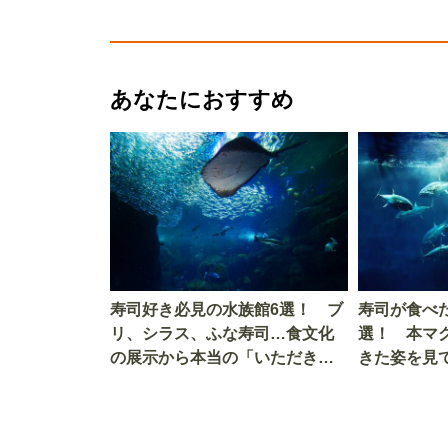
あなたにおすすめ
寿司好き必見の水族館6選！ ブ
寿司が食べ
リ、シラス、ふな寿司…食文化
選！ 本マ
の展示から本当の「いただきま
きた姿を見
す」を知る
を考える