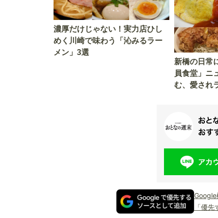
濃厚だけじゃない！実力店ひし
めく川崎で味わう「沁みるラー
メン」3選
新橋の日常
員食堂」ニ
む、愛され
Goog
「優先