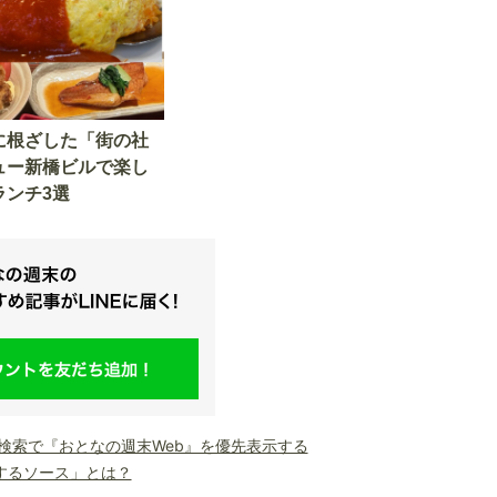
に根ざした「街の社
ュー新橋ビルで楽し
ランチ3選
le検索で『おとなの週末Web』を優先表示する
するソース」とは？