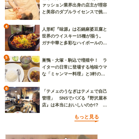
ァッション業界出身の店主が理容
と美容のダブルライセンスで挑む
新しいカルチャー発信基地
4
人形町『味源』は石鍋麻婆豆腐と
世界のウイスキー15種が揃う。
ガチ中華と多彩なハイボールの組
み合わせを楽しめる
5
巣鴨・大塚・駒込で増殖中！ ラ
イターの日常に登場する地味ウマ
な「ミャンマー料理」と3軒のニ
ラ玉
6
「テメェのうなぎはテメェで自己
管理」 SNSでバズる『野沢屋本
店』は本当においしいのか!? い
ざ実食調査
もっと見る