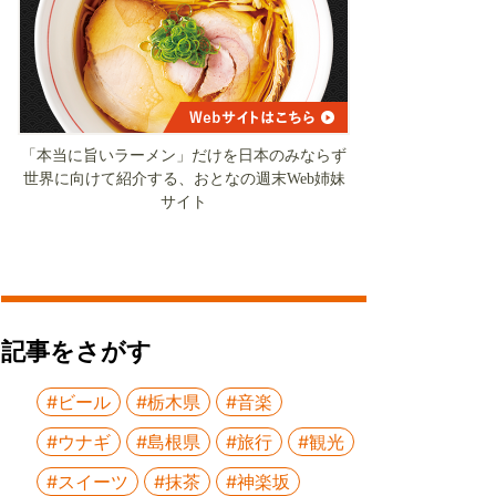
「本当に旨いラーメン」だけを日本のみならず
世界に向けて紹介する、おとなの週末Web姉妹
サイト
記事をさがす
#ビール
#栃木県
#音楽
#ウナギ
#島根県
#旅行
#観光
#スイーツ
#抹茶
#神楽坂