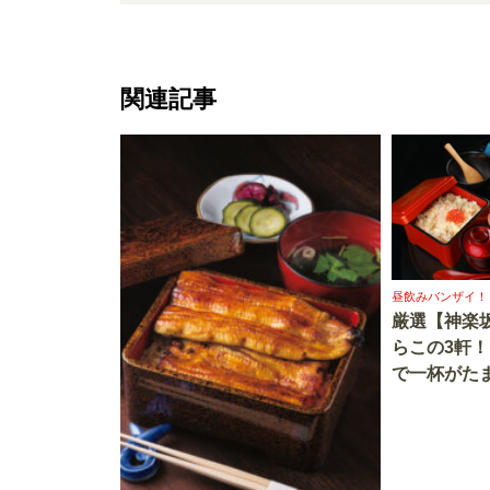
関連記事
昼飲みバンザイ！
厳選【神楽
らこの3軒
で一杯がた
スパを兼ね