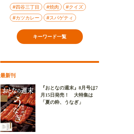
#四谷三丁目
#焼肉
#クイズ
#カツカレー
#スパゲティ
キーワード一覧
最新刊
『おとなの週末』8月号は7
月15日発売！ 大特集は
「夏の粋、うなぎ」