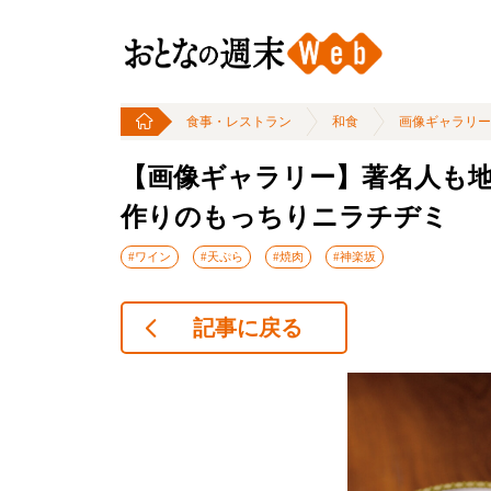
食事・レストラン
和食
画像ギャラリー
【画像ギャラリー】著名人も
作りのもっちりニラチヂミ
#ワイン
#天ぷら
#焼肉
#神楽坂
記事に戻る