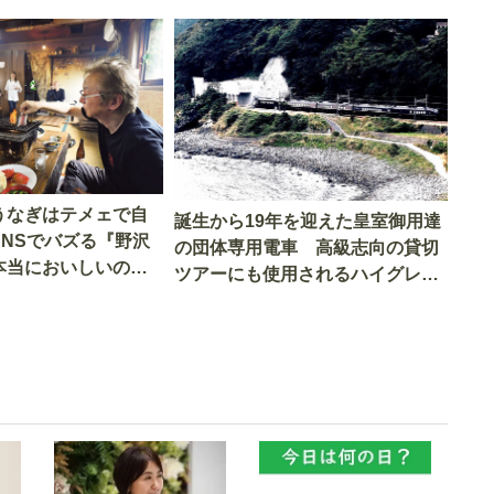
うなぎはテメェで自
誕生から19年を迎えた皇室御用達
SNSでバズる『野沢
の団体専用電車 高級志向の貸切
本当においしいの
ツアーにも使用されるハイグレー
実食調査
ド電車とは