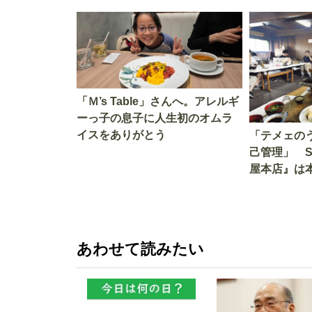
「Ｍ’s Table」さんへ。アレルギ
ーっ子の息子に人生初のオムラ
イスをありがとう
「テメェの
己管理」 
屋本店』は
か!? いざ
あわせて読みたい