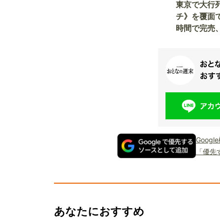
東京で大行
チ》を覆面
時間で完売
ハムカツ」
ド」まで全
Goog
「優先
あなたにおすすめ