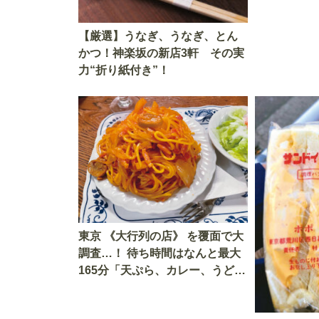
【厳選】うなぎ、うなぎ、とん
かつ！神楽坂の新店3軒 その実
力“折り紙付き”！
東京 《大行列の店》 を覆面で大
調査…！ 待ち時間はなんと最大
165分「天ぷら、カレー、うど
ん、スパゲティ、おにぎり」 全5
店で実食レポート