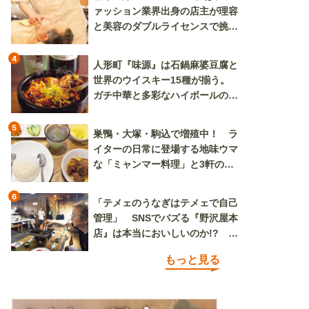
ァッション業界出身の店主が理容
と美容のダブルライセンスで挑む
新しいカルチャー発信基地
4
人形町『味源』は石鍋麻婆豆腐と
世界のウイスキー15種が揃う。
ガチ中華と多彩なハイボールの組
み合わせを楽しめる
5
巣鴨・大塚・駒込で増殖中！ ラ
イターの日常に登場する地味ウマ
な「ミャンマー料理」と3軒のニ
ラ玉
6
「テメェのうなぎはテメェで自己
管理」 SNSでバズる『野沢屋本
店』は本当においしいのか!? い
ざ実食調査
もっと見る