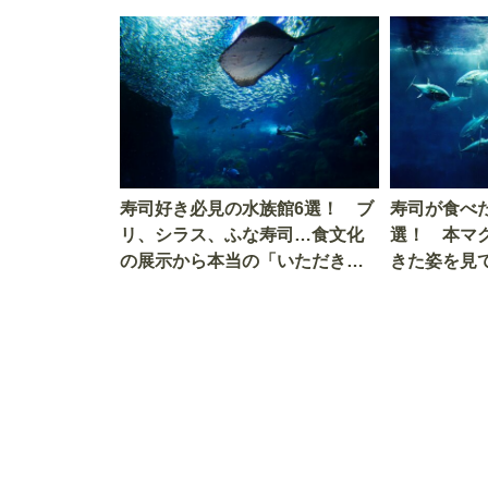
寿司好き必見の水族館6選！ ブ
寿司が食べ
リ、シラス、ふな寿司…食文化
選！ 本マ
の展示から本当の「いただきま
きた姿を見
す」を知る
を考える