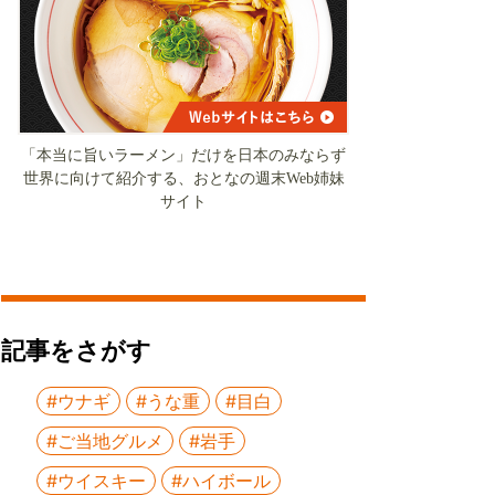
「本当に旨いラーメン」だけを日本のみならず
世界に向けて紹介する、おとなの週末Web姉妹
サイト
記事をさがす
#ウナギ
#うな重
#目白
#ご当地グルメ
#岩手
#ウイスキー
#ハイボール