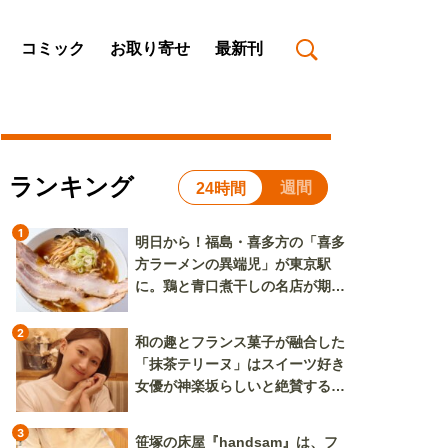
コミック
お取り寄せ
最新刊
ランキング
週間
24時間
1
明日から！福島・喜多方の「喜多
方ラーメンの異端児」が東京駅
に。鶏と青口煮干しの名店が期間
限定で登場
2
和の趣とフランス菓子が融合した
「抹茶テリーヌ」はスイーツ好き
女優が神楽坂らしいと絶賛する逸
品
3
笹塚の床屋『handsam』は、フ