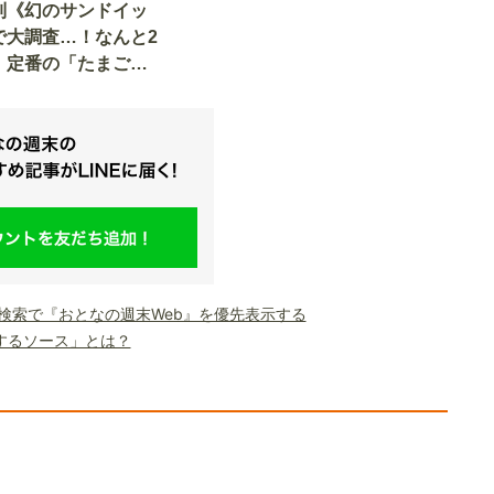
列《幻のサンドイッ
で大調査…！なんと2
、定番の「たまご・
から「フルーツサン
3店で実食
le検索で『おとなの週末Web』を優先表示する
するソース」とは？