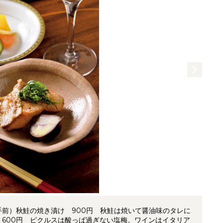
堂』（手前）秋鮭の焼き漬け 900円 秋鮭は焼いて醤油味のタレに
600円 ピクルスは酸っぱ過ぎない塩梅。ワインはイタリア