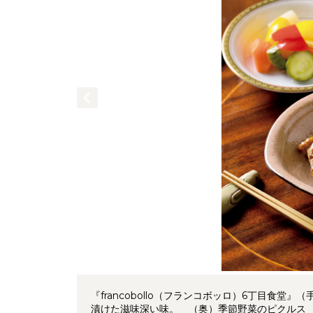
『francobollo（フランコボッロ）6丁目食
漬けた滋味深い味。 （奥）季節野菜のピクルス 