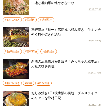
生地と極細麺の軽やかな一枚
2026.07.23
#お好み焼き
#西新宿
#鉄板焼き
三軒茶屋『福一』広島風お好み焼き｜牛ミンチ
使う府中焼きが絶品
2026.07.22
#お好み焼き
#三軒茶屋
#鉄板焼き
新橋の広島風お好み焼き『みっちゃん総本店』
元祖の味を再現
2026.07.21
#お好み焼き
#新橋
#鉄板焼き
お好み焼き1日1枚生活の実態｜グルメライター
のリアルな取材日記
2026.07.21