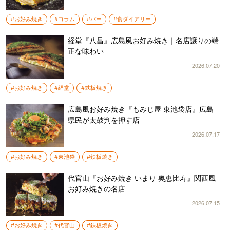
#お好み焼き
#コラム
#バー
#食ダイアリー
経堂『八昌』広島風お好み焼き｜名店譲りの端
正な味わい
2026.07.20
#お好み焼き
#経堂
#鉄板焼き
広島風お好み焼き『もみじ屋 東池袋店』広島
県民が太鼓判を押す店
2026.07.17
#お好み焼き
#東池袋
#鉄板焼き
代官山『お好み焼き いまり 奥恵比寿』関西風
お好み焼きの名店
2026.07.15
#お好み焼き
#代官山
#鉄板焼き