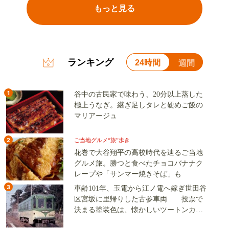
もっと見る
ランキング
24時間
週間
1
谷中の古民家で味わう、20分以上蒸した
極上うなぎ。継ぎ足しタレと硬めご飯の
マリアージュ
2
ご当地グルメ“旅”歩き
花巻で大谷翔平の高校時代を辿るご当地
グルメ旅。勝つと食べたチョコバナナク
レープや「サンマー焼きそば」も
3
車齢101年、玉電から江ノ電へ嫁ぎ世田谷
区宮坂に里帰りした古参車両 投票で
決まる塗装色は、懐かしいツートンカラ
ーか、グリーン単色か