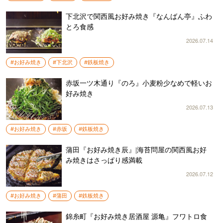
下北沢で関西風お好み焼き『なんばん亭』ふわ
とろ食感
2026.07.14
#お好み焼き
#下北沢
#鉄板焼き
赤坂一ツ木通り『のろ』小麦粉少なめで軽いお
好み焼き
2026.07.13
#お好み焼き
#赤坂
#鉄板焼き
蒲田『お好み焼き辰』|海苔問屋の関西風お好
み焼きはさっぱり感満載
2026.07.12
#お好み焼き
#蒲田
#鉄板焼き
錦糸町『お好み焼き居酒屋 源亀』フワトロ食