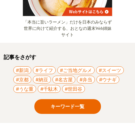
「本当に旨いラーメン」だけを日本のみならず
世界に向けて紹介する、おとなの週末Web姉妹
サイト
記事をさがす
#新潟
#ライフ
#ご当地グルメ
#スイーツ
#京都
#納豆
#名古屋
#弁当
#ウナギ
#うな重
#千駄木
#世田谷
キーワード一覧