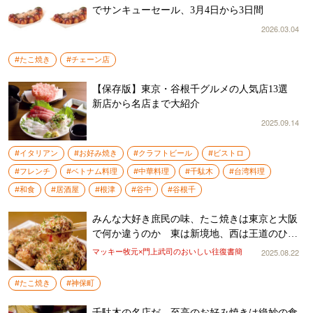
でサンキューセール、3月4日から3日間
2026.03.04
#たこ焼き
#チェーン店
【保存版】東京・谷根千グルメの人気店13選
新店から名店まで大紹介
2025.09.14
#イタリアン
#お好み焼き
#クラフトビール
#ビストロ
#フレンチ
#ベトナム料理
#中華料理
#千駄木
#台湾料理
#和食
#居酒屋
#根津
#谷中
#谷根千
みんな大好き庶民の味、たこ焼きは東京と大阪
で何か違うのか 東は新境地、西は王道のひと
皿
2025.08.22
マッキー牧元×門上武司のおいしい往復書簡
#たこ焼き
#神保町
千駄木の名店だ、至高のお好み焼きは絶妙の食