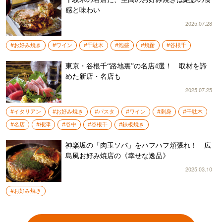
感と味わい
2025.07.28
#お好み焼き
#ワイン
#千駄木
#泡盛
#焼酎
#谷根千
東京・谷根千“路地裏”の名店4選！ 取材を諦
めた新店・名店も
2025.07.25
#イタリアン
#お好み焼き
#パスタ
#ワイン
#刺身
#千駄木
#名店
#根津
#谷中
#谷根千
#鉄板焼き
神楽坂の「肉玉ソバ」をハフハフ頬張れ！ 広
島風お好み焼店の《幸せな逸品》
2025.03.10
#お好み焼き