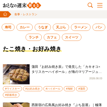
食事・レストラン
寿司
カレー
うなぎ
天ぷら
ラーメン
パン
ランチ
カフェ
スイーツ
たこ焼き・お好み焼き
蒲田『お好み焼き辰』で発見した「カキオコ×
タリスカーハイボール」が海のマリアージュだ
った
2026.08.03
#ウイスキー
#お好み焼き
#ハイボール
#海鮮
#蒲田
#鉄板焼き
西新宿の広島風お好み焼き『ぶち旨屋』｜極薄