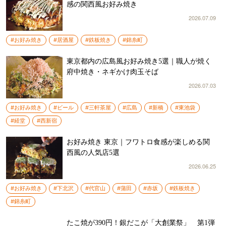
感の関西風お好み焼き
2026.07.09
#お好み焼き
#居酒屋
#鉄板焼き
#錦糸町
東京都内の広島風お好み焼き5選｜職人が焼く
府中焼き・ネギかけ肉玉そば
2026.07.03
#お好み焼き
#ビール
#三軒茶屋
#広島
#新橋
#東池袋
#経堂
#西新宿
お好み焼き 東京｜フワトロ食感が楽しめる関
西風の人気店5選
2026.06.25
#お好み焼き
#下北沢
#代官山
#蒲田
#赤坂
#鉄板焼き
#錦糸町
たこ焼が390円！銀だこが「大創業祭」 第1弾