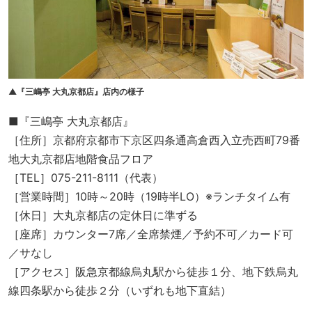
▲『三嶋亭 大丸京都店』店内の様子
■『三嶋亭 大丸京都店』
［住所］京都府京都市下京区四条通高倉西入立売西町79番
地大丸京都店地階食品フロア
［TEL］075-211-8111（代表）
［営業時間］10時～20時（19時半LO）※ランチタイム有
［休日］大丸京都店の定休日に準ずる
［座席］カウンター7席／全席禁煙／予約不可／カード可
／サなし
［アクセス］阪急京都線烏丸駅から徒歩１分、地下鉄烏丸
線四条駅から徒歩２分（いずれも地下直結）