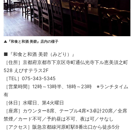
▲『和食と和酒 美碧』店内の様子
■『和食と和酒 美碧（みどり）』
［住所］京都府京都市下京区寺町通仏光寺下ル恵美須之町
528 えびすテラス2F
［TEL］075-343-5345
［営業時間］12時～13時半、18時～23時 ※ランチタイム
有
［休日］水曜日、第4火曜日
［座席］カウンター8席、テーブル4席×3卓計20席／全席
禁煙／カード不可／予約昼は不可、夜は可／サなし
［アクセス］阪急京都線河原町駅8番出口から徒歩5分