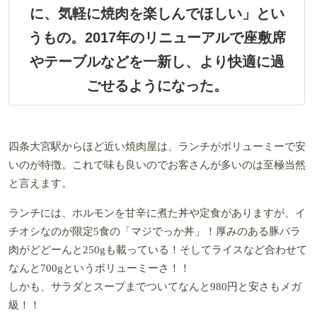
に、気軽に焼肉を楽しんでほしい」とい
うもの。2017年のリニューアルで座敷席
やテーブルなどを一新し、より快適に過
ごせるようになった。
四条大宮駅からほど近い焼肉屋は、ランチがボリューミーで安
いのが特徴。これで味も良いのでお客さんが多いのは至極当然
と言えます。
ランチには、ホルモンを甘辛に煮た丼や定食がありますが、イ
チオシなのが限定5食の「マジでっか丼」！厚みのある豚バラ
肉がどどーんと250gも載っている！そしてライスなど合わせて
なんと700gというボリューミーさ！！
しかも、サラダとスープまでついてなんと980円と安さもメガ
級！！