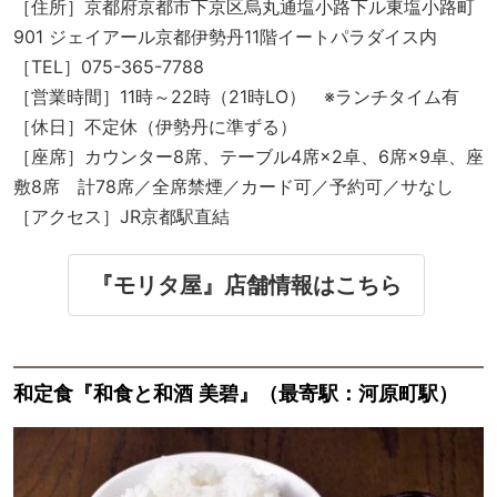
［住所］京都府京都市下京区烏丸通塩小路下ル東塩小路町
901 ジェイアール京都伊勢丹11階イートパラダイス内
［TEL］075-365-7788
［営業時間］11時～22時（21時LO） ※ランチタイム有
［休日］不定休（伊勢丹に準ずる）
［座席］カウンター8席、テーブル4席×2卓、6席×9卓、座
敷8席 計78席／全席禁煙／カード可／予約可／サなし
［アクセス］JR京都駅直結
『モリタ屋』店舗情報はこちら
和定食『和食と和酒 美碧』（最寄駅：河原町駅）