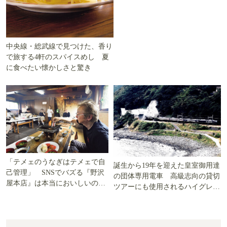
中央線・総武線で見つけた、香り
で旅する4軒のスパイスめし 夏
に食べたい懐かしさと驚き
「テメェのうなぎはテメェで自
誕生から19年を迎えた皇室御用達
己管理」 SNSでバズる『野沢
の団体専用電車 高級志向の貸切
屋本店』は本当においしいの
ツアーにも使用されるハイグレー
か!? いざ実食調査
ド電車とは