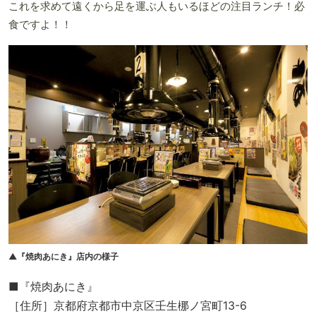
これを求めて遠くから足を運ぶ人もいるほどの注目ランチ！必
食ですよ！！
▲『焼肉あにき』店内の様子
■『焼肉あにき』
［住所］京都府京都市中京区壬生梛ノ宮町13-6