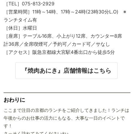
［TEL］075-813-2929
［営業時間］11時～14時、17時～24時(23時30分L.O) ※
ランチタイム有
［休日］水曜日
［座席］テーブル16席、小上がり12席、カウンター8席
計36席／全席喫煙可／予約可／カード可／サなし
［アクセス］阪急京都線大宮駅4番出口から徒歩5分
『焼肉あにき』店舗情報はこちら
おわりに
ここまで注目の京都のランチをご紹介してきました！ランチは
午後からのお仕事の活力にもなる、大事な一日のイベントで
す！
さっそく訪れてみてくださいね♪