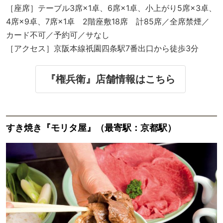
［座席］テーブル3席×1卓、6席×1卓、小上がり5席×3卓、
4席×9卓、7席×1卓 2階座敷18席 計85席／全席禁煙／
カード不可／予約可／サなし
［アクセス］京阪本線祇園四条駅7番出口から徒歩3分
『権兵衛』店舗情報はこちら
すき焼き『モリタ屋』（最寄駅：京都駅）