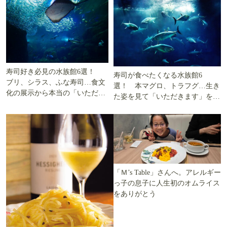
寿司好き必見の水族館6選！
寿司が食べたくなる水族館6
ブリ、シラス、ふな寿司…食文
選！ 本マグロ、トラフグ…生き
化の展示から本当の「いただき
た姿を見て「いただきます」を考
ます」を知る
える
「Ｍ’s Table」さんへ。アレルギー
っ子の息子に人生初のオムライス
をありがとう