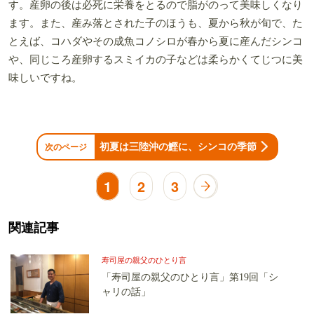
す。産卵の後は必死に栄養をとるので脂がのって美味しくなり
ます。また、産み落とされた子のほうも、夏から秋が旬で、た
とえば、コハダやその成魚コノシロが春から夏に産んだシンコ
や、同じころ産卵するスミイカの子などは柔らかくてじつに美
味しいですね。
初夏は三陸沖の鰹に、シンコの季節
次のページ
1
2
3
関連記事
寿司屋の親父のひとり言
「寿司屋の親父のひとり言」第19回「シ
ャリの話」