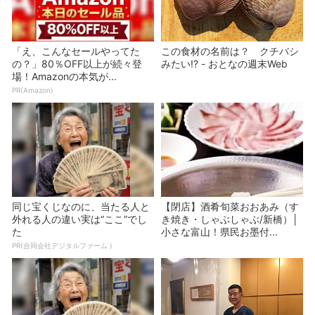
「え、こんなセールやってた
この食材の名前は？ クチバシ
の？」80％OFF以上が続々登
みたい!? - おとなの週末Web
場！Amazonの本気が...
PR(Amazon)
同じ宝くじなのに、当たる人と
【閉店】酒肴旬菜おおあみ（す
外れる人の違い実は“ここ”でし
き焼き・しゃぶしゃぶ/新橋）│
た
小さな富山！県民お墨付...
PR(合同会社デジタルファーム )