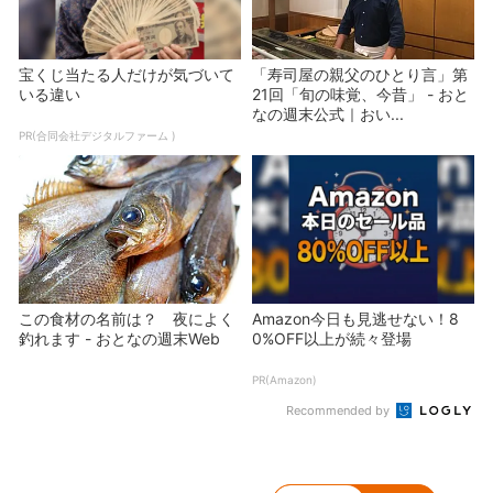
宝くじ当たる人だけが気づいて
「寿司屋の親父のひとり言」第
いる違い
21回「旬の味覚、今昔」 - おと
なの週末公式｜おい...
PR(合同会社デジタルファーム )
この食材の名前は？ 夜によく
Amazon今日も見逃せない！8
釣れます - おとなの週末Web
0%OFF以上が続々登場
PR(Amazon)
Recommended by