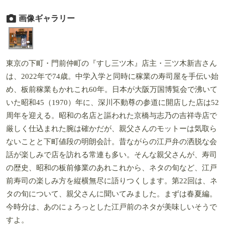
画像ギャラリー
東京の下町・門前仲町の『すし三ツ木』店主・三ツ木新吉さん
は、2022年で74歳。中学入学と同時に稼業の寿司屋を手伝い始
め、板前稼業もかれこれ60年。日本が大阪万国博覧会で沸いて
いた昭和45（1970）年に、深川不動尊の参道に開店した店は52
周年を迎える。昭和の名店と謳われた京橋与志乃の吉祥寺店で
厳しく仕込まれた腕は確かだが、親父さんのモットーは気取ら
ないことと下町値段の明朗会計。昔ながらの江戸弁の洒脱な会
話が楽しみで店を訪れる常連も多い。そんな親父さんが、寿司
の歴史、昭和の板前修業のあれこれから、ネタの旬など、江戸
前寿司の楽しみ方を縦横無尽に語りつくします。第22回は、ネ
タの旬について、親父さんに聞いてみました。まずは春夏編。
今時分は、あのにょろっとした江戸前のネタが美味しいそうで
すよ。