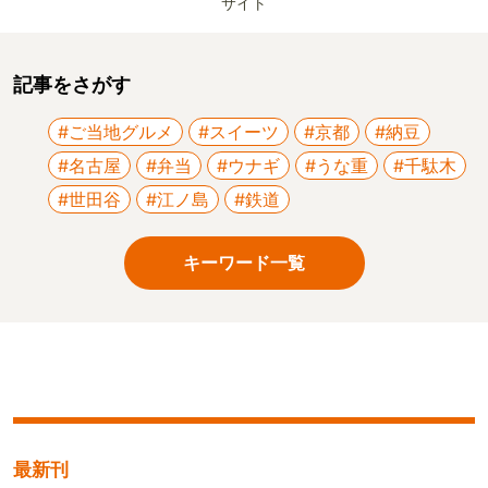
サイト
記事をさがす
#ご当地グルメ
#スイーツ
#京都
#納豆
#名古屋
#弁当
#ウナギ
#うな重
#千駄木
#世田谷
#江ノ島
#鉄道
キーワード一覧
最新刊