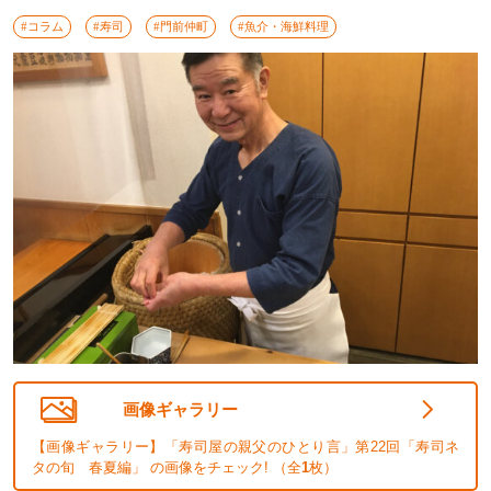
#コラム
#寿司
#門前仲町
#魚介・海鮮料理
画像ギャラリー
【画像ギャラリー】「寿司屋の親父のひとり言」第22回「寿司ネ
タの旬 春夏編」 の画像をチェック! （全
1
枚）