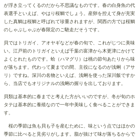
が浮き立ってくるのだから不思議なものです。春の白身魚の代
表選手といえば、やはり桜鯛でしょう。産卵を控えて身が充実
した真鯛は桜鯛と呼ばれて珍重されますが、関西の方では桜鯛
のしゃぶしゃぶが春限定のご馳走だそうです。
貝ではトリガイ、アオヤギなどが春の旬で、これがじつに美味
い。江戸前のトリガイといえば千葉の富津から木更津にかけて
よくとれたものです。蛤（ハマグリ）は桃の節句あたりから味
が落ちます。代わって夏までの間、主役になるのが浅蜊（アサ
リ）ですね。深川の名物といえば、浅蜊を使った深川飯ですか
ら、当店でもオリジナルの浅蜊の握りを出しております。
貝類は基本的に春までと考えた方がいいのですが、冬が旬のホ
タテは基本的に養殖なので一年中美味しく食べることができま
す。
桜の季節は魚も貝も子を産むために、味という点ではほかの
季節に比べると見劣りがします。脂が抜けて味が落ちるからで