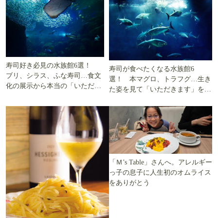
寿司好き必見の水族館6選！
寿司が食べたくなる水族館6
ブリ、シラス、ふな寿司…食文
選！ 本マグロ、トラフグ…生き
化の展示から本当の「いただき
た姿を見て「いただきます」を考
ます」を知る
える
「Ｍ’s Table」さんへ。アレルギー
っ子の息子に人生初のオムライス
をありがとう