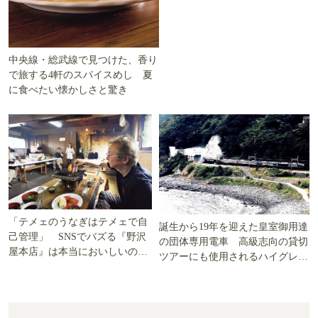
中央線・総武線で見つけた、香り
で旅する4軒のスパイスめし 夏
に食べたい懐かしさと驚き
「テメェのうなぎはテメェで自
誕生から19年を迎えた皇室御用達
己管理」 SNSでバズる『野沢
の団体専用電車 高級志向の貸切
屋本店』は本当においしいの
ツアーにも使用されるハイグレー
か!? いざ実食調査
ド電車とは