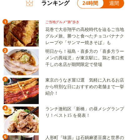
ランキング
24時間
週間
1
ご当地グルメ“旅”歩き
花巻で大谷翔平の高校時代を辿るご当地
グルメ旅。勝つと食べたチョコバナナク
レープや「サンマー焼きそば」も
2
明日から！福島・喜多方の「喜多方ラー
メンの異端児」が東京駅に。鶏と青口煮
干しの名店が期間限定で登場
3
東京のうなぎ屋12選 気軽に入れるお店
から特別な日におすすめの老舗まで一挙
紹介！
4
ランチ激戦区「新橋」の昼メシグランプ
リ！ベスト15 を発表！
5
人形町『味源』は石鍋麻婆豆腐と世界の