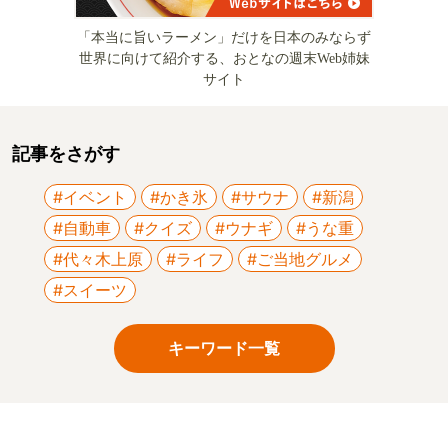
「本当に旨いラーメン」だけを日本のみならず
世界に向けて紹介する、おとなの週末Web姉妹
サイト
記事をさがす
#イベント
#かき氷
#サウナ
#新潟
#自動車
#クイズ
#ウナギ
#うな重
#代々木上原
#ライフ
#ご当地グルメ
#スイーツ
キーワード一覧