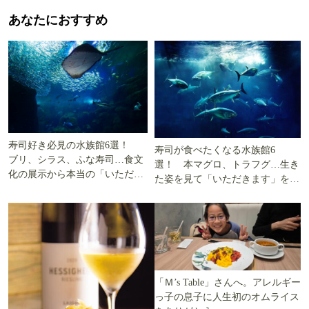
あなたにおすすめ
寿司好き必見の水族館6選！
寿司が食べたくなる水族館6
ブリ、シラス、ふな寿司…食文
選！ 本マグロ、トラフグ…生き
化の展示から本当の「いただき
た姿を見て「いただきます」を考
ます」を知る
える
「Ｍ’s Table」さんへ。アレルギー
っ子の息子に人生初のオムライス