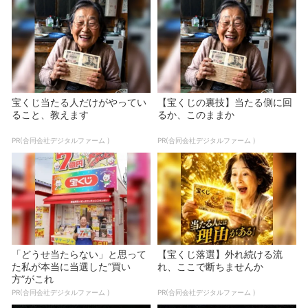
宝くじ当たる人だけがやってい
【宝くじの裏技】当たる側に回
ること、教えます
るか、このままか
PR(合同会社デジタルファーム )
PR(合同会社デジタルファーム )
「どうせ当たらない」と思って
【宝くじ落選】外れ続ける流
た私が本当に当選した“買い
れ、ここで断ちませんか
方”がこれ
PR(合同会社デジタルファーム )
PR(合同会社デジタルファーム )