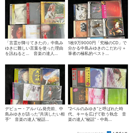
「言霊が降りてきたの」中島み
1枚9万9000円「究極のCD」で
ゆきに難しい言葉を使った理由
分かる中島みゆきのこだわり＋
を訊ねると… 音楽の達人...
筆者の極私的ベスト...
デビュー・アルバム発売前、中
“2ベルのみゆき”と呼ばれた時
島みゆきが語った“共演したい相
代、キーを広げて歌う執念 音
手” 音楽の達人“秘話...
楽の達人“秘話”・中島...