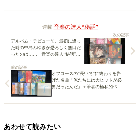
連載
音楽の達人“秘話”
次の記事
アルバム・デビュー前、最初に逢っ
た時の中島みゆきが恐ろしく無口だ
ったのは…… 音楽の達人“秘話”・
中島みゆき（2）
前の記事
オフコースの“長い冬”に終わりを告
げた名曲「俺たちには大ヒットが必
要だったんだ」＋筆者の極私的ベス
ト3 音楽の達人“秘話”・小田和正
（4完）
あわせて読みたい