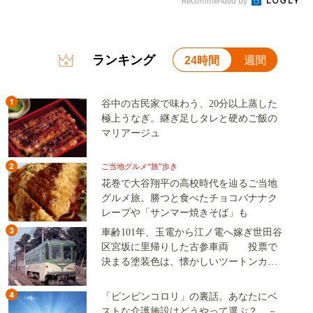
Recommended by
ランキング
24時間
週間
1
谷中の古民家で味わう、20分以上蒸した
極上うなぎ。継ぎ足しタレと硬めご飯の
マリアージュ
2
ご当地グルメ“旅”歩き
花巻で大谷翔平の高校時代を辿るご当地
グルメ旅。勝つと食べたチョコバナナク
レープや「サンマー焼きそば」も
3
車齢101年、玉電から江ノ電へ嫁ぎ世田谷
区宮坂に里帰りした古参車両 投票で
決まる塗装色は、懐かしいツートンカラ
ーか、グリーン単色か
4
「ピンピンコロリ」の裏話。あなたにベ
ストな介護施設はどうやって選ぶ？ －