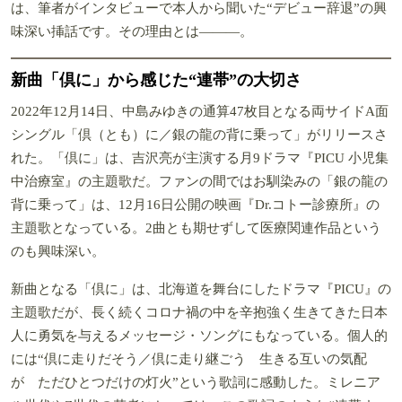
は、筆者がインタビューで本人から聞いた“デビュー辞退”の興
味深い挿話です。その理由とは―――。
新曲「倶に」から感じた“連帯”の大切さ
2022年12月14日、中島みゆきの通算47枚目となる両サイドA面
シングル「倶（とも）に／銀の龍の背に乗って」がリリースさ
れた。「倶に」は、吉沢亮が主演する月9ドラマ『PICU 小児集
中治療室』の主題歌だ。ファンの間ではお馴染みの「銀の龍の
背に乗って」は、12月16日公開の映画『Dr.コトー診療所』の
主題歌となっている。2曲とも期せずして医療関連作品という
のも興味深い。
新曲となる「倶に」は、北海道を舞台にしたドラマ『PICU』の
主題歌だが、長く続くコロナ禍の中を辛抱強く生きてきた日本
人に勇気を与えるメッセージ・ソングにもなっている。個人的
には“倶に走りだそう／倶に走り継ごう 生きる互いの気配
が ただひとつだけの灯火”という歌詞に感動した。ミレニア