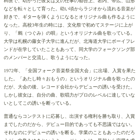
科医で、幼かった彼女は父の仕事の都合上、岩内、帯広、山形
などを転々として育った。幼い頃からラジオから流れる音楽が
好きで、ギターを弾くようになるとオリジナル曲も作るように
なった。高校3年生の時には、文化祭で初めてステージに上が
り、「鶇（つぐみ）の唄」というオリジナル曲を歌っている。
大学は札幌の藤女子大学に進んだが、北海道大学にボーイフレ
ンドが在学していたこともあって、同大学のフォークソング部
のメンバーと交流し、歌うようになった。
1972年、「全国フォーク音楽祭全国大会」に出場、入賞を果た
した。「あたし時々おもうの」というオリジナル曲を歌ったの
だが、大会の後、レコード会社からデビューの誘いを受けた。
しかし彼女は、自分の曲、歌唱力がプロのレベルに達していな
いとしてこの誘いを断っている。
普通ならコンテストに応募し、出演する権利を勝ち取り、入賞
までしたのだから、デビュー目的であっても不思議ではない。
それなのにデビューの誘いを断る。学業のこともあったのだろ