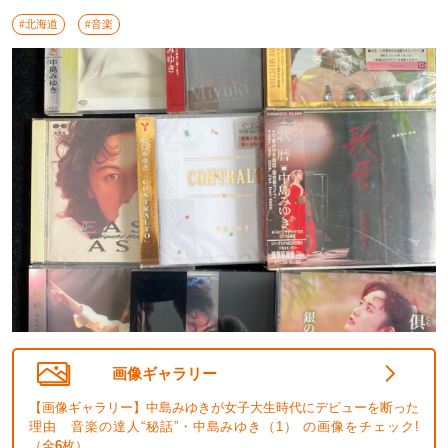
#北海道
#音楽
画像ギャラリー
【画像ギャラリー】中島みゆきが女子大生時代にデビューを断った
理由 音楽の達人“秘話”・中島みゆき（1） の画像をチェック!
（全
6
枚）