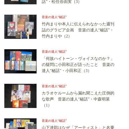
話”・松任谷由実（3）
音楽の達人“秘話”
竹内まりや本人に伝えられなかった週刊
誌のグラビア企画 音楽の達人“秘話”・
竹内まりや（2）
音楽の達人“秘話”
「何故ハイトーン・ヴォイスなのか？」
の疑問に小田和正が語ったこと 音楽の
達人“秘話”・小田和正（3）
音楽の達人“秘話”
カラオケルームから漏れ聞こえた圧倒的
な歌声 音楽の達人“秘話”・中森明菜
（1）
音楽の達人“秘話”
山下達郎はなぜ「アーティスト」と名乗