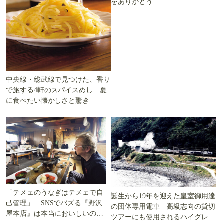
をありがとう
中央線・総武線で見つけた、香り
で旅する4軒のスパイスめし 夏
に食べたい懐かしさと驚き
「テメェのうなぎはテメェで自
誕生から19年を迎えた皇室御用達
己管理」 SNSでバズる『野沢
の団体専用電車 高級志向の貸切
屋本店』は本当においしいの
ツアーにも使用されるハイグレー