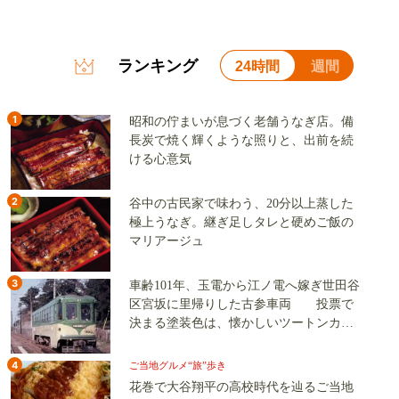
ランキング
24時間
週間
1
昭和の佇まいが息づく老舗うなぎ店。備
長炭で焼く輝くような照りと、出前を続
ける心意気
2
谷中の古民家で味わう、20分以上蒸した
極上うなぎ。継ぎ足しタレと硬めご飯の
マリアージュ
3
車齢101年、玉電から江ノ電へ嫁ぎ世田谷
区宮坂に里帰りした古参車両 投票で
決まる塗装色は、懐かしいツートンカラ
ーか、グリーン単色か
4
ご当地グルメ“旅”歩き
花巻で大谷翔平の高校時代を辿るご当地