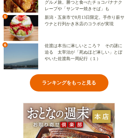
グルメ旅。勝つと食べたチョコバナナク
レープや「サンマー焼きそば」も
5
新潟・五泉市で8月13日限定。手作り薪サ
ウナと行列かき氷店のコラボが実現
6
佐渡は本当に淋しいところ？ その謎に
迫る 太宰治が「死ぬほど淋しい」とぼ
やいた佐渡島一周紀行（１）
ランキングをもっと見る