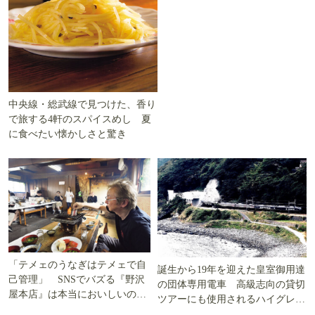
中央線・総武線で見つけた、香り
で旅する4軒のスパイスめし 夏
に食べたい懐かしさと驚き
「テメェのうなぎはテメェで自
誕生から19年を迎えた皇室御用達
己管理」 SNSでバズる『野沢
の団体専用電車 高級志向の貸切
屋本店』は本当においしいの
ツアーにも使用されるハイグレー
か!? いざ実食調査
ド電車とは