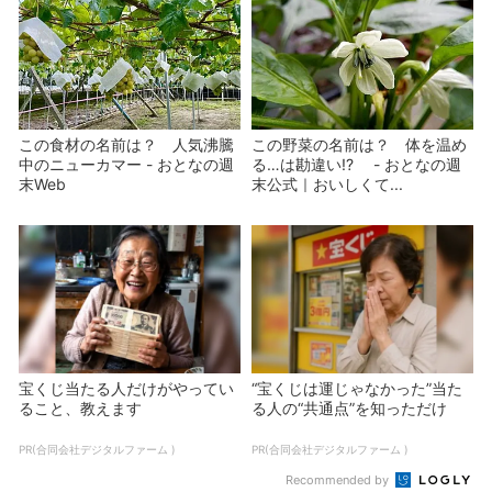
この食材の名前は？ 人気沸騰
この野菜の名前は？ 体を温め
中のニューカマー - おとなの週
る…は勘違い!? - おとなの週
末Web
末公式｜おいしくて...
宝くじ当たる人だけがやってい
“宝くじは運じゃなかった”当た
ること、教えます
る人の“共通点”を知っただけ
PR(合同会社デジタルファーム )
PR(合同会社デジタルファーム )
Recommended by