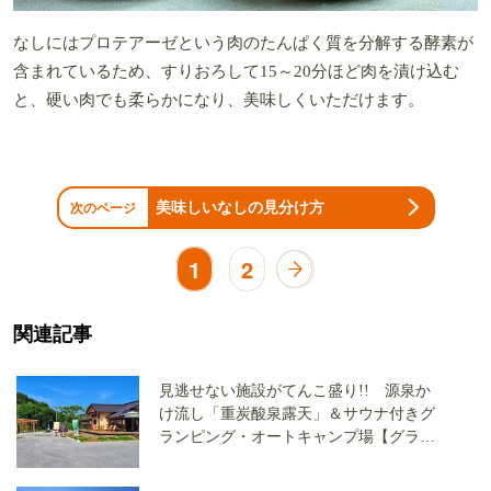
なしにはプロテアーゼという肉のたんぱく質を分解する酵素が
含まれているため、すりおろして15～20分ほど肉を漬け込む
と、硬い肉でも柔らかになり、美味しくいただけます。
美味しいなしの見分け方
次のページ
1
2
関連記事
見逃せない施設がてんこ盛り!! 源泉か
け流し「重炭酸泉露天」＆サウナ付きグ
ランピング・オートキャンプ場【グラン
パーク長湯】に大注目だ