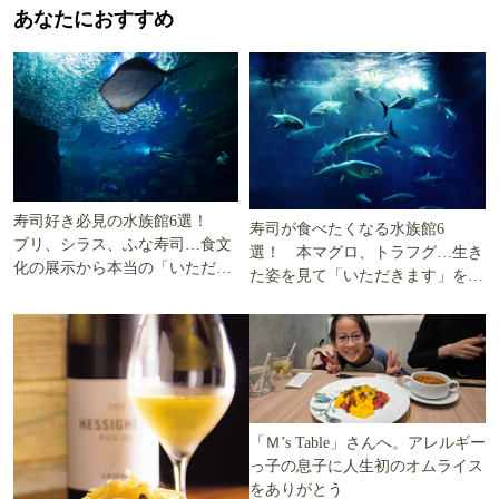
あなたにおすすめ
寿司好き必見の水族館6選！
寿司が食べたくなる水族館6
ブリ、シラス、ふな寿司…食文
選！ 本マグロ、トラフグ…生き
化の展示から本当の「いただき
た姿を見て「いただきます」を考
ます」を知る
える
「Ｍ’s Table」さんへ。アレルギー
っ子の息子に人生初のオムライス
をありがとう