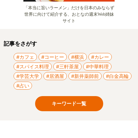
「本当に旨いラーメン」だけを日本のみならず
世界に向けて紹介する、おとなの週末Web姉妹
サイト
記事をさがす
#カフェ
#コーヒー
#横浜
#カレー
#スパイス料理
#三軒茶屋
#中華料理
#学芸大学
#居酒屋
#新井薬師前
#白金高輪
#占い
キーワード一覧