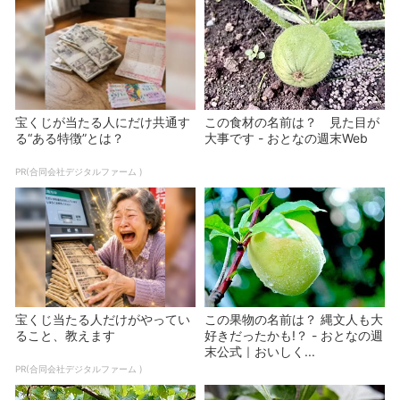
宝くじが当たる人にだけ共通す
この食材の名前は？ 見た目が
る“ある特徴”とは？
大事です - おとなの週末Web
PR(合同会社デジタルファーム )
宝くじ当たる人だけがやってい
この果物の名前は？ 縄文人も大
ること、教えます
好きだったかも!？ - おとなの週
末公式｜おいしく...
PR(合同会社デジタルファーム )