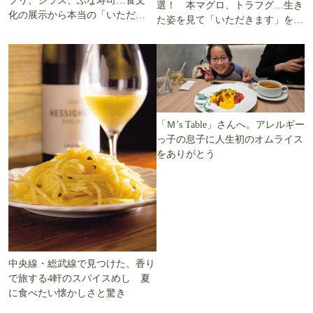
ブリ、シラス、ふな寿司…食文
選！ 本マグロ、トラフグ…生き
化の展示から本当の「いただき
た姿を見て「いただきます」を考
ます」を知る
える
「Ｍ’s Table」さんへ。アレルギー
っ子の息子に人生初のオムライス
をありがとう
中央線・総武線で見つけた、香り
で旅する4軒のスパイスめし 夏
に食べたい懐かしさと驚き