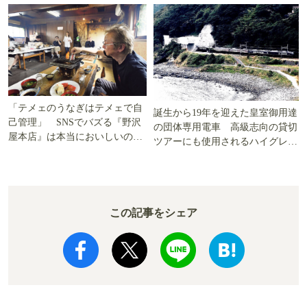
「テメェのうなぎはテメェで自
誕生から19年を迎えた皇室御用達
己管理」 SNSでバズる『野沢
の団体専用電車 高級志向の貸切
屋本店』は本当においしいの
ツアーにも使用されるハイグレー
か!? いざ実食調査
ド電車とは
この記事をシェア