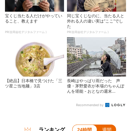
宝くじ当たる人だけがやってい
同じ宝くじなのに、当たる人と
ること、教えます
外れる人の違い実は“ここ”でし
た
PR(合同会社デジタルファーム )
PR(合同会社デジタルファーム )
【絶品】日本橋で見つけた「三
長崎はやっぱり雨だった 声
ツ星ご当地麺」3店
優・茅野愛衣が本場のちゃんぽ
んを堪能 - おとなの週末...
Recommended by
ランキング
24時間
週間