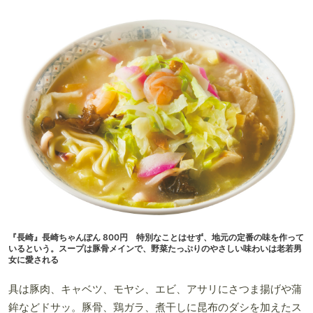
『長崎』長崎ちゃんぽん 800円 特別なことはせず、地元の定番の味を作って
いるという。スープは豚骨メインで、野菜たっぷりのやさしい味わいは老若男
女に愛される
具は豚肉、キャベツ、モヤシ、エビ、アサリにさつま揚げや蒲
鉾などドサッ。豚骨、鶏ガラ、煮干しに昆布のダシを加えたス