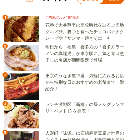
1
ご当地グルメ“旅”歩き
花巻で大谷翔平の高校時代を辿るご当地
グルメ旅。勝つと食べたチョコバナナク
レープや「サンマー焼きそば」も
2
明日から！福島・喜多方の「喜多方ラー
メンの異端児」が東京駅に。鶏と青口煮
干しの名店が期間限定で登場
3
東京のうなぎ屋12選 気軽に入れるお店
から特別な日におすすめの老舗まで一挙
紹介！
4
ランチ激戦区「新橋」の昼メシグランプ
リ！ベスト15 を発表！
5
人形町『味源』は石鍋麻婆豆腐と世界の
ウイスキー15種が揃う。ガチ中華と多彩