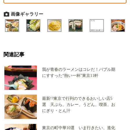
画像ギャラリー
関連記事
我が青春のラーメンはコレだ！バブル期
にすすった“熱い一杯”東京11軒
最新!?東京で行列のできるおいしい店5
選 天ぷら、カレー、うどん、喫茶、お
にぎり・とん汁
東京の町中華10選 いま行きたい、進化