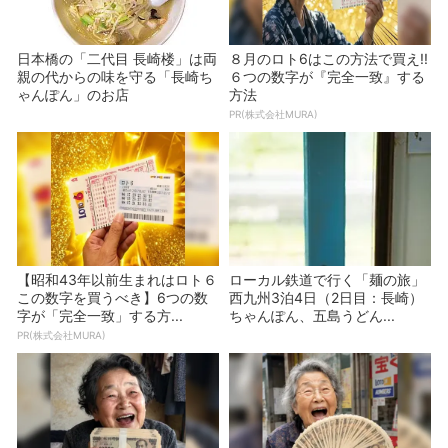
日本橋の「二代目 長崎楼」は両
８月のロト6はこの方法で買え!!
親の代からの味を守る「長崎ち
６つの数字が『完全一致』する
ゃんぽん」のお店
方法
PR(株式会社MURA)
【昭和43年以前生まれはロト６
ローカル鉄道で行く「麺の旅」
この数字を買うべき】6つの数
西九州3泊4日（2日目：長崎）
字が「完全一致」する方...
ちゃんぽん、五島うどん...
PR(株式会社MURA)