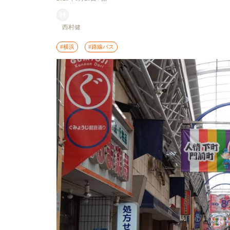
西村健
#横浜
#路線バス