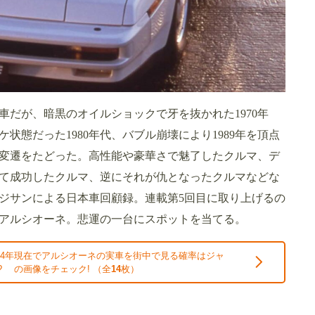
だが、暗黒のオイルショックで牙を抜かれた1970年
状態だった1980年代、バブル崩壊により1989年を頂点
の変遷をたどった。高性能や豪華さで魅了したクルマ、デ
て成功したクルマ、逆にそれが仇となったクルマなどな
オジサンによる日本車回顧録。連載第5回目に取り上げるの
アルシオーネ。悲運の一台にスポットを当てる。
24年現在でアルシオーネの実車を街中で見る確率はジャ
? の画像をチェック! （全
14
枚）