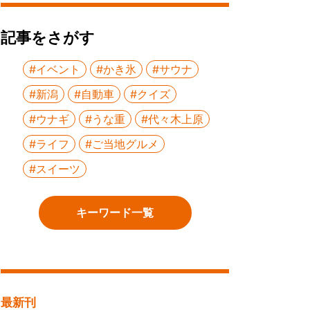
記事をさがす
#イベント
#かき氷
#サウナ
#新潟
#自動車
#クイズ
#ウナギ
#うな重
#代々木上原
#ライフ
#ご当地グルメ
#スイーツ
キーワード一覧
最新刊