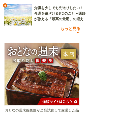
6
介護を少しでも先送りしたい！
介護を遠ざける8つのこと－医師
が教える「最高の最期」の迎え方
（その1）
もっと見る
おとなの週末編集部が全品試食して厳選した品