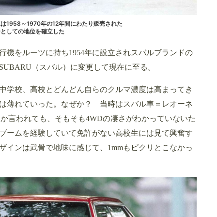
1958～1970年の12年間にわたり販売された
ーとしての地位を確立した
機をルーツに持ち1954年に設立されスバルブランドの
をSUBARU（スバル）に変更して現在に至る。
中学校、高校とどんどん自らのクルマ濃度は高まってき
は薄れていった。なぜか？ 当時はスバル車＝レオーネ
とか言われても、そもそも4WDの凄さがわかっていないた
ブームを経験していて免許がない高校生には見て興奮す
ザインは武骨で地味に感じて、1mmもピクリとこなかっ