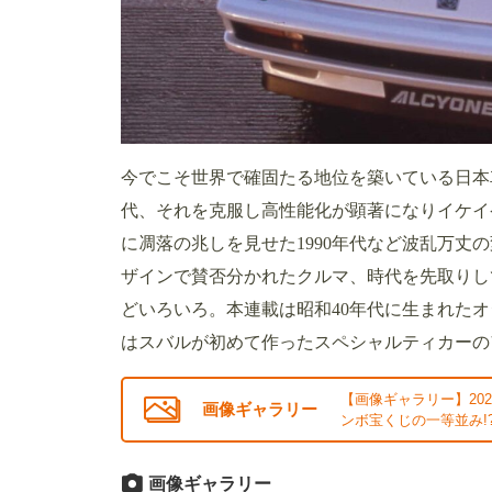
今でこそ世界で確固たる地位を築いている日本車
代、それを克服し高性能化が顕著になりイケイケ
に凋落の兆しを見せた1990年代など波乱万丈
ザインで賛否分かれたクルマ、時代を先取りし
どいろいろ。本連載は昭和40年代に生まれた
はスバルが初めて作ったスペシャルティカーの
【画像ギャラリー】20
画像ギャラリー
ンボ宝くじの一等並み!
画像ギャラリー