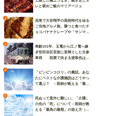
上蒸した極上うなぎ。継ぎ足しタ
レと硬めご飯のマリアージュ
2
花巻で大谷翔平の高校時代を辿る
ご当地グルメ旅。勝つと食べたチ
ョコバナナクレープや「サンマー
焼きそば」も
3
車齢101年、玉電から江ノ電へ嫁
ぎ世田谷区宮坂に里帰りした古参
車両 投票で決まる塗装色は、
懐かしいツートンカラーか、グリ
ーン単色か
4
「ピンピンコロリ」の裏話。あな
たにベストな介護施設はどうやっ
て選ぶ？ －医師が教える「最高
の最期」の迎え方（その2）
5
死ぬって意外に難しい。「介護」
の先の「死」について－医師が教
える「最高の最期」の迎え方（そ
の3）