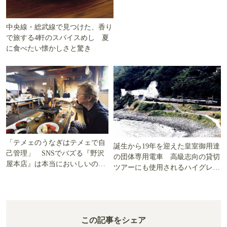
中央線・総武線で見つけた、香り
で旅する4軒のスパイスめし 夏
に食べたい懐かしさと驚き
「テメェのうなぎはテメェで自
誕生から19年を迎えた皇室御用達
己管理」 SNSでバズる『野沢
の団体専用電車 高級志向の貸切
屋本店』は本当においしいの
ツアーにも使用されるハイグレー
か!? いざ実食調査
ド電車とは
この記事をシェア