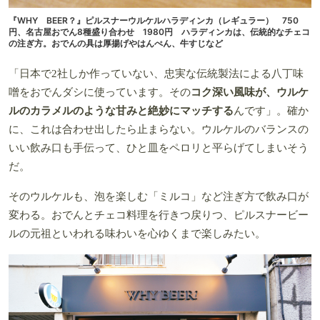
『WHY BEER？』ピルスナーウルケルハラディンカ（レギュラー） 750
円、名古屋おでん8種盛り合わせ 1980円 ハラディンカは、伝統的なチェコ
の注ぎ方。おでんの具は厚揚げやはんぺん、牛すじなど
「日本で2社しか作っていない、忠実な伝統製法による八丁味
噌をおでんダシに使っています。その
コク深い風味が、ウルケ
ルのカラメルのような甘みと絶妙にマッチする
んです」。確か
に、これは合わせ出したら止まらない。ウルケルのバランスの
いい飲み口も手伝って、ひと皿をペロリと平らげてしまいそう
だ。
そのウルケルも、泡を楽しむ「ミルコ」など注ぎ方で飲み口が
変わる。おでんとチェコ料理を行きつ戻りつ、ピルスナービー
ルの元祖といわれる味わいを心ゆくまで楽しみたい。