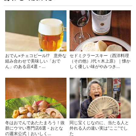
おでん×チェコビール!? 意外な
セドミクラースキー（西洋料理
組み合わせで美味しい「おで
（その他）/代々木上原）｜懐か
ん」のある店4選 - ...
しく優しい味がやみつき...
冬はおでんであたたまろう！抜
同じ宝くじなのに、当たる人と
群にウマい専門店6選 - おとな
外れる人の違い実は“ここ”でし
の週末公式｜おいしく...
た