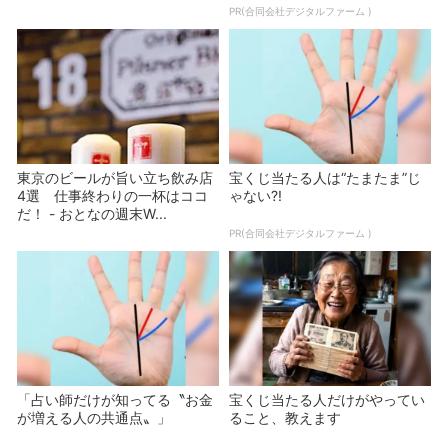
PR(合同会社デジタルファーム )
東京のビールが旨い立ち飲み店
宝くじ当たる人は“たまたま”じ
4選 仕事終わりの一杯はココ
ゃない?!
だ！ - おとなの週末W...
PR(合同会社デジタルファーム )
「占い師だけが知ってる〝お金
宝くじ当たる人だけがやってい
が増える人の共通点〟」
ること、教えます