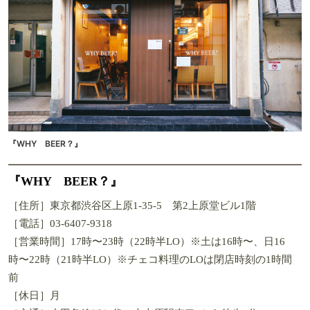
『WHY BEER？』
『WHY BEER？』
［住所］東京都渋谷区上原1-35-5 第2上原堂ビル1階
［電話］03-6407-9318
［営業時間］17時〜23時（22時半LO）※土は16時〜、日16
時〜22時（21時半LO）※チェコ料理のLOは閉店時刻の1時間
前
［休日］月