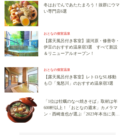
冬はおでんであたたまろう！抜群にウマ
い専門店6選
おとなの個室温泉
【露天風呂付き客室】湯河原・修善寺・
伊豆のおすすめ温泉宿3選 すべて新設
＆リニューアルオープン！
おとなの個室温泉
【露天風呂付き客室】レトロなSL移動
も◎「鬼怒川」のおすすめ温泉宿3選
「1位は牡蠣のなべ焼きそば」取材は年
600軒以上！「おとなの週末」カメラマ
ン・西崎進也が選ぶ「2023年本当に美味
しかったもの」ベストテン