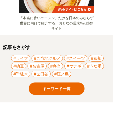
「本当に旨いラーメン」だけを日本のみならず
世界に向けて紹介する、おとなの週末Web姉妹
サイト
記事をさがす
#ライフ
#ご当地グルメ
#スイーツ
#京都
#納豆
#名古屋
#弁当
#ウナギ
#うな重
#千駄木
#世田谷
#江ノ島
キーワード一覧