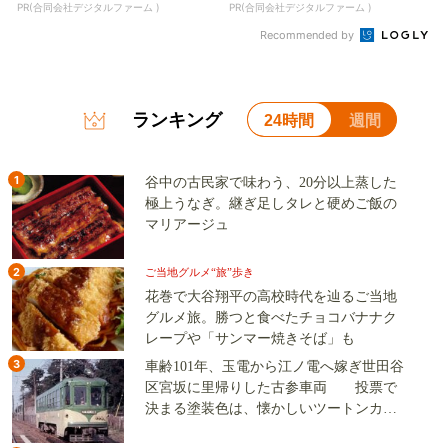
PR(合同会社デジタルファーム )
PR(合同会社デジタルファーム )
Recommended by
ランキング
24時間
週間
1
谷中の古民家で味わう、20分以上蒸した
極上うなぎ。継ぎ足しタレと硬めご飯の
マリアージュ
2
ご当地グルメ“旅”歩き
花巻で大谷翔平の高校時代を辿るご当地
グルメ旅。勝つと食べたチョコバナナク
レープや「サンマー焼きそば」も
3
車齢101年、玉電から江ノ電へ嫁ぎ世田谷
区宮坂に里帰りした古参車両 投票で
決まる塗装色は、懐かしいツートンカラ
ーか、グリーン単色か