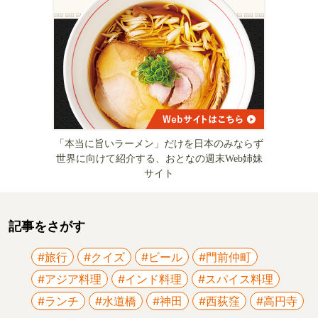
「本当に旨いラーメン」だけを日本のみならず
世界に向けて紹介する、おとなの週末Web姉妹
サイト
記事をさがす
#旅行
#クイズ
#ビール
#門前仲町
#アジア料理
#インド料理
#スパイス料理
#ランチ
#水道橋
#神田
#西荻窪
#高円寺