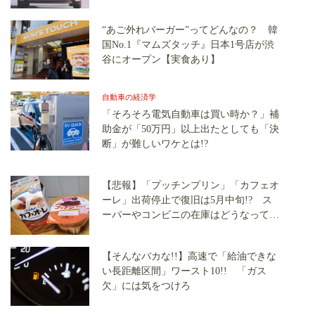
“あご外れバーガー”ってどんなの？ 韓
国No.1『マムズタッチ』日本1号店が渋
谷にオープン【実食あり】
自動車の経済学
「そろそろ電気自動車は買い時か？」補
助金が「50万円」以上出たとしても「決
断」が難しいワケとは!?
【悲報】「プッチンプリン」「カフェオ
ーレ」出荷停止で復旧は5月中旬!? ス
ーパーやコンビニの在庫はどうなって
る？（追記）
【そんなバカな!!】高速で「給油できな
い長距離区間」ワースト10!! 「ガス
欠」には気をつけろ