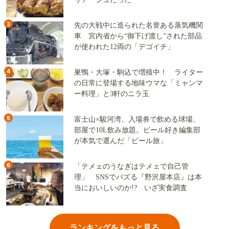
3
先の大戦中に造られた名誉ある蒸気機関
車 宮内省から“御下げ渡し”された部品
が使われた12両の「デゴイチ」
4
巣鴨・大塚・駒込で増殖中！ ライター
の日常に登場する地味ウマな「ミャンマ
ー料理」と3軒のニラ玉
5
富士山×駿河湾、入場券で飲める球場、
部屋で10L飲み放題。ビール好き編集部
が本気で選んだ「ビール旅」
6
「テメェのうなぎはテメェで自己管
理」 SNSでバズる『野沢屋本店』は本
当においしいのか!? いざ実食調査
ランキングをもっと見る