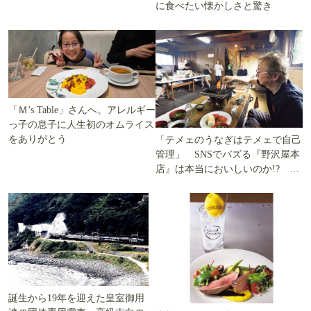
に食べたい懐かしさと驚き
「Ｍ’s Table」さんへ。アレルギー
っ子の息子に人生初のオムライス
をありがとう
「テメェのうなぎはテメェで自己
管理」 SNSでバズる『野沢屋本
店』は本当においしいのか!? い
ざ実食調査
誕生から19年を迎えた皇室御用