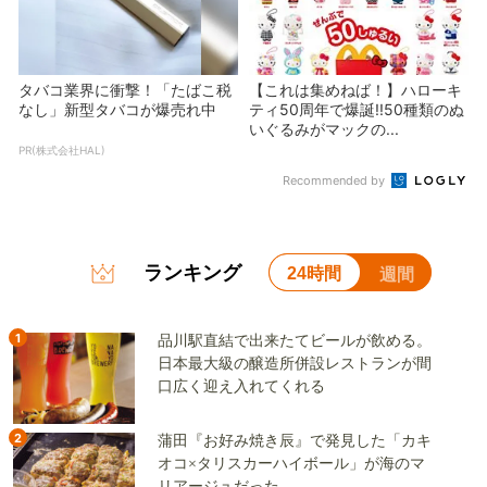
タバコ業界に衝撃！「たばこ税
【これは集めねば！】ハローキ
なし」新型タバコが爆売れ中
ティ50周年で爆誕!!50種類のぬ
いぐるみがマックの...
PR(株式会社HAL)
Recommended by
ランキング
24時間
週間
1
品川駅直結で出来たてビールが飲める。
日本最大級の醸造所併設レストランが間
口広く迎え入れてくれる
2
蒲田『お好み焼き辰』で発見した「カキ
オコ×タリスカーハイボール」が海のマ
リアージュだった