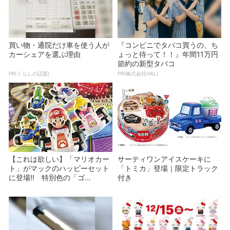
買い物・通院だけ車を使う人が
『コンビニでタバコ買うの、ち
カーシェアを選ぶ理由
ょっと待って！！』年間11万円
節約の新型タバコ
PR(くらしの話題)
PR(株式会社HAL)
【これは欲しい】「マリオカー
サーティワンアイスケーキに
ト」がマックのハッピーセット
「トミカ」登場｜限定トラック
に登場!! 特別色の「ゴ...
付き