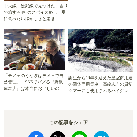
中央線・総武線で見つけた、香り
で旅する4軒のスパイスめし 夏
に食べたい懐かしさと驚き
「テメェのうなぎはテメェで自
誕生から19年を迎えた皇室御用達
己管理」 SNSでバズる『野沢
の団体専用電車 高級志向の貸切
屋本店』は本当においしいの
ツアーにも使用されるハイグレー
か!? いざ実食調査
ド電車とは
この記事をシェア