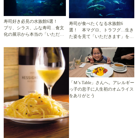
寿司好き必見の水族館6選！
寿司が食べたくなる水族館6
ブリ、シラス、ふな寿司…食文
選！ 本マグロ、トラフグ…生き
化の展示から本当の「いただき
た姿を見て「いただきます」を考
ます」を知る
える
「Ｍ’s Table」さんへ。アレルギー
っ子の息子に人生初のオムライス
をありがとう