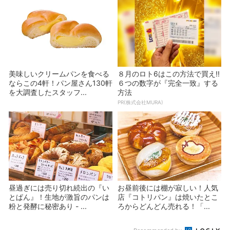
美味しいクリームパンを食べる
８月のロト6はこの方法で買え!!
ならこの4軒！パン屋さん130軒
６つの数字が『完全一致』する
を大調査したスタッフ...
方法
PR(株式会社MURA)
昼過ぎには売り切れ続出の『い
お昼前後には棚が寂しい！人気
とぱん』！生地が激旨のパンは
店『コトリパン』は焼いたとこ
粉と発酵に秘密あり - ...
ろからどんどん売れる！「...