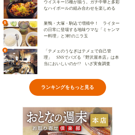
ウイスキー15種が揃う。ガチ中華と多彩
なハイボールの組み合わせを楽しめる
5
巣鴨・大塚・駒込で増殖中！ ライター
の日常に登場する地味ウマな「ミャンマ
ー料理」と3軒のニラ玉
6
「テメェのうなぎはテメェで自己管
理」 SNSでバズる『野沢屋本店』は本
当においしいのか!? いざ実食調査
ランキングをもっと見る