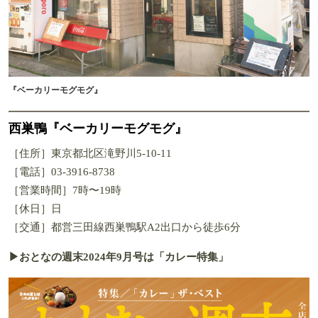
『ベーカリーモグモグ』
西巣鴨『ベーカリーモグモグ』
［住所］東京都北区滝野川5-10-11
［電話］03-3916-8738
［営業時間］7時〜19時
［休日］日
［交通］都営三田線西巣鴨駅A2出口から徒歩6分
▶おとなの週末2024年9月号は「カレー特集」