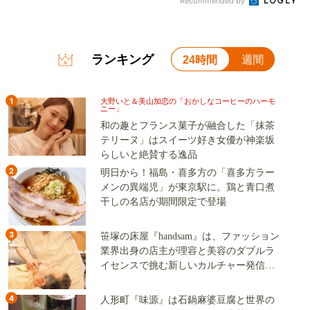
Recommended by
ランキング
24時間
週間
1
大野いと＆美山加恋の「おかしなコーヒーのハーモ
ニー」
和の趣とフランス菓子が融合した「抹茶
テリーヌ」はスイーツ好き女優が神楽坂
らしいと絶賛する逸品
2
明日から！福島・喜多方の「喜多方ラー
メンの異端児」が東京駅に。鶏と青口煮
干しの名店が期間限定で登場
3
笹塚の床屋『handsam』は、ファッション
業界出身の店主が理容と美容のダブルラ
イセンスで挑む新しいカルチャー発信基
地
4
人形町『味源』は石鍋麻婆豆腐と世界の