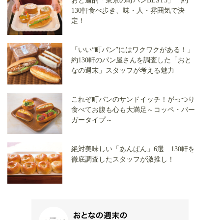
おと週的「東京の町パンBEST5」 約
130軒食べ歩き、味・人・雰囲気で決
定！
「いい“町パン”にはワクワクがある！」
約130軒のパン屋さんを調査した「おと
なの週末」スタッフが考える魅力
これぞ町パンのサンドイッチ！がっつり
食べてお腹も心も大満足～コッペ・バー
ガータイプ～
絶対美味しい「あんぱん」6選 130軒を
徹底調査したスタッフが激推し！