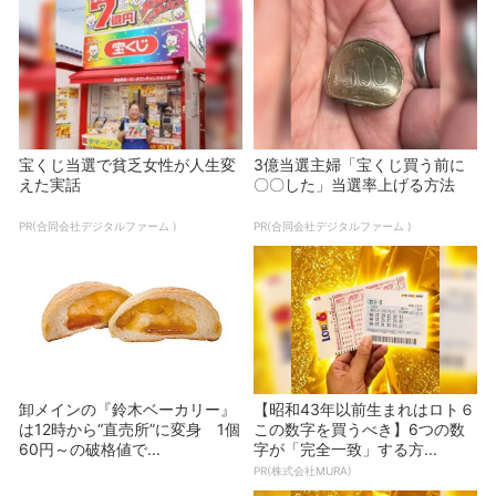
宝くじ当選で貧乏女性が人生変
3億当選主婦「宝くじ買う前に
えた実話
〇〇した」当選率上げる方法
PR(合同会社デジタルファーム )
PR(合同会社デジタルファーム )
卸メインの『鈴木ベーカリー』
【昭和43年以前生まれはロト６
は12時から“直売所”に変身 1個
この数字を買うべき】6つの数
60円～の破格値で...
字が「完全一致」する方...
PR(株式会社MURA)