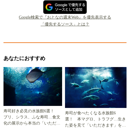
Google検索で『おとなの週末Web』を優先表示する
「優先するソース」とは？
あなたにおすすめ
寿司好き必見の水族館6選！
寿司が食べたくなる水族館6
ブリ、シラス、ふな寿司…食文
選！ 本マグロ、トラフグ…生き
化の展示から本当の「いただき
た姿を見て「いただきます」を考
ます」を知る