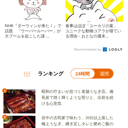
NHK『ダーウィンが来た！』で
食事はほぼ「ユーカリの葉」
話題 「ウーパールーパー」が
ユニークな動物コアラが寝てい
大ブームを起こした謎 ...
る理由 - おとなの週末...
Recommended by
ランキング
24時間
週間
1
昭和の佇まいが息づく老舗うなぎ店。備
長炭で焼く輝くような照りと、出前を続
ける心意気
2
谷中の古民家で味わう、20分以上蒸した
極上うなぎ。継ぎ足しタレと硬めご飯の