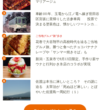
マリアージュ
3
車齢101年、玉電から江ノ電へ嫁ぎ世田谷
区宮坂に里帰りした古参車両 投票で
決まる塗装色は、懐かしいツートンカラ
ーか、グリーン単色か
4
ご当地グルメ“旅”歩き
花巻で大谷翔平の高校時代を辿るご当地
グルメ旅。勝つと食べたチョコバナナク
レープや「サンマー焼きそば」も
5
新潟・五泉市で8月13日限定。手作り薪サ
ウナと行列かき氷店のコラボが実現
6
佐渡は本当に淋しいところ？ その謎に
迫る 太宰治が「死ぬほど淋しい」とぼ
やいた佐渡島一周紀行（１）