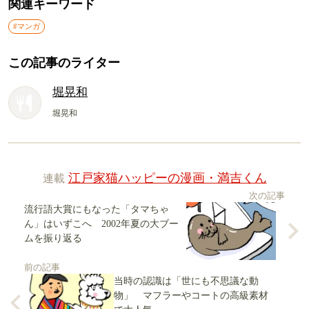
関連キーワード
#マンガ
この記事のライター
堀晃和
堀晃和
連載
江戸家猫ハッピーの漫画・満吉くん
次の記事
流行語大賞にもなった「タマちゃ
ん」はいずこへ 2002年夏の大ブー
ムを振り返る
前の記事
当時の認識は「世にも不思議な動
物」 マフラーやコートの高級素材