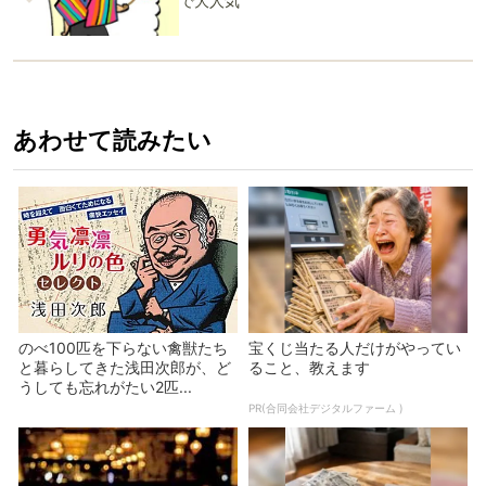
で大人気
あわせて読みたい
のべ100匹を下らない禽獣たち
宝くじ当たる人だけがやってい
と暮らしてきた浅田次郎が、ど
ること、教えます
うしても忘れがたい2匹...
PR(合同会社デジタルファーム )