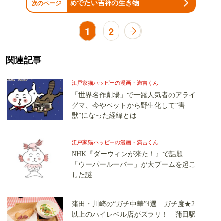
めでたい吉祥の生き物
次のページ
1
2
関連記事
江戸家猫ハッピーの漫画・満吉くん
「世界名作劇場」で一躍人気者のアライ
グマ、今やペットから野生化して“害
獣”になった経緯とは
江戸家猫ハッピーの漫画・満吉くん
NHK『ダーウィンが来た！』で話題
「ウーパールーパー」が大ブームを起こ
した謎
蒲田・川崎の“ガチ中華”4選 ガチ度★2
以上のハイレベル店がズラリ！ 蒲田駅