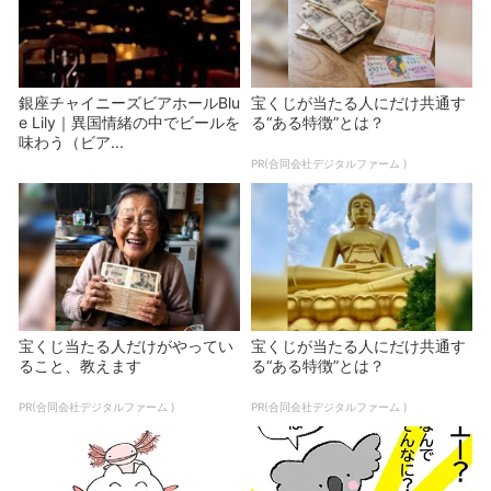
銀座チャイニーズビアホールBlu
宝くじが当たる人にだけ共通す
e Lily｜異国情緒の中でビールを
る“ある特徴”とは？
味わう（ビア...
PR(合同会社デジタルファーム )
宝くじ当たる人だけがやってい
宝くじが当たる人にだけ共通す
ること、教えます
る“ある特徴”とは？
PR(合同会社デジタルファーム )
PR(合同会社デジタルファーム )