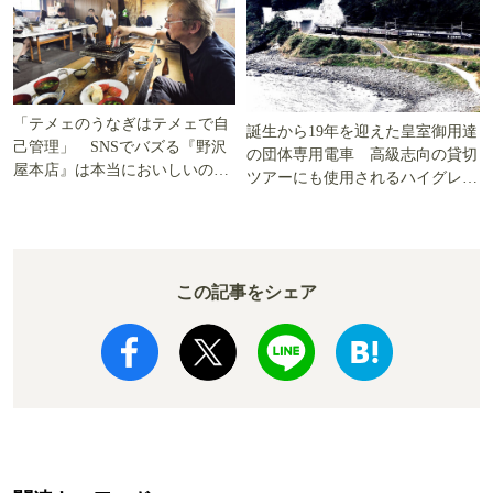
「テメェのうなぎはテメェで自
誕生から19年を迎えた皇室御用達
己管理」 SNSでバズる『野沢
の団体専用電車 高級志向の貸切
屋本店』は本当においしいの
ツアーにも使用されるハイグレー
か!? いざ実食調査
ド電車とは
この記事をシェア