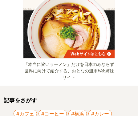
「本当に旨いラーメン」だけを日本のみならず
世界に向けて紹介する、おとなの週末Web姉妹
サイト
記事をさがす
#カフェ
#コーヒー
#横浜
#カレー
#スパイス料理
#三軒茶屋
#中華料理
#学芸大学
#居酒屋
#新井薬師前
#白金高輪