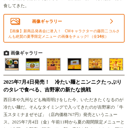
食してきた。
画像ギャラリー
【画像】新商品発表会に潜入！ CMキャラクターの藤田二コルさ
んも絶賛の夏季限定メニュー の画像をチェック! （全
14
枚）
画像ギャラリー
2025年7月4日発売！ 冷たい麺とニンニクたっぷり
のタレで食べる、吉野家の新たな挑戦
西日本や九州なども梅雨明けをした今、いただきたくなるのが
冷たい麺だ。そんなタイミングで入ってきたのが吉野家の「牛
玉スタミナまぜそば」（店内価格767円）発売というニュー
ス。2025年7月4日（金）午前11時から夏の期間限定メニューと