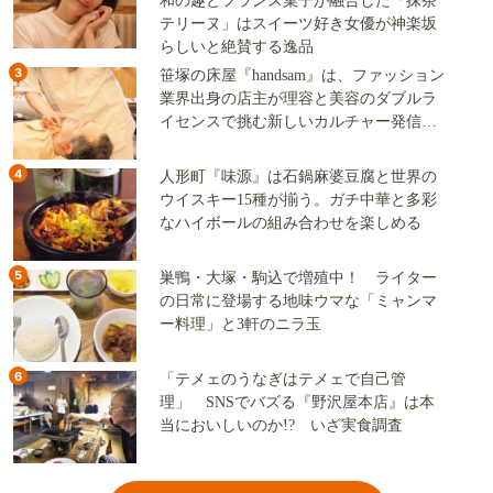
和の趣とフランス菓子が融合した「抹茶
テリーヌ」はスイーツ好き女優が神楽坂
らしいと絶賛する逸品
3
笹塚の床屋『handsam』は、ファッション
業界出身の店主が理容と美容のダブルラ
イセンスで挑む新しいカルチャー発信基
地
4
人形町『味源』は石鍋麻婆豆腐と世界の
ウイスキー15種が揃う。ガチ中華と多彩
なハイボールの組み合わせを楽しめる
5
巣鴨・大塚・駒込で増殖中！ ライター
の日常に登場する地味ウマな「ミャンマ
ー料理」と3軒のニラ玉
6
「テメェのうなぎはテメェで自己管
理」 SNSでバズる『野沢屋本店』は本
当においしいのか!? いざ実食調査