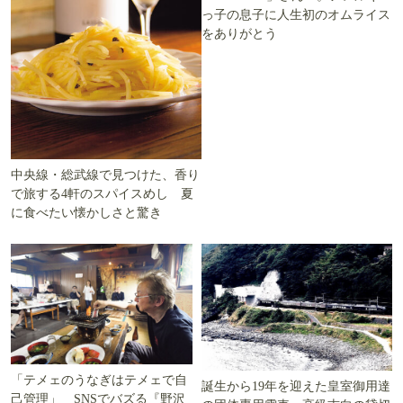
っ子の息子に人生初のオムライス
をありがとう
中央線・総武線で見つけた、香り
で旅する4軒のスパイスめし 夏
に食べたい懐かしさと驚き
「テメェのうなぎはテメェで自
誕生から19年を迎えた皇室御用達
己管理」 SNSでバズる『野沢