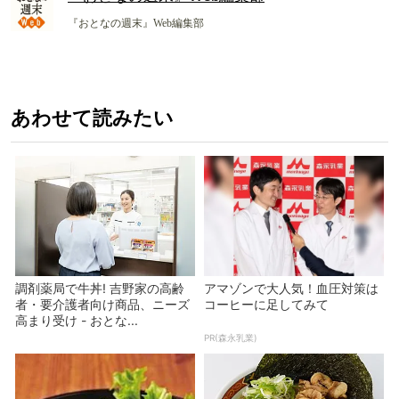
『おとなの週末』Web編集部
あわせて読みたい
調剤薬局で牛丼! 吉野家の高齢
アマゾンで大人気！血圧対策は
者・要介護者向け商品、ニーズ
コーヒーに足してみて
高まり受け - おとな...
PR(森永乳業)