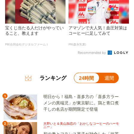
宝くじ当たる人だけがやってい
アマゾンで大人気！血圧対策は
ること、教えます
コーヒーに足してみて
PR(合同会社デジタルファーム )
PR(森永乳業)
Recommended by
ランキング
24時間
週間
1
明日から！福島・喜多方の「喜多方ラー
メンの異端児」が東京駅に。鶏と青口煮
干しの名店が期間限定で登場
2
大野いと＆美山加恋の「おかしなコーヒーのハーモ
ニー」