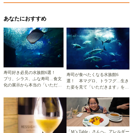
あなたにおすすめ
寿司好き必見の水族館6選！
寿司が食べたくなる水族館6
ブリ、シラス、ふな寿司…食文
選！ 本マグロ、トラフグ…生き
化の展示から本当の「いただき
た姿を見て「いただきます」を考
ます」を知る
える
「Ｍ’s Table」さんへ。アレルギー