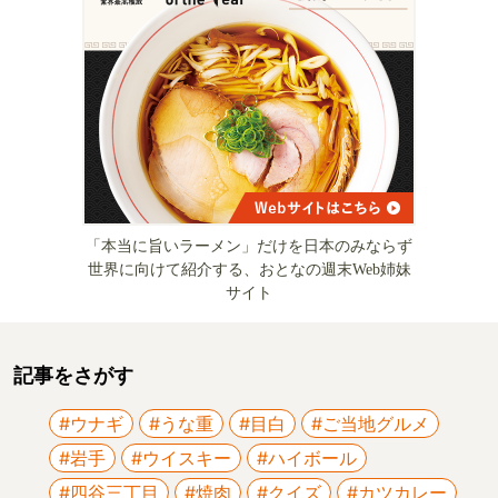
「本当に旨いラーメン」だけを日本のみならず
世界に向けて紹介する、おとなの週末Web姉妹
サイト
記事をさがす
#ウナギ
#うな重
#目白
#ご当地グルメ
#岩手
#ウイスキー
#ハイボール
#四谷三丁目
#焼肉
#クイズ
#カツカレー