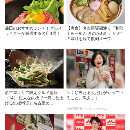
蒲田のおすすめランチ！グルメ
【実食】名古屋驛麺通り『和歌
ライターが厳選する名店4選！
山らーめん きのかわ軒』が6年
の歳月を経て復刻オープ...
名古屋エリア限定グルメ情報
宝くじ当たる人だけがやってい
（14） 巨大な鉄板で一気に仕上
ること、教えます
げる鉄板料理と名古屋め...
PR(合同会社デジタルファーム )