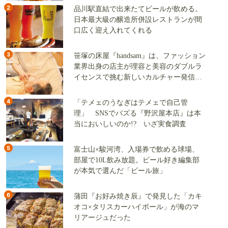
2
品川駅直結で出来たてビールが飲める。
日本最大級の醸造所併設レストランが間
口広く迎え入れてくれる
3
笹塚の床屋『handsam』は、ファッション
業界出身の店主が理容と美容のダブルラ
イセンスで挑む新しいカルチャー発信基
地
4
「テメェのうなぎはテメェで自己管
理」 SNSでバズる『野沢屋本店』は本
当においしいのか!? いざ実食調査
5
富士山×駿河湾、入場券で飲める球場、
部屋で10L飲み放題。ビール好き編集部
が本気で選んだ「ビール旅」
6
蒲田『お好み焼き辰』で発見した「カキ
オコ×タリスカーハイボール」が海のマ
リアージュだった