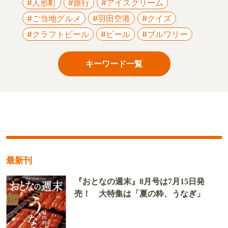
#人形町
#旅行
#アイスクリーム
#ご当地グルメ
#羽田空港
#クイズ
#クラフトビール
#ビール
#ブルワリー
キーワード一覧
最新刊
『おとなの週末』8月号は7月15日発
売！ 大特集は「夏の粋、うなぎ」