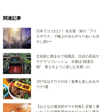
関連記事
日本でココだけ！ 名古屋・栄の「アイ
スサウナ」で極上の冷んやり〜あいち冷
やし旅1〜
文化財に囲まれて朝風呂、注目の高温サ
ウナでリフレッシュ 京都は“銭湯王
国” 暮らすように楽しむ京都（2）
3月7日はサウナの日！食事も楽しめるサ
ウナ5選
【おとなの週末的サウナ特集】足繁く通
いたくなる個性派サウナはココだ！東京