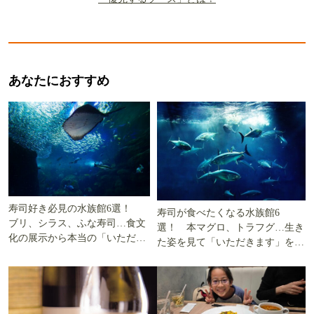
あなたにおすすめ
寿司好き必見の水族館6選！
寿司が食べたくなる水族館6
ブリ、シラス、ふな寿司…食文
選！ 本マグロ、トラフグ…生き
化の展示から本当の「いただき
た姿を見て「いただきます」を考
ます」を知る
える