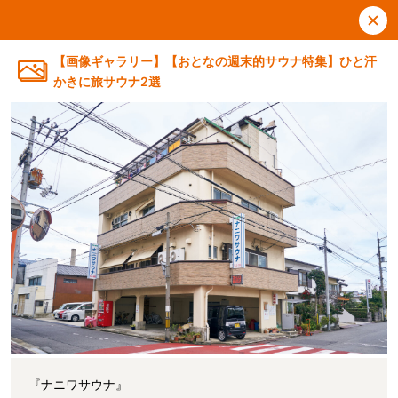
【画像ギャラリー】【おとなの週末的サウナ特集】ひと汗
かきに旅サウナ2選
『ナニワサウナ』