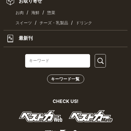
お取り寄せ
/
/
お肉
海鮮
惣菜
/
/
スイーツ
チーズ・乳製品
ドリンク
最新刊
キーワード一覧
CHECK US!