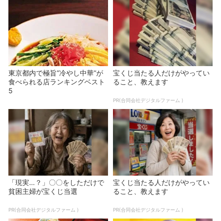
東京都内で極旨”冷やし中華”が
宝くじ当たる人だけがやってい
食べられる店ランキングベスト
ること、教えます
5
PR(合同会社デジタルファーム )
「現実…？」〇〇をしただけで
宝くじ当たる人だけがやってい
貧困主婦が宝くじ当選
ること、教えます
PR(合同会社デジタルファーム )
PR(合同会社デジタルファーム )