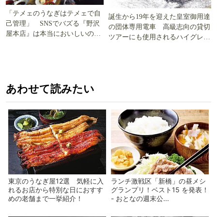
「テメェのうなぎはテメェで自
誕生から19年を迎えた皇室御用達
己管理」 SNSでバズる『野沢
の団体専用電車 高級志向の貸切
屋本店』は本当においしいの
ツアーにも使用されるハイグレー
か!? いざ実食調査
ド電車とは
あわせて読みたい
東京のうなぎ屋12選 気軽に入
ランチ激戦区「新橋」の昼メシ
れるお店から特別な日におすす
グランプリ！ベスト15 を発表！
めの老舗まで一挙紹介！
- おとなの週末公...