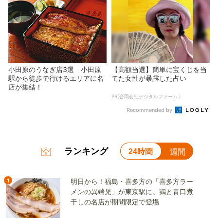
小田原のうなぎ店3選 小田原
【高額当選】簡単に宝くじを当
駅から徒歩で行けるエリアに名
てた女性が暴露した占い
店が集結！
PR(合同会社デジタルファーム )
Recommended by
ランキング
24時間
週間
1
明日から！福島・喜多方の「喜多方ラー
メンの異端児」が東京駅に。鶏と青口煮
干しの名店が期間限定で登場