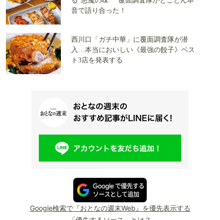
る“悪魔の味” 覆面調査隊がとことん本
音で語り合った！
西川口「ガチ中華」に覆面調査隊が潜
入…本当においしい《最強の餃子》ベス
ト3店を発表する
Google検索で『おとなの週末Web』を優先表示する
「優先するソース」とは？