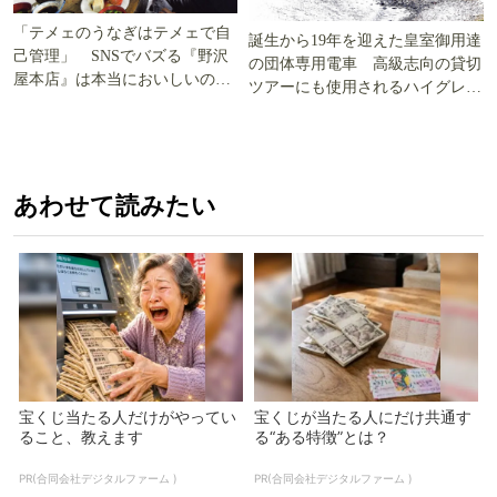
「テメェのうなぎはテメェで自
誕生から19年を迎えた皇室御用達
己管理」 SNSでバズる『野沢
の団体専用電車 高級志向の貸切
屋本店』は本当においしいの
ツアーにも使用されるハイグレー
か!? いざ実食調査
ド電車とは
あわせて読みたい
宝くじ当たる人だけがやってい
宝くじが当たる人にだけ共通す
ること、教えます
る“ある特徴”とは？
PR(合同会社デジタルファーム )
PR(合同会社デジタルファーム )