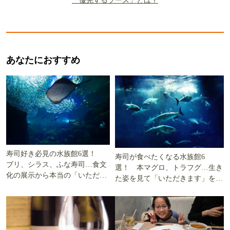
あなたにおすすめ
寿司好き必見の水族館6選！
寿司が食べたくなる水族館6
ブリ、シラス、ふな寿司…食文
選！ 本マグロ、トラフグ…生き
化の展示から本当の「いただき
た姿を見て「いただきます」を考
ます」を知る
える