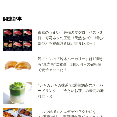
関連記事
東京のうまい「最強のマグロ」ベスト3
軒…寿司ネタの王道《天然もの》《希少
部位》を覆面調査隊が実食レポート
卸メインの『鈴木ベーカリー』は12時か
ら“直売所”に変身 1個60円～の破格値
で要チェックだ！
“シャカシャカ抹茶”は栄養満点のスーパ
ードリンク 「冷たいお茶」の最高の淹
れ方（3）
「もつ酒場」とは何ぞや？クセにな