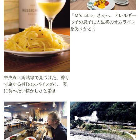
「Ｍ’s Table」さんへ。アレルギー
っ子の息子に人生初のオムライス
をありがとう
中央線・総武線で見つけた、香り
で旅する4軒のスパイスめし 夏
に食べたい懐かしさと驚き