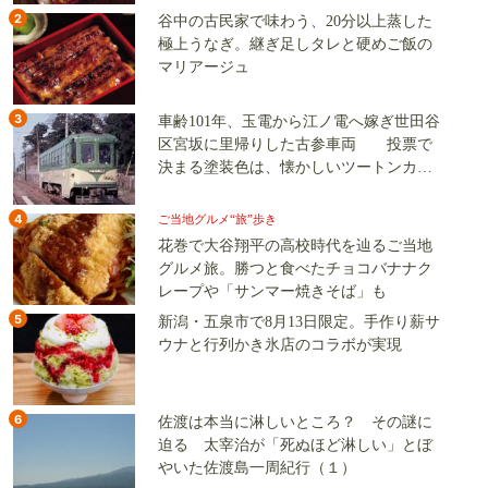
2
谷中の古民家で味わう、20分以上蒸した
極上うなぎ。継ぎ足しタレと硬めご飯の
マリアージュ
3
車齢101年、玉電から江ノ電へ嫁ぎ世田谷
区宮坂に里帰りした古参車両 投票で
決まる塗装色は、懐かしいツートンカラ
ーか、グリーン単色か
4
ご当地グルメ“旅”歩き
花巻で大谷翔平の高校時代を辿るご当地
グルメ旅。勝つと食べたチョコバナナク
レープや「サンマー焼きそば」も
5
新潟・五泉市で8月13日限定。手作り薪サ
ウナと行列かき氷店のコラボが実現
6
佐渡は本当に淋しいところ？ その謎に
迫る 太宰治が「死ぬほど淋しい」とぼ
やいた佐渡島一周紀行（１）