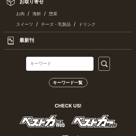
お取り寄せ
/
/
お肉
海鮮
惣菜
/
/
スイーツ
チーズ・乳製品
ドリンク
最新刊
キーワード一覧
CHECK US!