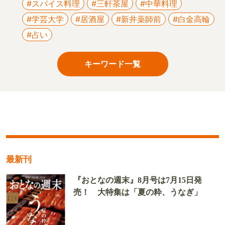
#スパイス料理
#三軒茶屋
#中華料理
#学芸大学
#居酒屋
#新井薬師前
#白金高輪
#占い
キーワード一覧
最新刊
『おとなの週末』8月号は7月15日発
売！ 大特集は「夏の粋、うなぎ」