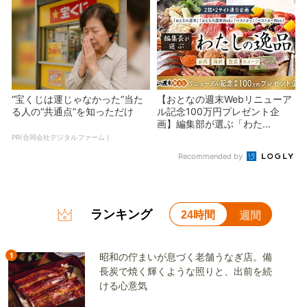
“宝くじは運じゃなかった”当た
【おとなの週末Webリニューア
る人の“共通点”を知っただけ
ル記念100万円プレゼント企
画】編集部が選ぶ「わた...
PR(合同会社デジタルファーム )
Recommended by
ランキング
24時間
週間
1
昭和の佇まいが息づく老舗うなぎ店。備
長炭で焼く輝くような照りと、出前を続
ける心意気