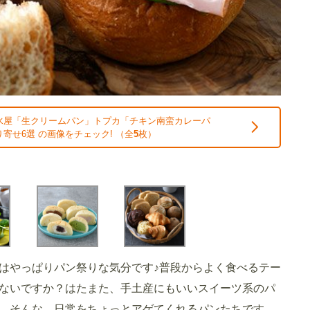
水屋「生クリームパン」トプカ「チキン南蛮カレーパ
寄せ6選 の画像をチェック! （全
5
枚）
はやっぱりパン祭りな気分です♪普段からよく食べるテー
ないですか？はたまた、手土産にもいいスイーツ系のパ
。そんな、日常をちょっとアゲてくれるパンたちです。