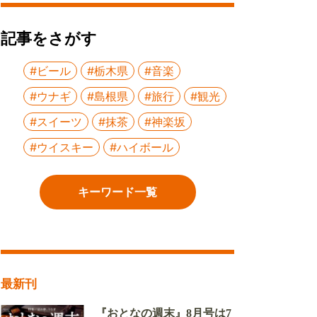
記事をさがす
#ビール
#栃木県
#音楽
#ウナギ
#島根県
#旅行
#観光
#スイーツ
#抹茶
#神楽坂
#ウイスキー
#ハイボール
キーワード一覧
最新刊
『おとなの週末』8月号は7