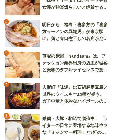
「抹茶テリーヌ」はスイーツ好き
女優が神楽坂らしいと絶賛する逸
品
2
明日から！福島・喜多方の「喜多
方ラーメンの異端児」が東京駅
に。鶏と青口煮干しの名店が期間
限定で登場
3
笹塚の床屋『handsam』は、フ
ァッション業界出身の店主が理容
と美容のダブルライセンスで挑む
新しいカルチャー発信基地
4
人形町『味源』は石鍋麻婆豆腐と
世界のウイスキー15種が揃う。
ガチ中華と多彩なハイボールの組
み合わせを楽しめる
5
巣鴨・大塚・駒込で増殖中！ ラ
イターの日常に登場する地味ウマ
な「ミャンマー料理」と3軒のニ
ラ玉