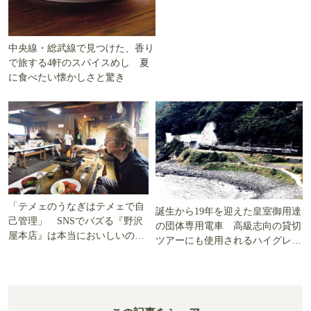
中央線・総武線で見つけた、香り
で旅する4軒のスパイスめし 夏
に食べたい懐かしさと驚き
「テメェのうなぎはテメェで自
誕生から19年を迎えた皇室御用達
己管理」 SNSでバズる『野沢
の団体専用電車 高級志向の貸切
屋本店』は本当においしいの
ツアーにも使用されるハイグレー
か!? いざ実食調査
ド電車とは