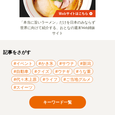
「本当に旨いラーメン」だけを日本のみならず
世界に向けて紹介する、おとなの週末Web姉妹
サイト
記事をさがす
#イベント
#かき氷
#サウナ
#新潟
#自動車
#クイズ
#ウナギ
#うな重
#代々木上原
#ライフ
#ご当地グルメ
#スイーツ
キーワード一覧