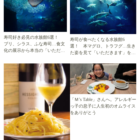
寿司好き必見の水族館6選！
寿司が食べたくなる水族館6
ブリ、シラス、ふな寿司…食文
選！ 本マグロ、トラフグ…生き
化の展示から本当の「いただき
た姿を見て「いただきます」を考
ます」を知る
える
「Ｍ’s Table」さんへ。アレルギー
っ子の息子に人生初のオムライス
をありがとう