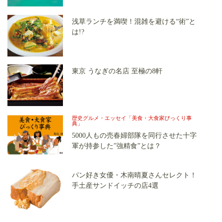
ご紹介！
浅草ランチを満喫！混雑を避ける“術”と
は!?
東京 うなぎの名店 至極の8軒
歴史グルメ・エッセイ「美食・大食家びっくり事
典」
5000人もの売春婦部隊を同行させた十字
軍が持参した”強精食”とは？
パン好き女優・木南晴夏さんセレクト！
手土産サンドイッチの店4選