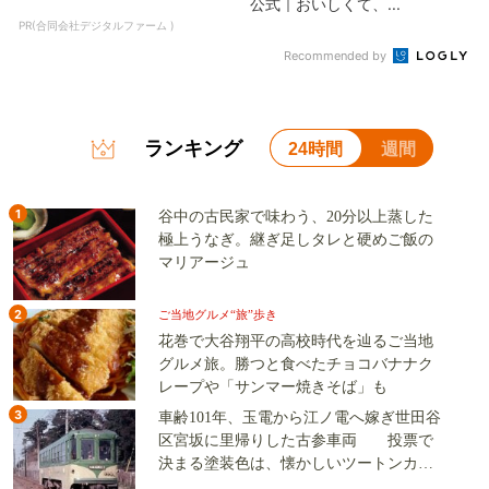
公式｜おいしくて、...
PR(合同会社デジタルファーム )
Recommended by
ランキング
24時間
週間
1
谷中の古民家で味わう、20分以上蒸した
極上うなぎ。継ぎ足しタレと硬めご飯の
マリアージュ
2
ご当地グルメ“旅”歩き
花巻で大谷翔平の高校時代を辿るご当地
グルメ旅。勝つと食べたチョコバナナク
レープや「サンマー焼きそば」も
3
車齢101年、玉電から江ノ電へ嫁ぎ世田谷
区宮坂に里帰りした古参車両 投票で
決まる塗装色は、懐かしいツートンカラ
ーか、グリーン単色か