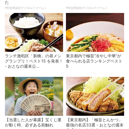
た
PR(合同会社デジタルファーム )
PR(合同会社デジタルファーム )
ランチ激戦区「新橋」の昼メシ
東京都内で極旨”冷やし中華”が
グランプリ！ベスト15 を発表！
食べられる店ランキングベスト
- おとなの週末公...
5
【当選した人が暴露】宝くじ運
【東京都内】「極旨とんかつ」
が動く時、必ずある前触れ
最強の名店33選 - おとなの週末