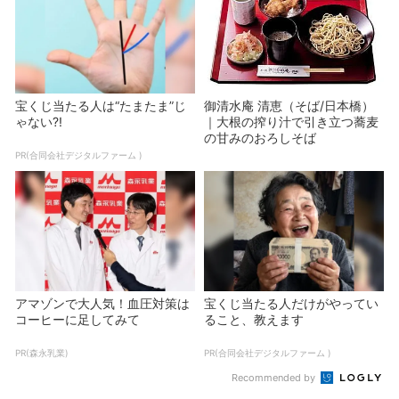
宝くじ当たる人は“たまたま”じ
御清水庵 清恵（そば/日本橋）
ゃない?!
｜大根の搾り汁で引き立つ蕎麦
の甘みのおろしそば
PR(合同会社デジタルファーム )
アマゾンで大人気！血圧対策は
宝くじ当たる人だけがやってい
コーヒーに足してみて
ること、教えます
PR(森永乳業)
PR(合同会社デジタルファーム )
Recommended by