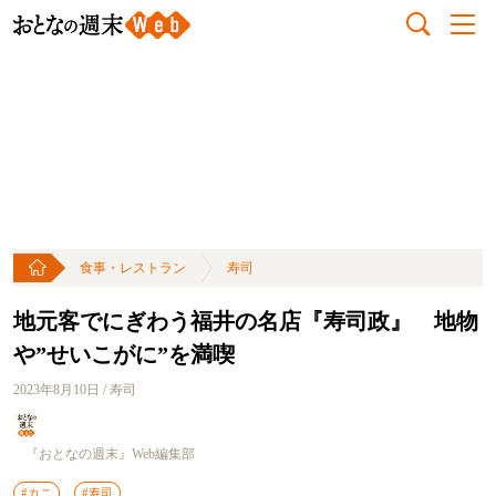
食事・レストラン
寿司
地元客でにぎわう福井の名店『寿司政』 地物
や”せいこがに”を満喫
2023年8月10日 / 寿司
『おとなの週末』Web編集部
#カニ
#寿司