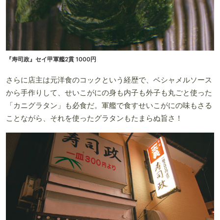
『寿司政』セイ甲軍艦2貫 1000円
さらに店主は元洋食のコックという経歴で、ベシャメルソース
から手作りして、せいこがにの身も内子も外子も丸ごと使った
「カニグラタン」も必食だ。軍艦で食すせいこがにの味もさる
ことながら、それを使ったグラタンもたまらぬ旨さ！