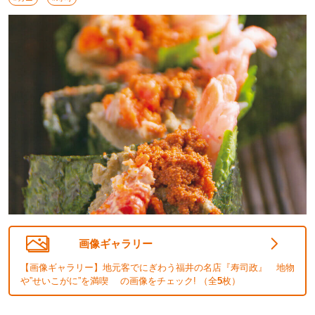
画像ギャラリー
【画像ギャラリー】地元客でにぎわう福井の名店『寿司政』 地物
や”せいこがに”を満喫 の画像をチェック! （全
5
枚）