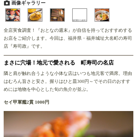
画像ギャラリー
全店実食調査！『おとなの週末』が自信を持っておすすめする
お店をご紹介します。今回は、福井県・福井城址大名町の寿司
店『寿司政』です。
まさに穴場！地元で愛される 町寿司の名店
隣と肩が触れ合うような小体な店はいつも地元客で満席。理由
はむろん旨さと安さ。握りはひと皿300円～でその日のおすす
めには地物を中心とした旬の魚介が並ぶ。
セイ甲軍艦2貫 1000円