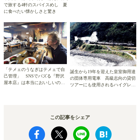
で旅する4軒のスパイスめし 夏
に食べたい懐かしさと驚き
「テメェのうなぎはテメェで自
誕生から19年を迎えた皇室御用達
己管理」 SNSでバズる『野沢
の団体専用電車 高級志向の貸切
屋本店』は本当においしいの
ツアーにも使用されるハイグレー
か!? いざ実食調査
ド電車とは
この記事をシェア