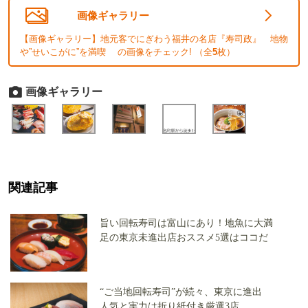
画像ギャラリー
【画像ギャラリー】地元客でにぎわう福井の名店『寿司政』 地物
や”せいこがに”を満喫 の画像をチェック! （全
5
枚）
画像ギャラリー
関連記事
旨い回転寿司は富山にあり！地魚に大満
足の東京未進出店おススメ5選はココだ
“ご当地回転寿司”が続々、東京に進出
人気と実力は折り紙付き厳選3店