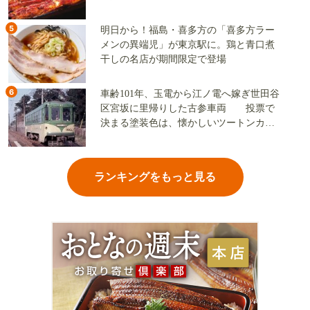
5
明日から！福島・喜多方の「喜多方ラー
メンの異端児」が東京駅に。鶏と青口煮
干しの名店が期間限定で登場
6
車齢101年、玉電から江ノ電へ嫁ぎ世田谷
区宮坂に里帰りした古参車両 投票で
決まる塗装色は、懐かしいツートンカラ
ーか、グリーン単色か
ランキングをもっと見る