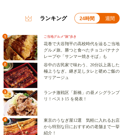
ランキング
24時間
週間
1
ご当地グルメ“旅”歩き
花巻で大谷翔平の高校時代を辿るご当地
グルメ旅。勝つと食べたチョコバナナク
レープや「サンマー焼きそば」も
2
谷中の古民家で味わう、20分以上蒸した
極上うなぎ。継ぎ足しタレと硬めご飯の
マリアージュ
3
ランチ激戦区「新橋」の昼メシグランプ
リ！ベスト15 を発表！
4
東京のうなぎ屋12選 気軽に入れるお店
から特別な日におすすめの老舗まで一挙
紹介！