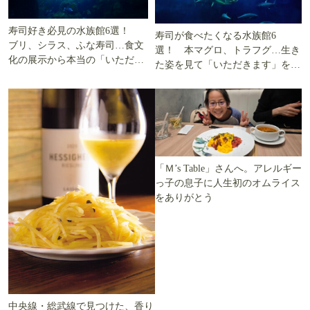
寿司好き必見の水族館6選！
寿司が食べたくなる水族館6
ブリ、シラス、ふな寿司…食文
選！ 本マグロ、トラフグ…生き
化の展示から本当の「いただき
た姿を見て「いただきます」を考
ます」を知る
える
「Ｍ’s Table」さんへ。アレルギー
っ子の息子に人生初のオムライス
をありがとう
中央線・総武線で見つけた、香り