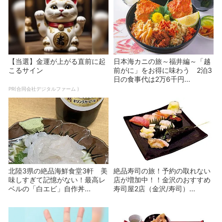
【当選】金運が上がる直前に起
日本海カニの旅～福井編～「越
こるサイン
前がに」をお得に味わう 2泊3
日の食事代は2万6千円...
PR(合同会社デジタルファーム )
北陸3県の絶品海鮮食堂3軒 美
絶品寿司の旅！予約の取れない
味しすぎて記憶がない！最高レ
店が増加中！！金沢のおすすめ
ベルの「白エビ」自作丼...
寿司屋2店（金沢/寿司）...