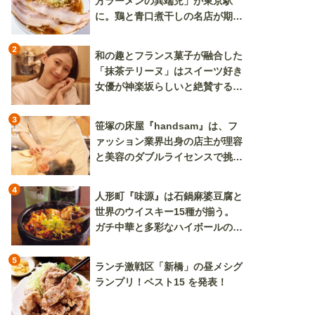
方ラーメンの異端児」が東京駅
に。鶏と青口煮干しの名店が期間
限定で登場
2
和の趣とフランス菓子が融合した
「抹茶テリーヌ」はスイーツ好き
女優が神楽坂らしいと絶賛する逸
品
3
笹塚の床屋『handsam』は、フ
ァッション業界出身の店主が理容
と美容のダブルライセンスで挑む
新しいカルチャー発信基地
4
人形町『味源』は石鍋麻婆豆腐と
世界のウイスキー15種が揃う。
ガチ中華と多彩なハイボールの組
み合わせを楽しめる
5
ランチ激戦区「新橋」の昼メシグ
ランプリ！ベスト15 を発表！