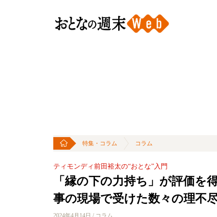
特集・コラム
コラム
ティモンディ前田裕太の“おとな”入門
「縁の下の力持ち」が評価を
事の現場で受けた数々の理不
2024年4月14日 / コラム