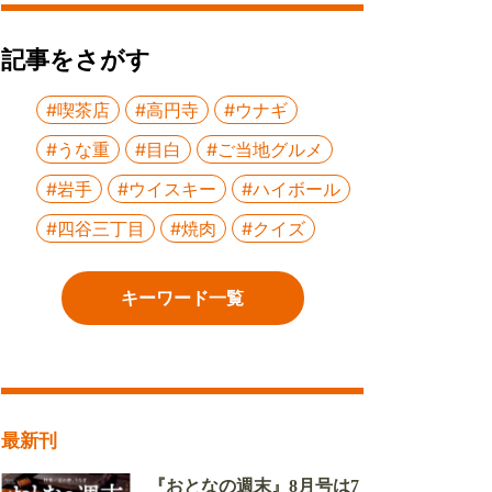
記事をさがす
#喫茶店
#高円寺
#ウナギ
#うな重
#目白
#ご当地グルメ
#岩手
#ウイスキー
#ハイボール
#四谷三丁目
#焼肉
#クイズ
キーワード一覧
最新刊
『おとなの週末』8月号は7