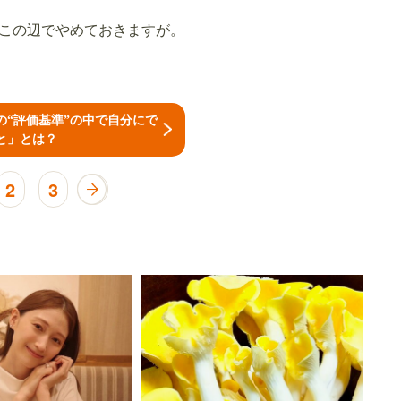
この辺でやめておきますが。
の“評価基準”の中で自分にで
と」とは？
2
3