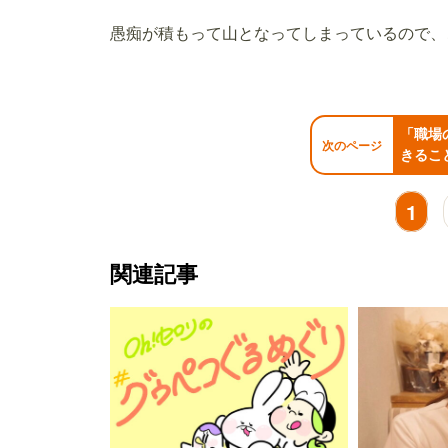
愚痴が積もって山となってしまっているので、
「職場
次のページ
きるこ
1
関連記事