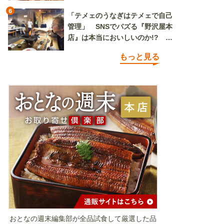
6
「テメェのうなぎはテメェで自己
管理」 SNSでバズる『野沢屋本
店』は本当においしいのか!? い
ざ実食調査
もっと見る
おとなの週末編集部が全品試食して厳選した品