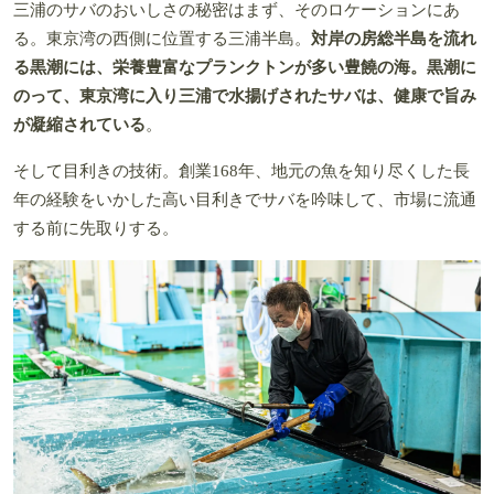
三浦のサバのおいしさの秘密はまず、そのロケーションにあ
る。東京湾の西側に位置する三浦半島。
対岸の房総半島を流れ
る黒潮には、栄養豊富なプランクトンが多い豊饒の海。黒潮に
のって、東京湾に入り三浦で水揚げされたサバは、健康で旨み
が凝縮されている
。
そして目利きの技術。創業168年、地元の魚を知り尽くした長
年の経験をいかした高い目利きでサバを吟味して、市場に流通
する前に先取りする。