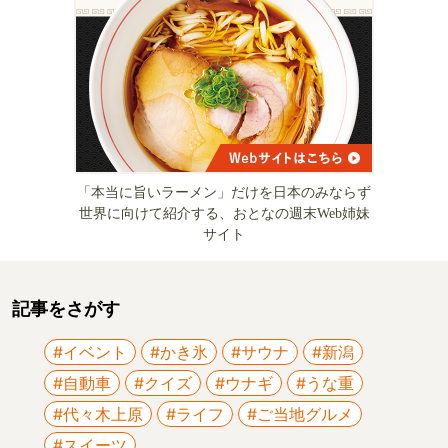
「本当に旨いラーメン」だけを日本のみならず
世界に向けて紹介する、おとなの週末Web姉妹
サイト
記事をさがす
#イベント
#かき氷
#サウナ
#新潟
#自動車
#クイズ
#ウナギ
#うな重
#代々木上原
#ライフ
#ご当地グルメ
#スイーツ