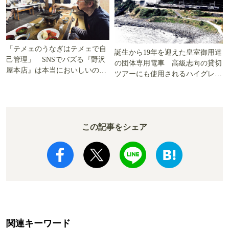
「テメェのうなぎはテメェで自
誕生から19年を迎えた皇室御用達
己管理」 SNSでバズる『野沢
の団体専用電車 高級志向の貸切
屋本店』は本当においしいの
ツアーにも使用されるハイグレー
か!? いざ実食調査
ド電車とは
この記事をシェア
関連キーワード