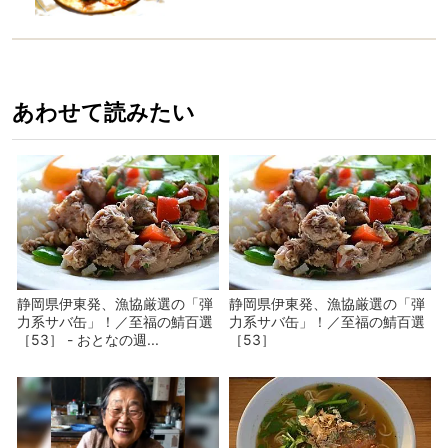
あわせて読みたい
静岡県伊東発、漁協厳選の「弾
静岡県伊東発、漁協厳選の「弾
力系サバ缶」！／至福の鯖百選
力系サバ缶」！／至福の鯖百選
［53］ - おとなの週...
［53］