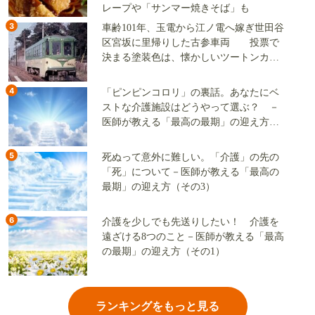
レープや「サンマー焼きそば」も
3
車齢101年、玉電から江ノ電へ嫁ぎ世田谷
区宮坂に里帰りした古参車両 投票で
決まる塗装色は、懐かしいツートンカラ
ーか、グリーン単色か
4
「ピンピンコロリ」の裏話。あなたにベ
ストな介護施設はどうやって選ぶ？ －
医師が教える「最高の最期」の迎え方
（その2）
5
死ぬって意外に難しい。「介護」の先の
「死」について－医師が教える「最高の
最期」の迎え方（その3）
6
介護を少しでも先送りしたい！ 介護を
遠ざける8つのこと－医師が教える「最高
の最期」の迎え方（その1）
ランキングをもっと見る