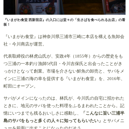
『いまがわ食堂 西新宿店』の入口には堂々の「生さばを食べられるお店」の看
板！
『いまがわ食堂』は神奈川県三浦市三崎に本店を構える魚卸会
社・今川商店が運営。
代表取締役の林虎山氏が、安政4年（1855年）からの歴史をも
つ三浦の一本釣り漁師5代目・今川吉保氏と出会ったことがき
っかけとなって創業。市場を介さない鮮魚の卸売と、サバをメ
インに三浦の海の幸を提供する『いまがわ食堂』を、2016年、
町田にオープン。
サバがメインになったのは、林氏が、今川氏の自宅に招かれた
ときに、地元のサバを使った料理をふるまわれたことから。記
憶にいつまでも残るおいしさに感動し、
「こんなに旨い三浦半
島のサバをもっと多くの人々に知ってもらいたい」
とサバメニ
ューを前面に出すことになったのだそう。