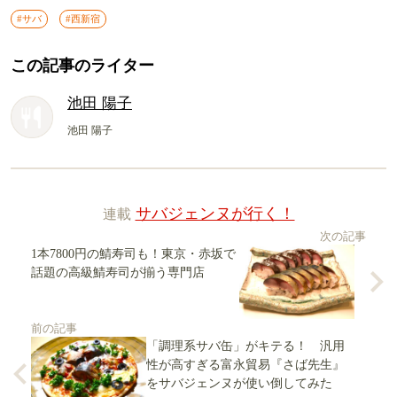
#サバ
#西新宿
この記事のライター
池田 陽子
池田 陽子
連載
サバジェンヌが行く！
次の記事
1本7800円の鯖寿司も！東京・赤坂で
話題の高級鯖寿司が揃う専門店
前の記事
「調理系サバ缶」がキテる！ 汎用
性が高すぎる富永貿易『さば先生』
をサバジェンヌが使い倒してみた