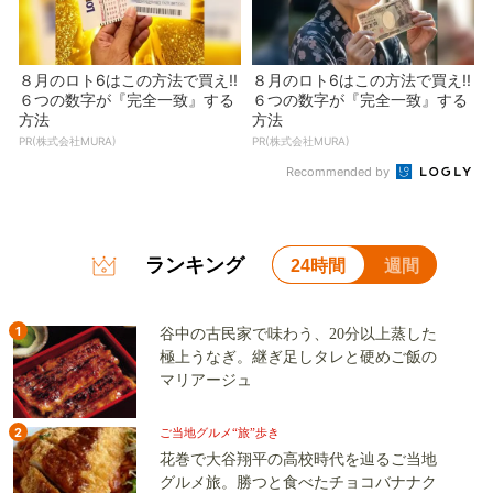
８月のロト6はこの方法で買え!!
８月のロト6はこの方法で買え!!
６つの数字が『完全一致』する
６つの数字が『完全一致』する
方法
方法
PR(株式会社MURA)
PR(株式会社MURA)
Recommended by
ランキング
24時間
週間
1
谷中の古民家で味わう、20分以上蒸した
極上うなぎ。継ぎ足しタレと硬めご飯の
マリアージュ
2
ご当地グルメ“旅”歩き
花巻で大谷翔平の高校時代を辿るご当地
グルメ旅。勝つと食べたチョコバナナク