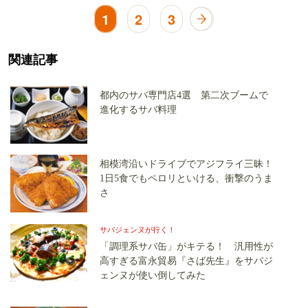
1
2
3
関連記事
都内のサバ専門店4選 第二次ブームで
進化するサバ料理
相模湾沿いドライブでアジフライ三昧！
1日5食でもペロリといける、衝撃のうま
さ
サバジェンヌが行く！
「調理系サバ缶」がキテる！ 汎用性が
高すぎる富永貿易『さば先生』をサバジ
ェンヌが使い倒してみた