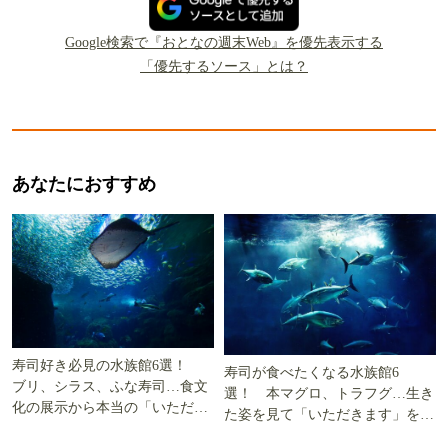
Google検索で『おとなの週末Web』を優先表示する
「優先するソース」とは？
あなたにおすすめ
寿司好き必見の水族館6選！
寿司が食べたくなる水族館6
ブリ、シラス、ふな寿司…食文
選！ 本マグロ、トラフグ…生き
化の展示から本当の「いただき
た姿を見て「いただきます」を考
ます」を知る
える