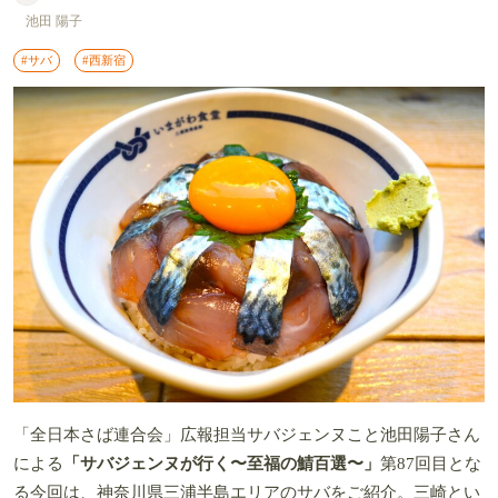
池田 陽子
#サバ
#西新宿
「全日本さば連合会」広報担当サバジェンヌこと池田陽子さん
による
「サバジェンヌが行く〜至福の鯖百選〜」
第87回目とな
る今回は、神奈川県三浦半島エリアのサバをご紹介。三崎とい