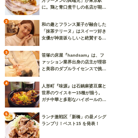
方ラーメンの異端児」が東京駅
に。鶏と青口煮干しの名店が期間
限定で登場
2
和の趣とフランス菓子が融合した
「抹茶テリーヌ」はスイーツ好き
女優が神楽坂らしいと絶賛する逸
品
3
笹塚の床屋『handsam』は、フ
ァッション業界出身の店主が理容
と美容のダブルライセンスで挑む
新しいカルチャー発信基地
4
人形町『味源』は石鍋麻婆豆腐と
世界のウイスキー15種が揃う。
ガチ中華と多彩なハイボールの組
み合わせを楽しめる
5
ランチ激戦区「新橋」の昼メシグ
ランプリ！ベスト15 を発表！