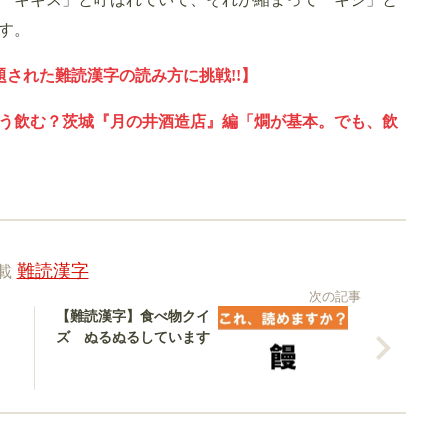
す。
題された難読漢字の読み方に挑戦!!】
う飲む？茨城『月の井酒造店』編「燗が基本。でも、飲
載
難読漢字
次の記事
【難読漢字】食べ物クイ
ズ ぬるぬるしています