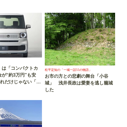
」は「コンパクトカ
松平定知の「一城一話55の物語」
が“約3万円”も安
お市の方との悲劇の舞台「小谷
それだけじゃない「オ
城」 浅井長政は愛妻を逃し籠城
イントとは？
した