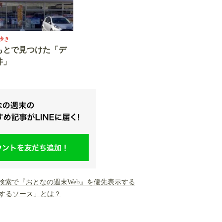
歩き
もとで見つけた「デ
丼」
gle検索で『おとなの週末Web』を優先表示する
するソース」とは？