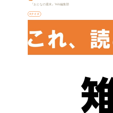
『おとなの週末』Web編集部
#クイズ