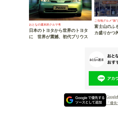
ご当地グルメ“旅”
おとなの週末的クルマ考
富士山のふ
日本のトヨタから世界のトヨタ
カ盛りかつ
に 世界が震撼、初代プリウス
Goo
「優先