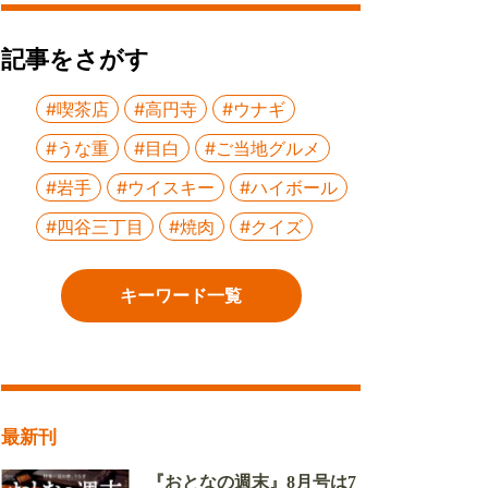
記事をさがす
#喫茶店
#高円寺
#ウナギ
#うな重
#目白
#ご当地グルメ
#岩手
#ウイスキー
#ハイボール
#四谷三丁目
#焼肉
#クイズ
キーワード一覧
最新刊
『おとなの週末』8月号は7