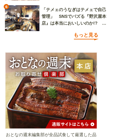
6
「テメェのうなぎはテメェで自己
管理」 SNSでバズる『野沢屋本
店』は本当においしいのか!? い
ざ実食調査
もっと見る
おとなの週末編集部が全品試食して厳選した品