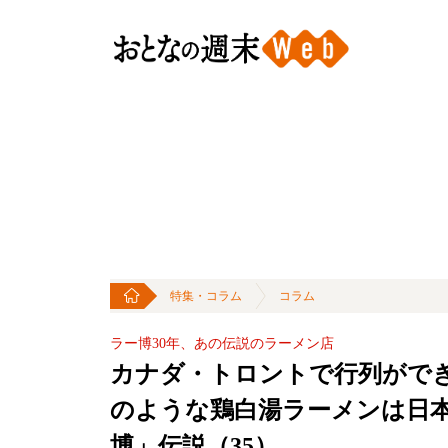
特集・コラム
コラム
ラー博30年、あの伝説のラーメン店
カナダ・トロントで行列がで
のような鶏白湯ラーメンは日
博」伝説（35）