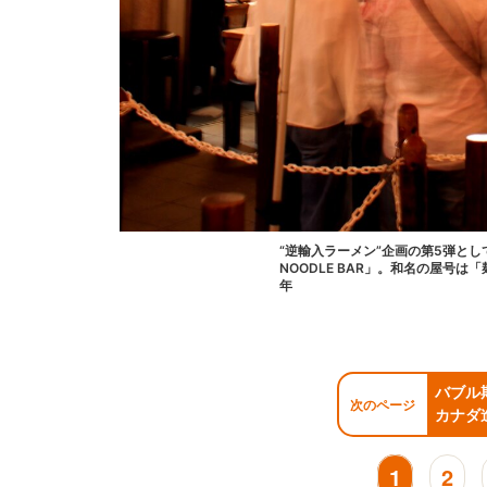
“逆輸入ラーメン”企画の第5弾とし
NOODLE BAR」。和名の屋号は「
年
バブル
次のページ
カナダ
1
2