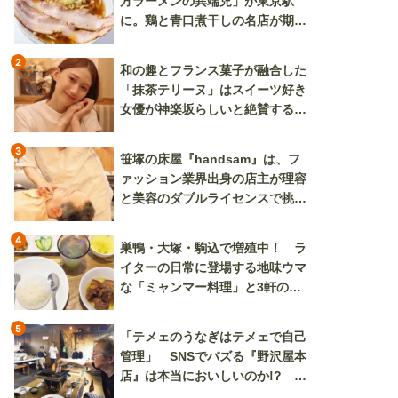
方ラーメンの異端児」が東京駅
に。鶏と青口煮干しの名店が期間
限定で登場
2
和の趣とフランス菓子が融合した
「抹茶テリーヌ」はスイーツ好き
女優が神楽坂らしいと絶賛する逸
品
3
笹塚の床屋『handsam』は、フ
ァッション業界出身の店主が理容
と美容のダブルライセンスで挑む
新しいカルチャー発信基地
4
巣鴨・大塚・駒込で増殖中！ ラ
イターの日常に登場する地味ウマ
な「ミャンマー料理」と3軒のニ
ラ玉
5
「テメェのうなぎはテメェで自己
管理」 SNSでバズる『野沢屋本
店』は本当においしいのか!? い
ざ実食調査