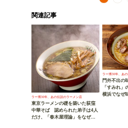
関連記事
ラー博30年、あ
門外不出の
「すみれ」
横浜でなぜ
ラー博30年、あの伝説のラーメン店
までの3年
東京ラーメンの礎を築いた荻窪
伝説（1）
中華そば 認められた弟子は4人
だけ、「春木屋理論」をなぜ多
くのラーメン店が掲げるのか