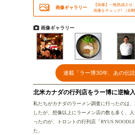
【画像】一晩熟成させ
画像ギャラリー
画像をチェック! （全
8
画像ギャラリー
連載「ラー博30年、あの伝
北米カナダの行列店をラー博に逆輸
私たちがカナダのラーメン調査に行ったのは、2
したが、想像以上にラーメン店の数も多く、人
ったのが、トロントの行列店「RYUS NOOD
た。