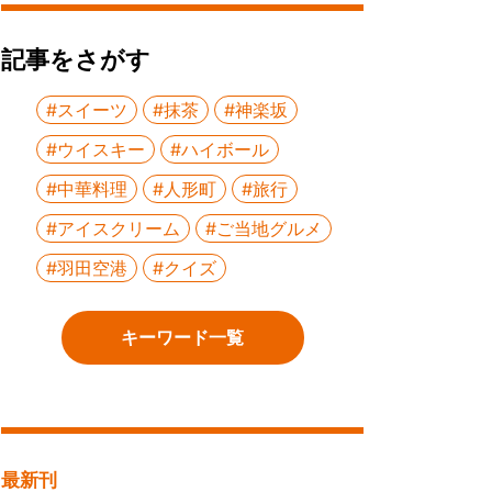
記事をさがす
#スイーツ
#抹茶
#神楽坂
#ウイスキー
#ハイボール
#中華料理
#人形町
#旅行
#アイスクリーム
#ご当地グルメ
#羽田空港
#クイズ
キーワード一覧
最新刊