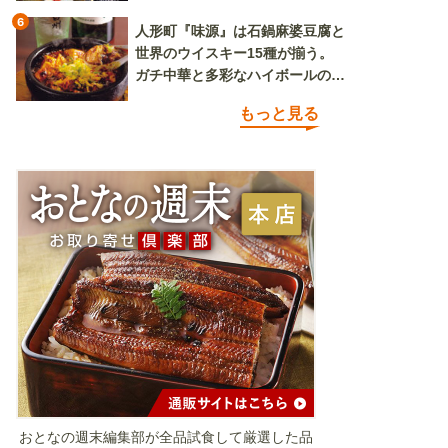
6
人形町『味源』は石鍋麻婆豆腐と
世界のウイスキー15種が揃う。
ガチ中華と多彩なハイボールの組
み合わせを楽しめる
もっと見る
おとなの週末編集部が全品試食して厳選した品