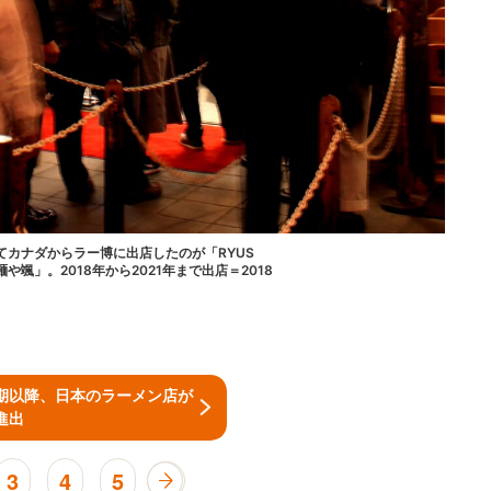
てカナダからラー博に出店したのが「RYUS
麺や颯」。2018年から2021年まで出店＝2018
期以降、日本のラーメン店が
進出
3
4
5