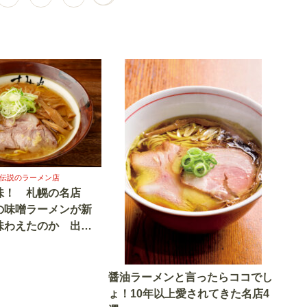
の伝説のラーメン店
味！ 札幌の名店
の味噌ラーメンが新
味わえたのか 出店
間の軌跡 「ラー博」
醤油ラーメンと言ったらココでし
ょ！10年以上愛されてきた名店4