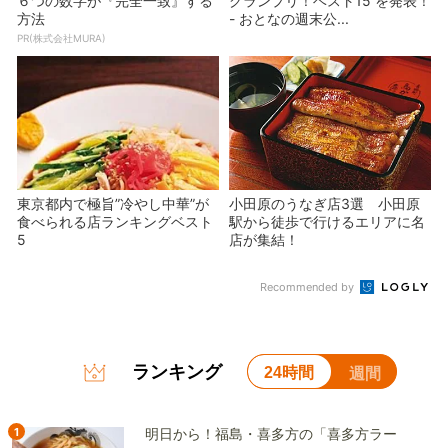
６つの数字が『完全一致』する
グランプリ！ベスト15 を発表！
方法
- おとなの週末公...
PR(株式会社MURA)
東京都内で極旨”冷やし中華”が
小田原のうなぎ店3選 小田原
食べられる店ランキングベスト
駅から徒歩で行けるエリアに名
5
店が集結！
Recommended by
ランキング
24時間
週間
1
明日から！福島・喜多方の「喜多方ラー