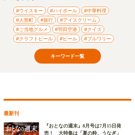
#ウイスキー
#ハイボール
#中華料理
#人形町
#旅行
#アイスクリーム
#ご当地グルメ
#羽田空港
#クイズ
#クラフトビール
#ビール
#ブルワリー
キーワード一覧
最新刊
『おとなの週末』8月号は7月15日発
売！ 大特集は「夏の粋、うなぎ」