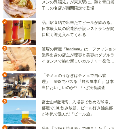
メンの異端児」が東京駅に。鶏と青口煮
干しの名店が期間限定で登場
2
品川駅直結で出来たてビールが飲める。
日本最大級の醸造所併設レストランが間
口広く迎え入れてくれる
3
笹塚の床屋『handsam』は、ファッション
業界出身の店主が理容と美容のダブルラ
イセンスで挑む新しいカルチャー発信基
地
4
「テメェのうなぎはテメェで自己管
理」 SNSでバズる『野沢屋本店』は本
当においしいのか!? いざ実食調査
5
富士山×駿河湾、入場券で飲める球場、
部屋で10L飲み放題。ビール好き編集部
が本気で選んだ「ビール旅」
6
蒲田『お好み焼き辰』で発見した「カキ