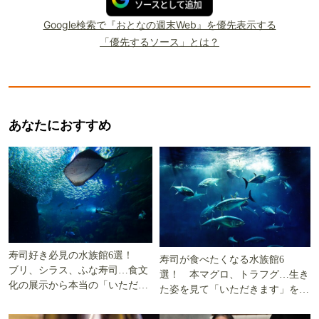
Google検索で『おとなの週末Web』を優先表示する
「優先するソース」とは？
あなたにおすすめ
寿司好き必見の水族館6選！
寿司が食べたくなる水族館6
ブリ、シラス、ふな寿司…食文
選！ 本マグロ、トラフグ…生き
化の展示から本当の「いただき
た姿を見て「いただきます」を考
ます」を知る
える