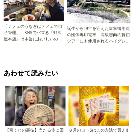
「テメェのうなぎはテメェで自
誕生から19年を迎えた皇室御用達
己管理」 SNSでバズる『野沢
の団体専用電車 高級志向の貸切
屋本店』は本当においしいの
ツアーにも使用されるハイグレー
か!? いざ実食調査
ド電車とは
あわせて読みたい
【宝くじの裏技】当たる側に回
８月のロト6はこの方法で買え!!