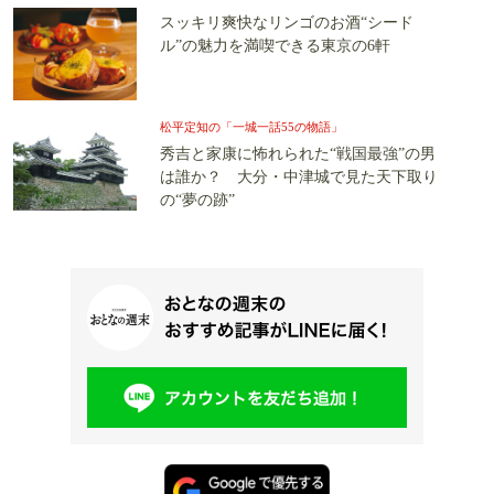
スッキリ爽快なリンゴのお酒“シード
ル”の魅力を満喫できる東京の6軒
松平定知の「一城一話55の物語」
秀吉と家康に怖れられた“戦国最強”の男
は誰か？ 大分・中津城で見た天下取り
の“夢の跡”