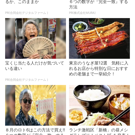
るか、このままか
６つの数字が『完全一致』する
方法
PR(合同会社デジタルファーム )
PR(株式会社MURA)
宝くじ当たる人だけが気づいて
東京のうなぎ屋12選 気軽に入
いる違い
れるお店から特別な日におすす
めの老舗まで一挙紹介！
PR(合同会社デジタルファーム )
８月のロト6はこの方法で買え!!
ランチ激戦区「新橋」の昼メシ