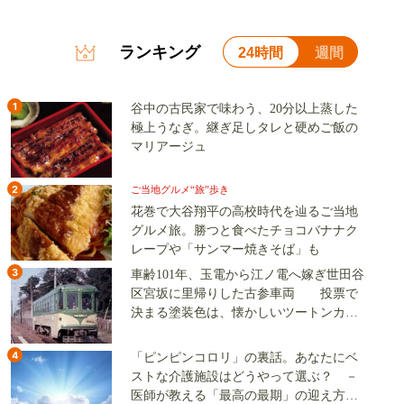
ランキング
24時間
週間
1
谷中の古民家で味わう、20分以上蒸した
極上うなぎ。継ぎ足しタレと硬めご飯の
マリアージュ
2
ご当地グルメ“旅”歩き
花巻で大谷翔平の高校時代を辿るご当地
グルメ旅。勝つと食べたチョコバナナク
レープや「サンマー焼きそば」も
3
車齢101年、玉電から江ノ電へ嫁ぎ世田谷
区宮坂に里帰りした古参車両 投票で
決まる塗装色は、懐かしいツートンカラ
ーか、グリーン単色か
4
「ピンピンコロリ」の裏話。あなたにベ
ストな介護施設はどうやって選ぶ？ －
医師が教える「最高の最期」の迎え方