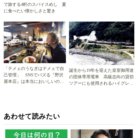
で旅する4軒のスパイスめし 夏
に食べたい懐かしさと驚き
「テメェのうなぎはテメェで自
誕生から19年を迎えた皇室御用達
己管理」 SNSでバズる『野沢
の団体専用電車 高級志向の貸切
屋本店』は本当においしいの
ツアーにも使用されるハイグレー
か!? いざ実食調査
ド電車とは
あわせて読みたい