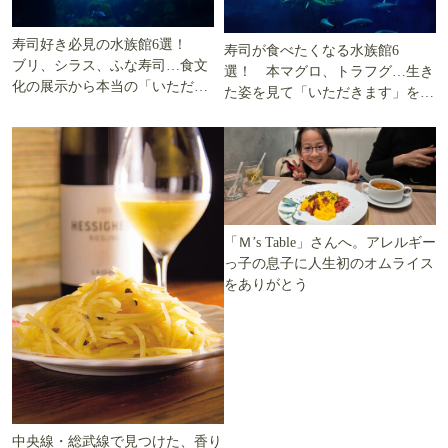
寿司好き必見の水族館6選！
寿司が食べたくなる水族館6
ブリ、シラス、ふな寿司…食文
選！ 本マグロ、トラフグ…生き
化の展示から本当の「いただき
た姿を見て「いただきます」を考
ます」を知る
える
「Ｍ’s Table」さんへ。アレルギー
っ子の息子に人生初のオムライス
をありがとう
中央線・総武線で見つけた、香り