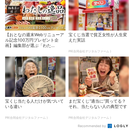
【おとなの週末Webリニューア
宝くじ当選で貧乏女性が人生変
ル記念100万円プレゼント企
えた実話
画】編集部が選ぶ「わた...
PR(合同会社デジタルファーム )
宝くじ当たる人だけが気づいて
まだ宝くじ“適当に”買ってる？
いる違い
それ、当たらない人の典型です
PR(合同会社デジタルファーム )
PR(合同会社デジタルファーム )
Recommended by