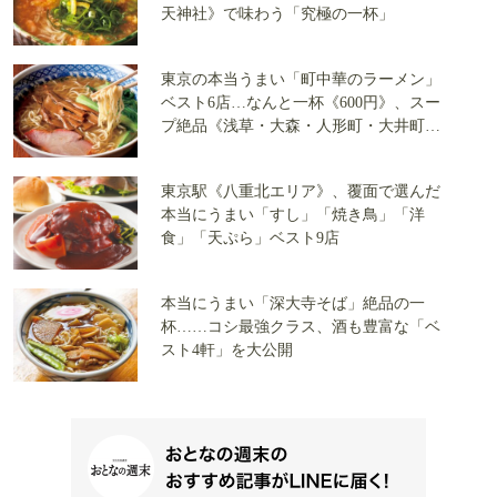
天神社》で味わう「究極の一杯」
東京の本当うまい「町中華のラーメン」
ベスト6店…なんと一杯《600円》、スー
プ絶品《浅草・大森・人形町・大井町・
千歳烏山・清澄白河》で覆面調査隊が発
見
東京駅《八重北エリア》、覆面で選んだ
本当にうまい「すし」「焼き鳥」「洋
食」「天ぷら」ベスト9店
本当にうまい「深大寺そば」絶品の一
杯……コシ最強クラス、酒も豊富な「ベ
スト4軒」を大公開