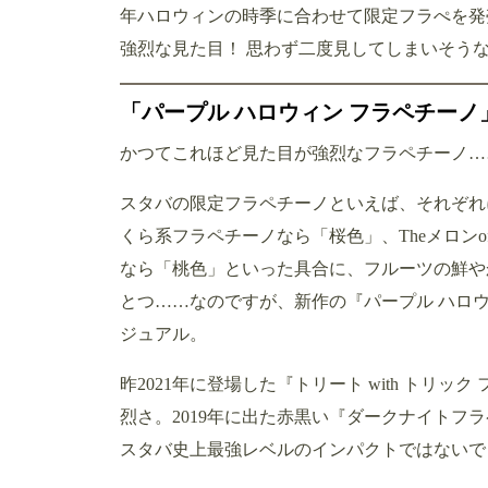
年ハロウィンの時季に合わせて限定フラぺを発
強烈な見た目！ 思わず二度見してしまいそう
「パープル ハロウィン フラペチー
かつてこれほど見た目が強烈なフラペチーノ…
スタバの限定フラペチーノといえば、それぞれ
くら系フラペチーノなら「桜色」、Theメロン
なら「桃色」といった具合に、フルーツの鮮や
とつ……なのですが、新作の『パープル ハロ
ジュアル。
昨2021年に登場した『トリート with トリ
烈さ。2019年に出た赤黒い『ダークナイトフ
スタバ史上最強レベルのインパクトではないで