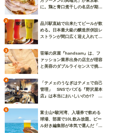
方ラーメンの異端児」が東京駅
に。鶏と青口煮干しの名店が期間
限定で登場
2
品川駅直結で出来たてビールが飲
める。日本最大級の醸造所併設レ
ストランが間口広く迎え入れてく
れる
3
笹塚の床屋『handsam』は、フ
ァッション業界出身の店主が理容
と美容のダブルライセンスで挑む
新しいカルチャー発信基地
4
「テメェのうなぎはテメェで自己
管理」 SNSでバズる『野沢屋本
店』は本当においしいのか!? い
ざ実食調査
5
富士山×駿河湾、入場券で飲める
球場、部屋で10L飲み放題。ビー
ル好き編集部が本気で選んだ「ビ
ール旅」