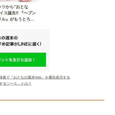
ッツから“おとな
イス誕生!! 『ヘブン
メル』がもうとろけ
味しそう…。
gle検索で『おとなの週末Web』を優先表示する
するソース」とは？