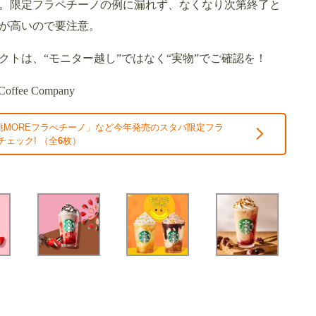
定発売。限定フラペチーノの例に漏れず、なくなり次第終了と
が高いので要注意。
トは、“モニター越し”ではなく“実物”でご確認を！
fee Company
桃MOREフラぺチーノ」など今年発売のスタバ限定フラ
チェック! （全
6
枚）