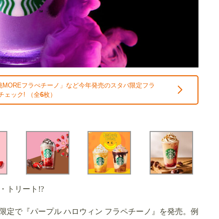
桃MOREフラぺチーノ」など今年発売のスタバ限定フラ
チェック! （全
6
枚）
トリート!?
期間限定で『パープル ハロウィン フラペチーノ』を発売。例