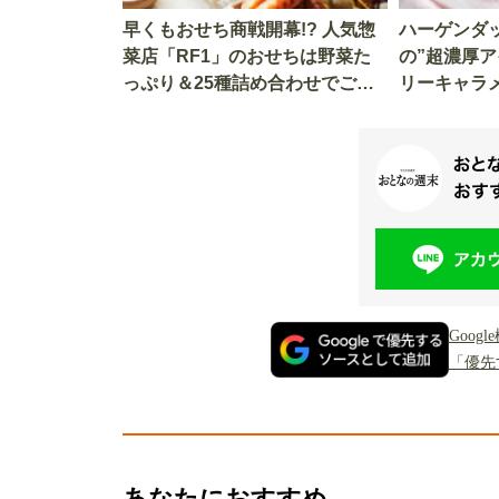
早くもおせち商戦開幕!? 人気惣
ハーゲンダ
菜店「RF1」のおせちは野菜た
の”超濃厚ア
っぷり＆25種詰め合わせでごち
リーキャラ
そう感が凄い!!!
るくらい美
Goo
「優先
あなたにおすすめ