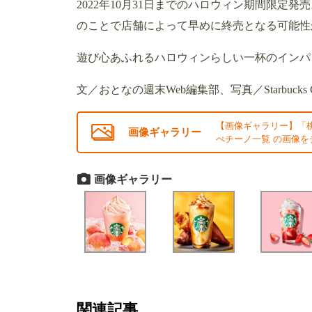
2022年10月31日までのハロウィン期間限
のことで店舗によって早めに終売となる可能性
遊び心あふれるハロウィンらしい一杯のインパク
文／おとなの週末Web編集部、写真／Starbucks Cof
【画像ギャラリー】「
画像ギャラリー
ぺチーノ一覧 の画像を
画像ギャラリー
関連記事