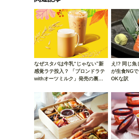
なぜスタバは牛乳“じゃない”新
え!? 同じ魚じ
感覚ラテ投入？ 「ブロンドラテ
が生食NG
withオーツミルク」発売の裏に
OKな訳
あるコーヒーの多様化