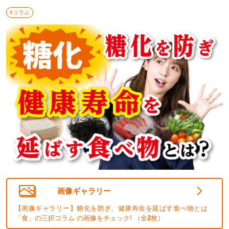
#コラム
画像ギャラリー
【画像ギャラリー】糖化を防ぎ、健康寿命を延ばす食べ物とは
「食」の三択コラム の画像をチェック! （全
2
枚）