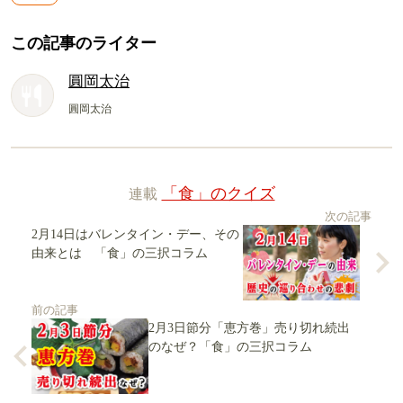
この記事のライター
圓岡太治
圓岡太治
連載
「食」のクイズ
次の記事
2月14日はバレンタイン・デー、その
由来とは 「食」の三択コラム
前の記事
2月3日節分「恵方巻」売り切れ続出
のなぜ？「食」の三択コラム