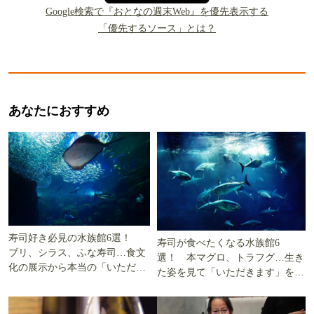
Google検索で『おとなの週末Web』を優先表示する
「優先するソース」とは？
あなたにおすすめ
寿司好き必見の水族館6選！
寿司が食べたくなる水族館6
ブリ、シラス、ふな寿司…食文
選！ 本マグロ、トラフグ…生き
化の展示から本当の「いただき
た姿を見て「いただきます」を考
ます」を知る
える