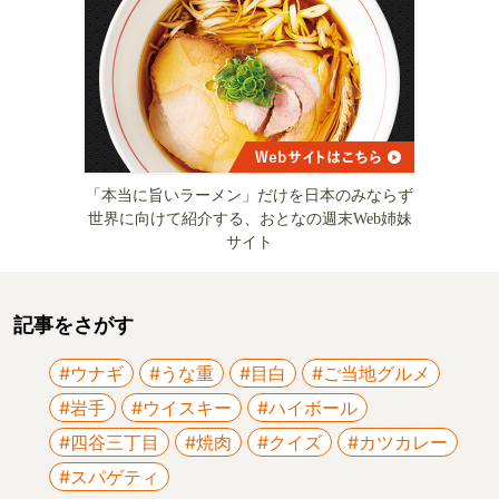
「本当に旨いラーメン」だけを日本のみならず
世界に向けて紹介する、おとなの週末Web姉妹
サイト
記事をさがす
#ウナギ
#うな重
#目白
#ご当地グルメ
#岩手
#ウイスキー
#ハイボール
#四谷三丁目
#焼肉
#クイズ
#カツカレー
#スパゲティ