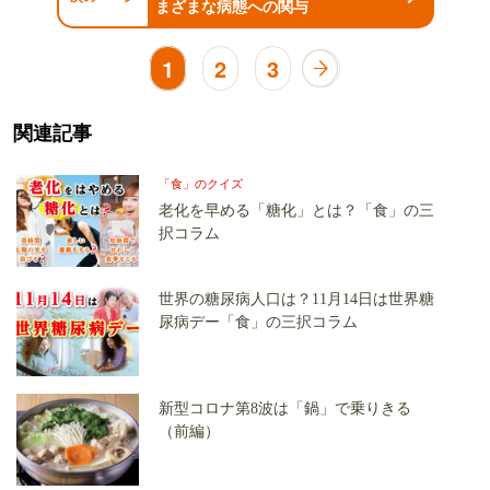
まざまな病態への関与
1
2
3
関連記事
「食」のクイズ
老化を早める「糖化」とは？「食」の三
択コラム
世界の糖尿病人口は？11月14日は世界糖
尿病デー「食」の三択コラム
新型コロナ第8波は「鍋」で乗りきる
（前編）