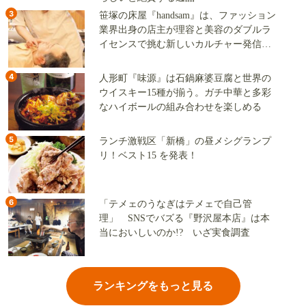
3
笹塚の床屋『handsam』は、ファッション
業界出身の店主が理容と美容のダブルラ
イセンスで挑む新しいカルチャー発信基
地
4
人形町『味源』は石鍋麻婆豆腐と世界の
ウイスキー15種が揃う。ガチ中華と多彩
なハイボールの組み合わせを楽しめる
5
ランチ激戦区「新橋」の昼メシグランプ
リ！ベスト15 を発表！
6
「テメェのうなぎはテメェで自己管
理」 SNSでバズる『野沢屋本店』は本
当においしいのか!? いざ実食調査
ランキングをもっと見る