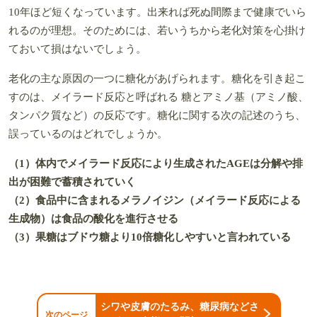
10年ほど短くなっています。出来れば死ぬ間際まで健康でいら
れるのが理想。そのためには、若いうちから老化対策を心掛け
ておいて損はないでしょう。
老化の主な原因の一つに糖化があげられます。糖化を引き起こ
すのは、メイラード反応と呼ばれる 糖とアミノ基（アミノ酸、
タンパク質など）の反応です。糖化に関する次の記述のうち、
誤っているのはどれでしょうか。
（1）体内でメイラード反応により生成されたAGEは分解や排
出が困難で蓄積されていく
（2）食品中に含まれるメラノイジン（メイラード反応による
生成物）は食品の酸化を進行させる
（3）果糖はブドウ糖より10倍糖化しやすいと言われている
シワや皮膚のたるみ、糖尿病などさ
次のページ