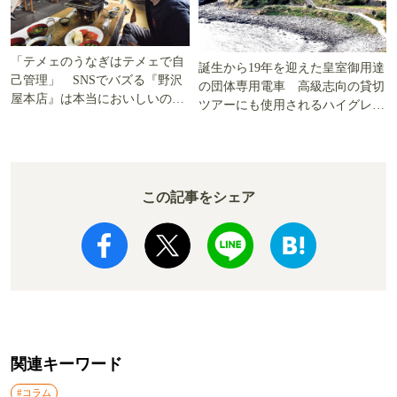
「テメェのうなぎはテメェで自
誕生から19年を迎えた皇室御用達
己管理」 SNSでバズる『野沢
の団体専用電車 高級志向の貸切
屋本店』は本当においしいの
ツアーにも使用されるハイグレー
か!? いざ実食調査
ド電車とは
この記事をシェア
関連キーワード
#コラム