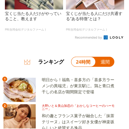
宝くじ当たる人だけがやってい
宝くじが当たる人にだけ共通す
ること、教えます
る“ある特徴”とは？
PR(合同会社デジタルファーム )
PR(合同会社デジタルファーム )
Recommended by
ランキング
24時間
週間
1
明日から！福島・喜多方の「喜多方ラー
メンの異端児」が東京駅に。鶏と青口煮
干しの名店が期間限定で登場
2
大野いと＆美山加恋の「おかしなコーヒーのハーモ
ニー」
和の趣とフランス菓子が融合した「抹茶
テリーヌ」はスイーツ好き女優が神楽坂
らしいと絶賛する逸品