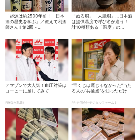
「起源は約2500年前！ 日本
「ぬる燗」「人肌燗」…日本酒
酒の歴史を学ぶ」／教えて利酒
は提供温度で呼び名が違う！
師さん‼ 第2回 - ...
計10種類ある「温度」の...
アマゾンで大人気！血圧対策は
“宝くじは運じゃなかった”当た
コーヒーに足してみて
る人の“共通点”を知っただけ
PR(森永乳業)
PR(合同会社デジタルファーム )