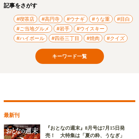
記事をさがす
#喫茶店
#高円寺
#ウナギ
#うな重
#目白
#ご当地グルメ
#岩手
#ウイスキー
#ハイボール
#四谷三丁目
#焼肉
#クイズ
キーワード一覧
最新刊
『おとなの週末』8月号は7月15日発
売！ 大特集は「夏の粋、うなぎ」