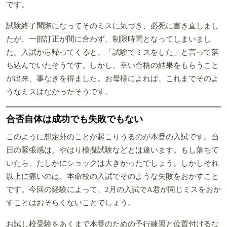
です。
試験終了間際になってそのミスに気づき、必死に書き直しまし
たが、一部訂正が間に合わず、制限時間となってしまいまし
た。入試から帰ってくると、「試験でミスをした」と言って落
ち込んでいたそうです。しかし、幸い合格の結果をもらうこと
が出来、事なきを得ました。お母様によれば、これまでそのよ
うなミスはなかったそうです。
合否自体は成功でも失敗でもない
このように想定外のことが起こりうるのが本番の入試です。当
日の緊張感は、やはり模擬試験などとは違います。もし落ちて
いたら、たしかにショックは大きかったでしょう。しかしそれ
以上に痛いのは、本命校の入試でそのような失敗をおかすこと
です。今回の経験によって、2月の入試でA君が同じミスをおか
すことはおそらくないことでしょう。
お試し校受験をあくまで本番のための予行練習と位置付けるな