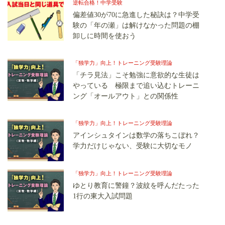
逆転合格！中学受験
偏差値30が70に急進した秘訣は？中学受
験の「年の瀬」は解けなかった問題の棚
卸しに時間を使おう
「独学力」向上！トレーニング受験理論
「チラ見法」こそ勉強に意欲的な生徒は
やっている 極限まで追い込むトレーニ
ング「オールアウト」との関係性
「独学力」向上！トレーニング受験理論
アインシュタインは数学の落ちこぼれ？
学力だけじゃない、受験に大切なモノ
「独学力」向上！トレーニング受験理論
ゆとり教育に警鐘？波紋を呼んだたった
1行の東大入試問題