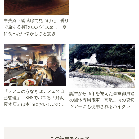
中央線・総武線で見つけた、香り
で旅する4軒のスパイスめし 夏
に食べたい懐かしさと驚き
「テメェのうなぎはテメェで自
誕生から19年を迎えた皇室御用達
己管理」 SNSでバズる『野沢
の団体専用電車 高級志向の貸切
屋本店』は本当においしいの
ツアーにも使用されるハイグレー
か!? いざ実食調査
ド電車とは
この記事をシェア