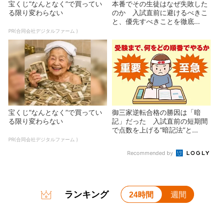
宝くじ“なんとなく”で買ってい
本番でその生徒はなぜ失敗した
る限り変わらない
のか 入試直前に避けるべきこ
と、優先すべきことを徹底...
PR(合同会社デジタルファーム )
宝くじ“なんとなく”で買ってい
御三家逆転合格の勝因は「暗
る限り変わらない
記」だった 入試直前の短期間
で点数を上げる“暗記法”と...
PR(合同会社デジタルファーム )
Recommended by
ランキング
24時間
週間