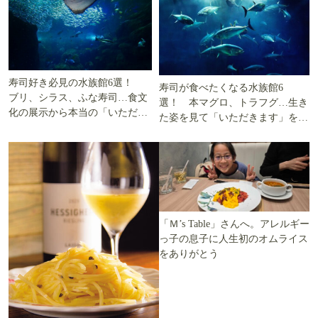
寿司好き必見の水族館6選！
寿司が食べたくなる水族館6
ブリ、シラス、ふな寿司…食文
選！ 本マグロ、トラフグ…生き
化の展示から本当の「いただき
た姿を見て「いただきます」を考
ます」を知る
える
「Ｍ’s Table」さんへ。アレルギー
っ子の息子に人生初のオムライス
をありがとう