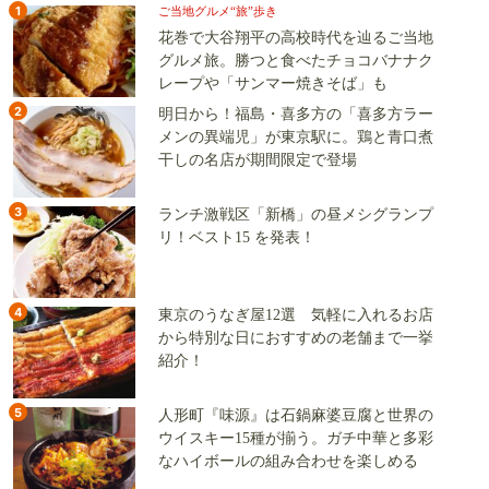
1
ご当地グルメ“旅”歩き
花巻で大谷翔平の高校時代を辿るご当地
グルメ旅。勝つと食べたチョコバナナク
レープや「サンマー焼きそば」も
2
明日から！福島・喜多方の「喜多方ラー
メンの異端児」が東京駅に。鶏と青口煮
干しの名店が期間限定で登場
3
ランチ激戦区「新橋」の昼メシグランプ
リ！ベスト15 を発表！
4
東京のうなぎ屋12選 気軽に入れるお店
から特別な日におすすめの老舗まで一挙
紹介！
5
人形町『味源』は石鍋麻婆豆腐と世界の
ウイスキー15種が揃う。ガチ中華と多彩
なハイボールの組み合わせを楽しめる