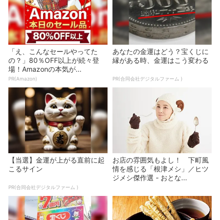
「え、こんなセールやってた
あなたの金運はどう？宝くじに
の？」80％OFF以上が続々登
縁がある時、金運はこう変わる
場！Amazonの本気が...
PR(Amazon)
PR(合同会社デジタルファーム )
【当選】金運が上がる直前に起
お店の雰囲気もよし！ 下町風
こるサイン
情を感じる「根津メシ」／ヒツ
ジメシ傑作選 - おとな...
PR(合同会社デジタルファーム )