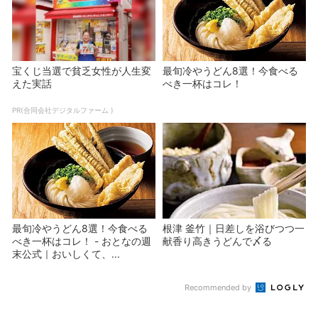
宝くじ当選で貧乏女性が人生変
最旬冷やうどん8選！今食べる
えた実話
べき一杯はコレ！
PR(合同会社デジタルファーム )
最旬冷やうどん8選！今食べる
根津 釜竹｜日差しを浴びつつ一
べき一杯はコレ！ - おとなの週
献香り高きうどんで〆る
末公式｜おいしくて、...
Recommended by