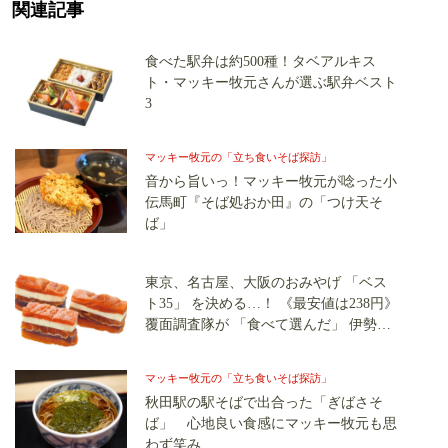
関連記事
食べた駅弁は約500種！タベアルキス
ト・マッキー牧元さんが選ぶ駅弁ベスト
3
マッキー牧元の「立ち食いそば探訪」
音から旨いっ！マッキー牧元が唸った小
伝馬町『そば処おか田』の「つけ天そ
ば」
東京、名古屋、大阪のおみやげ 「ベス
ト35」 を決める…！ 《最安値は238円》
覆面調査隊が 「食べて選んだ」 伊勢
丹・三越・高島屋・阪急うめだの 「最
強のスイーツ」
マッキー牧元の「立ち食いそば探訪」
秋田駅の駅そばで出合った「ぎばさそ
ば」 心地良い食感にマッキー牧元も思
わず笑み