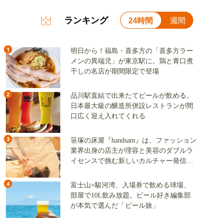
ランキング
24時間
週間
1
明日から！福島・喜多方の「喜多方ラー
メンの異端児」が東京駅に。鶏と青口煮
干しの名店が期間限定で登場
2
品川駅直結で出来たてビールが飲める。
日本最大級の醸造所併設レストランが間
口広く迎え入れてくれる
3
笹塚の床屋『handsam』は、ファッション
業界出身の店主が理容と美容のダブルラ
イセンスで挑む新しいカルチャー発信基
地
4
富士山×駿河湾、入場券で飲める球場、
部屋で10L飲み放題。ビール好き編集部
が本気で選んだ「ビール旅」