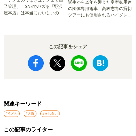
「テメェのうなぎはテメェで自
誕生から19年を迎えた皇室御用達
己管理」 SNSでバズる『野沢
の団体専用電車 高級志向の貸切
屋本店』は本当においしいの
ツアーにも使用されるハイグレー
か!? いざ実食調査
ド電車とは
この記事をシェア
関連キーワード
#うどん
#大阪
#立ち食い
この記事のライター