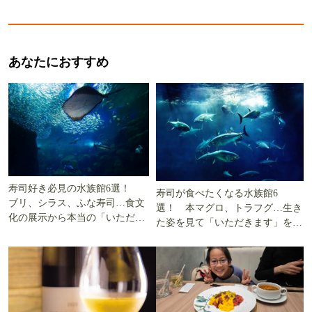
あなたにおすすめ
寿司好き必見の水族館6選！
寿司が食べたくなる水族館6
ブリ、シラス、ふな寿司…食文
選！ 本マグロ、トラフグ…生き
化の展示から本当の「いただき
た姿を見て「いただきます」を考
ます」を知る
える