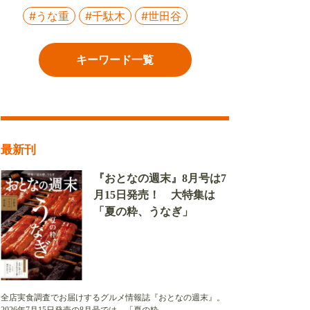
#うな重
#千駄木
#世田谷
キーワード一覧
最新刊
『おとなの週末』8月号は7
月15日発売！ 大特集は
「夏の粋、うなぎ」
全店実食調査でお届けするグルメ情報誌『おとなの週末』。