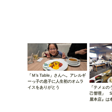
「Ｍ’s Table」さんへ。アレルギ
ーっ子の息子に人生初のオムラ
イスをありがとう
「テメェの
己管理」 
屋本店』は
か!? いざ