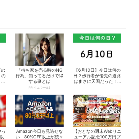
何の
「持ち家を売る時のNG
【6月10日】今日は何の
」の
行為」知ってるだけで得
日？歩行者が優先の道路
 お
する事とは
はまさに天国だった！ -
おとなの...
PR(イエウール)
やっ
Amazon今日も見逃せな
【おとなの週末Webリニ
F以
い！80%OFF以上が続々
ューアル記念100万円プ