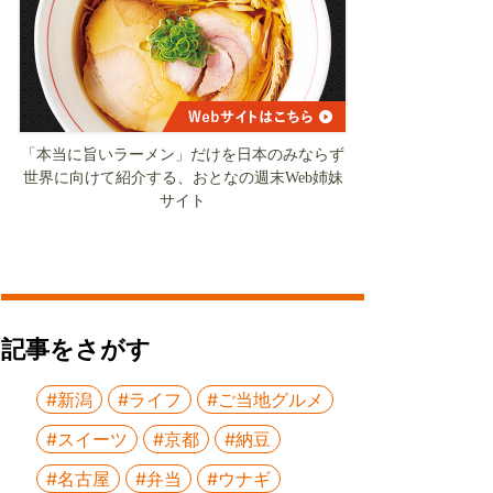
「本当に旨いラーメン」だけを日本のみならず
世界に向けて紹介する、おとなの週末Web姉妹
サイト
記事をさがす
#新潟
#ライフ
#ご当地グルメ
#スイーツ
#京都
#納豆
#名古屋
#弁当
#ウナギ