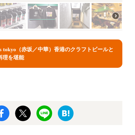
brews tokyo（赤坂／中華）香港のクラフトビールと
料理を堪能