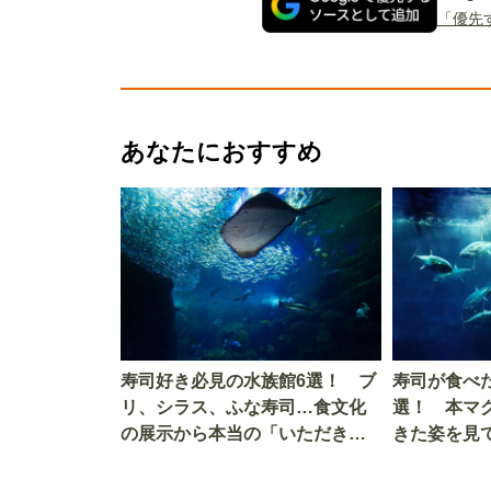
「優先
あなたにおすすめ
寿司好き必見の水族館6選！ ブ
寿司が食べ
リ、シラス、ふな寿司…食文化
選！ 本マ
の展示から本当の「いただきま
きた姿を見
す」を知る
を考える