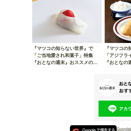
『マツコの知らない世界』で
『マツコの
「ご当地愛され和菓子」特集
「アジフラ
『おとなの週末』おススメの絶
『おとなの
品「和菓子」をご紹介！
品「アジフ
Goog