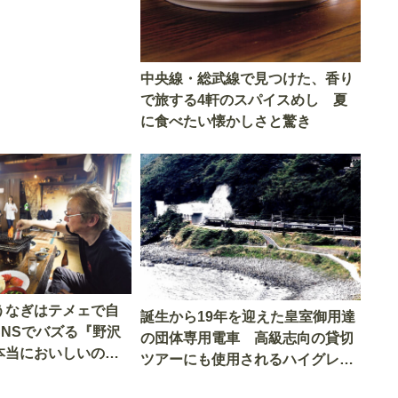
中央線・総武線で見つけた、香り
で旅する4軒のスパイスめし 夏
に食べたい懐かしさと驚き
うなぎはテメェで自
誕生から19年を迎えた皇室御用達
SNSでバズる『野沢
の団体専用電車 高級志向の貸切
本当においしいの
ツアーにも使用されるハイグレー
実食調査
ド電車とは