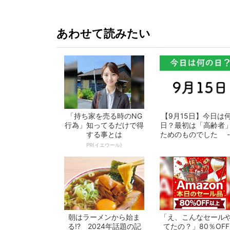
あわせて読みたい
「持ち家を売る時のNG
【9月15日】今日は
行為」知ってるだけで得
日？最初は「高齢者
する事とは
ためのものでした -
となの週...
PR(イエウール)
朝はラーメンから始ま
「え、こんなセール
る!? 2024年話題の記
てたの？」80％OF