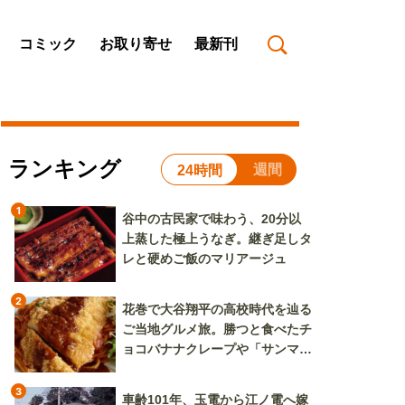
コミック
お取り寄せ
最新刊
ランキング
週間
24時間
1
谷中の古民家で味わう、20分以
上蒸した極上うなぎ。継ぎ足しタ
レと硬めご飯のマリアージュ
2
花巻で大谷翔平の高校時代を辿る
ご当地グルメ旅。勝つと食べたチ
ョコバナナクレープや「サンマー
焼きそば」も
3
車齢101年、玉電から江ノ電へ嫁