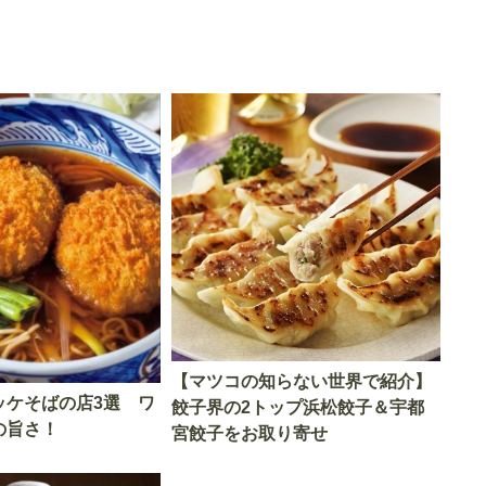
【マツコの知らない世界で紹介】
ッケそばの店3選 ワ
餃子界の2トップ浜松餃子＆宇都
の旨さ！
宮餃子をお取り寄せ