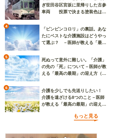
ぎ世田谷区宮坂に里帰りした古参
車両 投票で決まる塗装色は、
懐かしいツートンカラーか、グリ
ーン単色か
4
「ピンピンコロリ」の裏話。あな
たにベストな介護施設はどうやっ
て選ぶ？ －医師が教える「最高
の最期」の迎え方（その2）
5
死ぬって意外に難しい。「介護」
の先の「死」について－医師が教
える「最高の最期」の迎え方（そ
の3）
6
介護を少しでも先送りしたい！
介護を遠ざける8つのこと－医師
が教える「最高の最期」の迎え方
（その1）
もっと見る