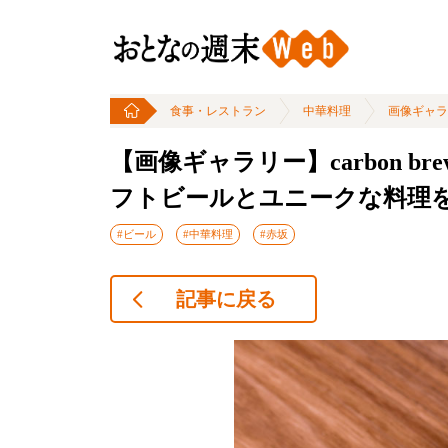
食事・レストラン
中華料理
画像ギャラ
【画像ギャラリー】carbon br
フトビールとユニークな料理
#ビール
#中華料理
#赤坂
記事に戻る