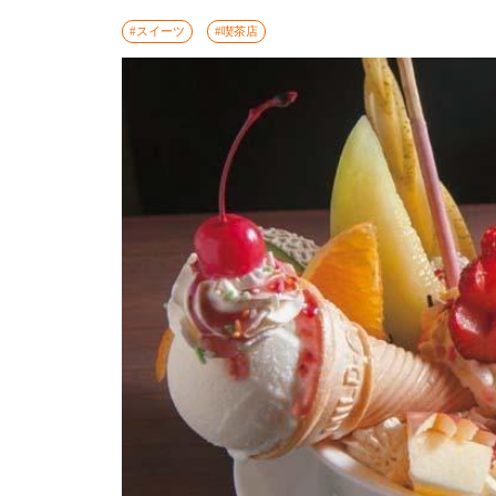
#スイーツ
#喫茶店