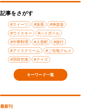
記事をさがす
#スイーツ
#抹茶
#神楽坂
#ウイスキー
#ハイボール
#中華料理
#人形町
#旅行
#アイスクリーム
#ご当地グルメ
#羽田空港
#クイズ
キーワード一覧
最新刊