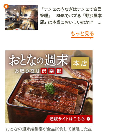
6
「テメェのうなぎはテメェで自己
管理」 SNSでバズる『野沢屋本
店』は本当においしいのか!? い
ざ実食調査
もっと見る
おとなの週末編集部が全品試食して厳選した品