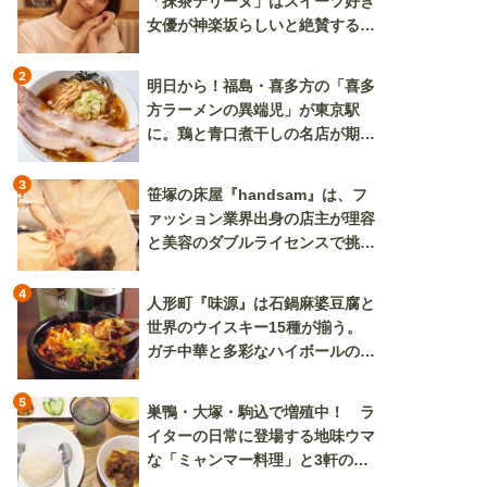
「抹茶テリーヌ」はスイーツ好き
女優が神楽坂らしいと絶賛する逸
品
2
明日から！福島・喜多方の「喜多
方ラーメンの異端児」が東京駅
に。鶏と青口煮干しの名店が期間
限定で登場
3
笹塚の床屋『handsam』は、フ
ァッション業界出身の店主が理容
と美容のダブルライセンスで挑む
新しいカルチャー発信基地
4
人形町『味源』は石鍋麻婆豆腐と
世界のウイスキー15種が揃う。
ガチ中華と多彩なハイボールの組
み合わせを楽しめる
5
巣鴨・大塚・駒込で増殖中！ ラ
イターの日常に登場する地味ウマ
な「ミャンマー料理」と3軒のニ
ラ玉