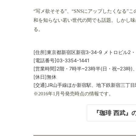
“写メ欲そそる”、“SNSにアップしたくなる
和を知らない若い世代の間でも話題。しかし味
る。
[住所]東京都新宿区新宿3-34-9 メトロビル2・
[電話番号]03-3354-1441
[営業時間]2階・7時半~23時半(日・祝~23時)
[休日]無休
[交通]JR山手線ほか新宿駅、地下鉄新宿三丁
※2016年1月号発売時点の情報です。
『珈琲 西武』